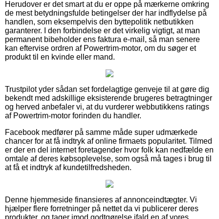
Herudover er det smart at du er oppe på mærkerne omkring
de mest betydningsfulde betingelser der har indflydelse på
handlen, som eksempelvis den byttepolitik netbutikken
garanterer. I den forbindelse er det virkelig vigtigt, at man
permanent bibeholder ens faktura e-mail, så man senere
kan eftervise ordren af Powertrim-motor, om du søger et
produkt til en kvinde eller mand.
Trustpilot yder sådan set fordelagtige genveje til at gøre dig
bekendt med adskillige eksisterende brugeres betragtninger
og herved anbefaler vi, at du vurderer webbutikkens ratings
af Powertrim-motor forinden du handler.
Facebook medfører på samme måde super udmærkede
chancer for at få indtryk af online firmaets popularitet. Tilmed
er der en del internet foretagender hvor folk kan nedfælde en
omtale af deres købsoplevelse, som også må tages i brug til
at få et indtryk af kundetilfredsheden.
Denne hjemmeside finansieres af annonceindtægter. Vi
hjælper flere forretninger på nettet da vi publicerer deres
produkter, og tager imod godtgørelse ifald en af vores