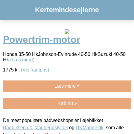
Kertemindesejlerne
Powertrim-motor
Honda 35-50 HkJohnson-Evinrude 40-50 HkSuzuki 40-50
Hk
(Læs mere)
1775
kr.
(Vis fragtpris)
Læs mere »
Køb nu »
De mest populære bådwebshops er i øjeblikket
Bådbiksen.dk
,
Marineudstyr.dk
og
DKMarine.dk
, som alle