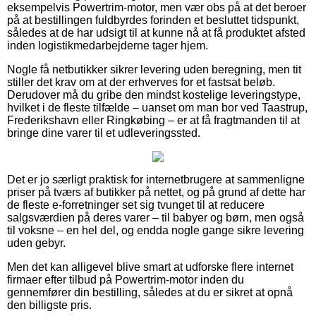
eksempelvis Powertrim-motor, men vær obs på at det beroer
på at bestillingen fuldbyrdes forinden et besluttet tidspunkt,
således at de har udsigt til at kunne nå at få produktet afsted
inden logistikmedarbejderne tager hjem.
Nogle få netbutikker sikrer levering uden beregning, men tit
stiller det krav om at der erhverves for et fastsat beløb.
Derudover må du gribe den mindst kostelige leveringstype,
hvilket i de fleste tilfælde – uanset om man bor ved Taastrup,
Frederikshavn eller Ringkøbing – er at få fragtmanden til at
bringe dine varer til et udleveringssted.
Det er jo særligt praktisk for internetbrugere at sammenligne
priser på tværs af butikker på nettet, og på grund af dette har
de fleste e-forretninger set sig tvunget til at reducere
salgsværdien på deres varer – til babyer og børn, men også
til voksne – en hel del, og endda nogle gange sikre levering
uden gebyr.
Men det kan alligevel blive smart at udforske flere internet
firmaer efter tilbud på Powertrim-motor inden du
gennemfører din bestilling, således at du er sikret at opnå
den billigste pris.