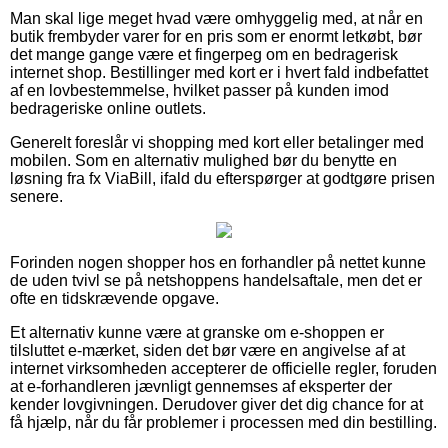
Man skal lige meget hvad være omhyggelig med, at når en
butik frembyder varer for en pris som er enormt letkøbt, bør
det mange gange være et fingerpeg om en bedragerisk
internet shop. Bestillinger med kort er i hvert fald indbefattet
af en lovbestemmelse, hvilket passer på kunden imod
bedrageriske online outlets.
Generelt foreslår vi shopping med kort eller betalinger med
mobilen. Som en alternativ mulighed bør du benytte en
løsning fra fx ViaBill, ifald du efterspørger at godtgøre prisen
senere.
Forinden nogen shopper hos en forhandler på nettet kunne
de uden tvivl se på netshoppens handelsaftale, men det er
ofte en tidskrævende opgave.
Et alternativ kunne være at granske om e-shoppen er
tilsluttet e-mærket, siden det bør være en angivelse af at
internet virksomheden accepterer de officielle regler, foruden
at e-forhandleren jævnligt gennemses af eksperter der
kender lovgivningen. Derudover giver det dig chance for at
få hjælp, når du får problemer i processen med din bestilling.