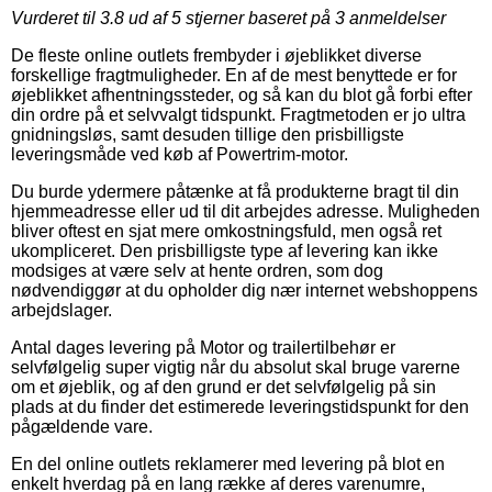
Vurderet til
3.8
ud af 5 stjerner baseret på
3
anmeldelser
De fleste online outlets frembyder i øjeblikket diverse
forskellige fragtmuligheder. En af de mest benyttede er for
øjeblikket afhentningssteder, og så kan du blot gå forbi efter
din ordre på et selvvalgt tidspunkt. Fragtmetoden er jo ultra
gnidningsløs, samt desuden tillige den prisbilligste
leveringsmåde ved køb af Powertrim-motor.
Du burde ydermere påtænke at få produkterne bragt til din
hjemmeadresse eller ud til dit arbejdes adresse. Muligheden
bliver oftest en sjat mere omkostningsfuld, men også ret
ukompliceret. Den prisbilligste type af levering kan ikke
modsiges at være selv at hente ordren, som dog
nødvendiggør at du opholder dig nær internet webshoppens
arbejdslager.
Antal dages levering på Motor og trailertilbehør er
selvfølgelig super vigtig når du absolut skal bruge varerne
om et øjeblik, og af den grund er det selvfølgelig på sin
plads at du finder det estimerede leveringstidspunkt for den
pågældende vare.
En del online outlets reklamerer med levering på blot en
enkelt hverdag på en lang række af deres varenumre,