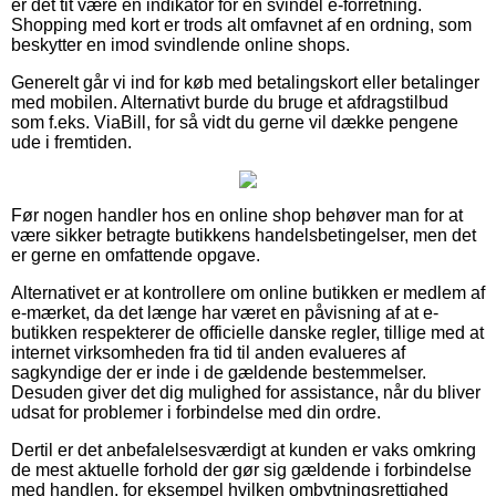
er det tit være en indikator for en svindel e-forretning.
Shopping med kort er trods alt omfavnet af en ordning, som
beskytter en imod svindlende online shops.
Generelt går vi ind for køb med betalingskort eller betalinger
med mobilen. Alternativt burde du bruge et afdragstilbud
som f.eks. ViaBill, for så vidt du gerne vil dække pengene
ude i fremtiden.
Før nogen handler hos en online shop behøver man for at
være sikker betragte butikkens handelsbetingelser, men det
er gerne en omfattende opgave.
Alternativet er at kontrollere om online butikken er medlem af
e-mærket, da det længe har været en påvisning af at e-
butikken respekterer de officielle danske regler, tillige med at
internet virksomheden fra tid til anden evalueres af
sagkyndige der er inde i de gældende bestemmelser.
Desuden giver det dig mulighed for assistance, når du bliver
udsat for problemer i forbindelse med din ordre.
Dertil er det anbefalelsesværdigt at kunden er vaks omkring
de mest aktuelle forhold der gør sig gældende i forbindelse
med handlen, for eksempel hvilken ombytningsrettighed