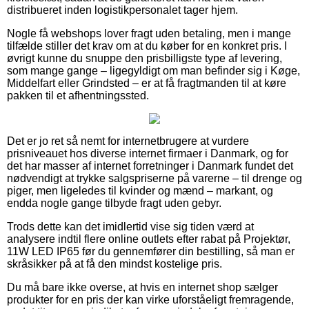
distribueret inden logistikpersonalet tager hjem.
Nogle få webshops lover fragt uden betaling, men i mange
tilfælde stiller det krav om at du køber for en konkret pris. I
øvrigt kunne du snuppe den prisbilligste type af levering,
som mange gange – ligegyldigt om man befinder sig i Køge,
Middelfart eller Grindsted – er at få fragtmanden til at køre
pakken til et afhentningssted.
Det er jo ret så nemt for internetbrugere at vurdere
prisniveauet hos diverse internet firmaer i Danmark, og for
det har masser af internet forretninger i Danmark fundet det
nødvendigt at trykke salgspriserne på varerne – til drenge og
piger, men ligeledes til kvinder og mænd – markant, og
endda nogle gange tilbyde fragt uden gebyr.
Trods dette kan det imidlertid vise sig tiden værd at
analysere indtil flere online outlets efter rabat på Projektør,
11W LED IP65 før du gennemfører din bestilling, så man er
skråsikker på at få den mindst kostelige pris.
Du må bare ikke overse, at hvis en internet shop sælger
produkter for en pris der kan virke uforståeligt fremragende,