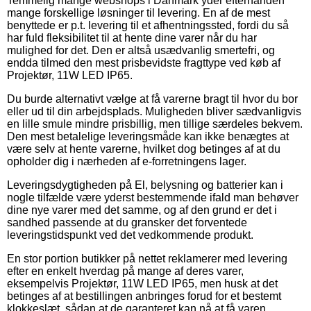
Temmelig mange webshops i Danmark yder efterhånden
mange forskellige løsninger til levering. En af de mest
benyttede er p.t. levering til et afhentningssted, fordi du så
har fuld fleksibilitet til at hente dine varer når du har
mulighed for det. Den er altså usædvanlig smertefri, og
endda tilmed den mest prisbevidste fragttype ved køb af
Projektør, 11W LED IP65.
Du burde alternativt vælge at få varerne bragt til hvor du bor
eller ud til din arbejdsplads. Muligheden bliver sædvanligvis
en lille smule mindre prisbillig, men tillige særdeles bekvem.
Den mest betalelige leveringsmåde kan ikke benægtes at
være selv at hente varerne, hvilket dog betinges af at du
opholder dig i nærheden af e-forretningens lager.
Leveringsdygtigheden på El, belysning og batterier kan i
nogle tilfælde være yderst bestemmende ifald man behøver
dine nye varer med det samme, og af den grund er det i
sandhed passende at du gransker det forventede
leveringstidspunkt ved det vedkommende produkt.
En stor portion butikker på nettet reklamerer med levering
efter en enkelt hverdag på mange af deres varer,
eksempelvis Projektør, 11W LED IP65, men husk at det
betinges af at bestillingen anbringes forud for et bestemt
klokkeslæt, sådan at de garanteret kan nå at få varen