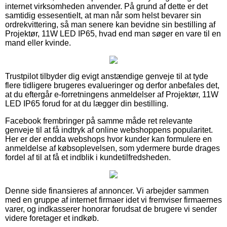
internet virksomheden anvender. På grund af dette er det
samtidig essesentielt, at man når som helst bevarer sin
ordrekvittering, så man senere kan bevidne sin bestilling af
Projektør, 11W LED IP65, hvad end man søger en vare til en
mand eller kvinde.
Trustpilot tilbyder dig evigt anstændige genveje til at tyde
flere tidligere brugeres evalueringer og derfor anbefales det,
at du eftergår e-forretningens anmeldelser af Projektør, 11W
LED IP65 forud for at du lægger din bestilling.
Facebook frembringer på samme måde ret relevante
genveje til at få indtryk af online webshoppens popularitet.
Her er der endda webshops hvor kunder kan formulere en
anmeldelse af købsoplevelsen, som ydermere burde drages
fordel af til at få et indblik i kundetilfredsheden.
Denne side finansieres af annoncer. Vi arbejder sammen
med en gruppe af internet firmaer idet vi fremviser firmaernes
varer, og indkasserer honorar forudsat de brugere vi sender
videre foretager et indkøb.