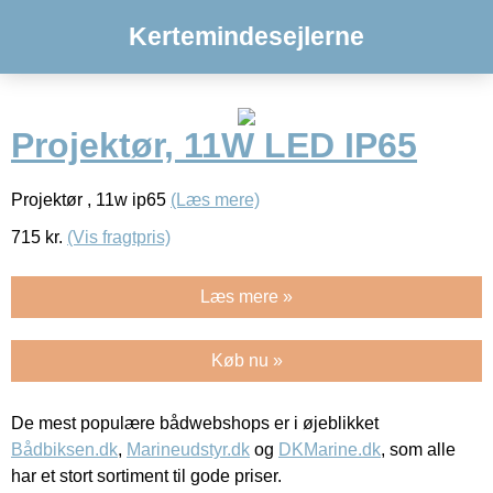
Kertemindesejlerne
Projektør, 11W LED IP65
Projektør , 11w ip65
(Læs mere)
715
kr.
(Vis fragtpris)
Læs mere »
Køb nu »
De mest populære bådwebshops er i øjeblikket
Bådbiksen.dk
,
Marineudstyr.dk
og
DKMarine.dk
, som alle
har et stort sortiment til gode priser.