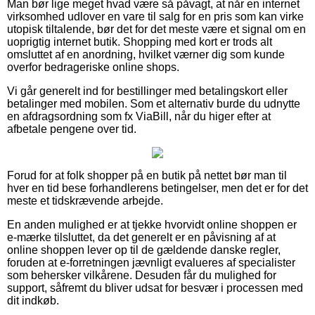
Man bør lige meget hvad være så påvagt, at når en internet
virksomhed udlover en vare til salg for en pris som kan virke
utopisk tiltalende, bør det for det meste være et signal om en
uoprigtig internet butik. Shopping med kort er trods alt
omsluttet af en anordning, hvilket værner dig som kunde
overfor bedrageriske online shops.
Vi går generelt ind for bestillinger med betalingskort eller
betalinger med mobilen. Som et alternativ burde du udnytte
en afdragsordning som fx ViaBill, når du higer efter at
afbetale pengene over tid.
Forud for at folk shopper på en butik på nettet bør man til
hver en tid bese forhandlerens betingelser, men det er for det
meste et tidskrævende arbejde.
En anden mulighed er at tjekke hvorvidt online shoppen er
e-mærke tilsluttet, da det generelt er en påvisning af at
online shoppen lever op til de gældende danske regler,
foruden at e-forretningen jævnligt evalueres af specialister
som behersker vilkårene. Desuden får du mulighed for
support, såfremt du bliver udsat for besvær i processen med
dit indkøb.