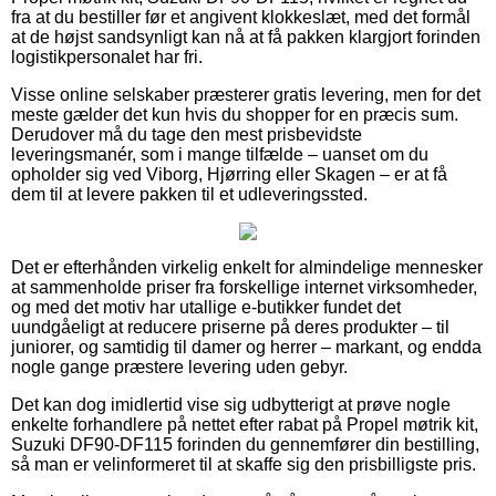
fra at du bestiller før et angivent klokkeslæt, med det formål
at de højst sandsynligt kan nå at få pakken klargjort forinden
logistikpersonalet har fri.
Visse online selskaber præsterer gratis levering, men for det
meste gælder det kun hvis du shopper for en præcis sum.
Derudover må du tage den mest prisbevidste
leveringsmanér, som i mange tilfælde – uanset om du
opholder sig ved Viborg, Hjørring eller Skagen – er at få
dem til at levere pakken til et udleveringssted.
Det er efterhånden virkelig enkelt for almindelige mennesker
at sammenholde priser fra forskellige internet virksomheder,
og med det motiv har utallige e-butikker fundet det
uundgåeligt at reducere priserne på deres produkter – til
juniorer, og samtidig til damer og herrer – markant, og endda
nogle gange præstere levering uden gebyr.
Det kan dog imidlertid vise sig udbytterigt at prøve nogle
enkelte forhandlere på nettet efter rabat på Propel møtrik kit,
Suzuki DF90-DF115 forinden du gennemfører din bestilling,
så man er velinformeret til at skaffe sig den prisbilligste pris.