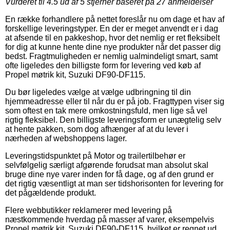
Vurderet til
4.5
ud af 5 stjerner baseret på
27
anmeldelser
En række forhandlere på nettet foreslår nu om dage et hav af
forskellige leveringstyper. En der er meget anvendt er i dag
at afsende til en pakkeshop, hvor det nemlig er ret fleksibelt
for dig at kunne hente dine nye produkter når det passer dig
bedst. Fragtmuligheden er nemlig ualmindeligt smart, samt
ofte ligeledes den billigste form for levering ved køb af
Propel møtrik kit, Suzuki DF90-DF115.
Du bør ligeledes vælge at vælge udbringning til din
hjemmeadresse eller til når du er på job. Fragttypen viser sig
som oftest en tak mere omkostningsfuld, men lige så vel
rigtig fleksibel. Den billigste leveringsform er unægtelig selv
at hente pakken, som dog afhænger af at du lever i
nærheden af webshoppens lager.
Leveringstidspunktet på Motor og trailertilbehør er
selvfølgelig særligt afgørende forudsat man absolut skal
bruge dine nye varer inden for få dage, og af den grund er
det rigtig væsentligt at man ser tidshorisonten for levering for
det pågældende produkt.
Flere webbutikker reklamerer med levering på
næstkommende hverdag på masser af varer, eksempelvis
Propel møtrik kit, Suzuki DF90-DF115, hvilket er regnet ud