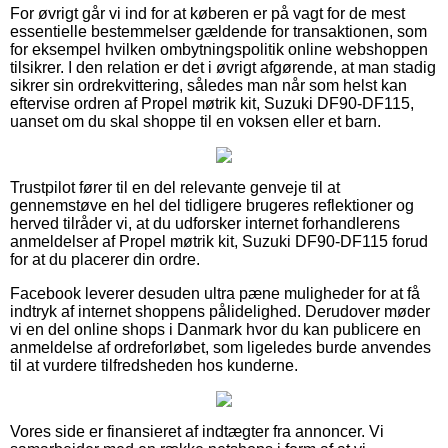
For øvrigt går vi ind for at køberen er på vagt for de mest
essentielle bestemmelser gældende for transaktionen, som
for eksempel hvilken ombytningspolitik online webshoppen
tilsikrer. I den relation er det i øvrigt afgørende, at man stadig
sikrer sin ordrekvittering, således man når som helst kan
eftervise ordren af Propel møtrik kit, Suzuki DF90-DF115,
uanset om du skal shoppe til en voksen eller et barn.
Trustpilot fører til en del relevante genveje til at
gennemstøve en hel del tidligere brugeres reflektioner og
herved tilråder vi, at du udforsker internet forhandlerens
anmeldelser af Propel møtrik kit, Suzuki DF90-DF115 forud
for at du placerer din ordre.
Facebook leverer desuden ultra pæne muligheder for at få
indtryk af internet shoppens pålidelighed. Derudover møder
vi en del online shops i Danmark hvor du kan publicere en
anmeldelse af ordreforløbet, som ligeledes burde anvendes
til at vurdere tilfredsheden hos kunderne.
Vores side er finansieret af indtægter fra annoncer. Vi