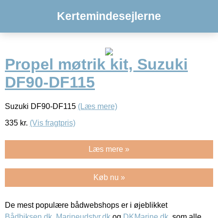
Kertemindesejlerne
Propel møtrik kit, Suzuki
DF90-DF115
Suzuki DF90-DF115
(Læs mere)
335
kr.
(Vis fragtpris)
Læs mere »
Køb nu »
De mest populære bådwebshops er i øjeblikket
Bådbiksen.dk
,
Marineudstyr.dk
og
DKMarine.dk
, som alle