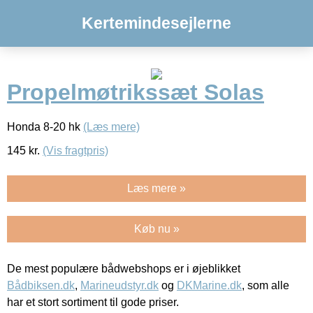
Kertemindesejlerne
Propelmøtrikssæt Solas
Honda 8-20 hk
(Læs mere)
145
kr.
(Vis fragtpris)
Læs mere »
Køb nu »
De mest populære bådwebshops er i øjeblikket
Bådbiksen.dk
,
Marineudstyr.dk
og
DKMarine.dk
, som alle
har et stort sortiment til gode priser.