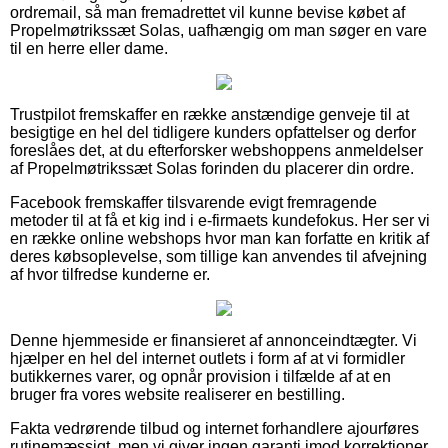
ordremail, så man fremadrettet vil kunne bevise købet af
Propelmøtrikssæt Solas, uafhængig om man søger en vare
til en herre eller dame.
Trustpilot fremskaffer en række anstændige genveje til at
besigtige en hel del tidligere kunders opfattelser og derfor
foreslåes det, at du efterforsker webshoppens anmeldelser
af Propelmøtrikssæt Solas forinden du placerer din ordre.
Facebook fremskaffer tilsvarende evigt fremragende
metoder til at få et kig ind i e-firmaets kundefokus. Her ser vi
en række online webshops hvor man kan forfatte en kritik af
deres købsoplevelse, som tillige kan anvendes til afvejning
af hvor tilfredse kunderne er.
Denne hjemmeside er finansieret af annonceindtægter. Vi
hjælper en hel del internet outlets i form af at vi formidler
butikkernes varer, og opnår provision i tilfælde af at en
bruger fra vores website realiserer en bestilling.
Fakta vedrørende tilbud og internet forhandlere ajourføres
rutinemæssigt, men vi giver ingen garanti imod korrektioner