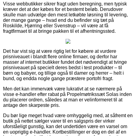
Visse webbutikker sikrer fragt uden beregning, men typisk
kræver det at der købes for et bestemt beløb. Derudover
skulle man udvælge den mest letkøbte løsning til levering,
der mange gange – hvad end du befinder sig tæt på
Roskilde, Hjørring eller Svenstrup – vil være at få
fragtfirmaet til at bringe pakken til et afhentningssted.
Det har vist sig at være rigtig let for købere at vurdere
prisniveauet i blandt flere online firmaer, og derfor har
masser af internet butikker fundet det nødvendigt at tvinge
prisniveauet på specielt deres bedst i test produkter – til
børn og babyer, og tillige også til damer og herrer – helt i
bund, og endda nogle gange præstere portofri fragt.
Men det kan immervæk være lukrativt at se nærmere på
visse e-handler efter rabat på Propelmøtrikssæt Solas inden
du placerer ordren, således at man er velinformeret til at
antage den skarpeste pris.
Du bør lige meget hvad være omhyggelig med, at såfremt en
butik på nettet sælger varer til en salgspris der virker
uforståeligt gunstig, kan det undertiden være en varsel om
en uoprigtig e-handler. Kortbestillinger er dog en del af en