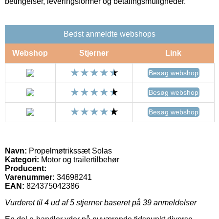
betingelser, leveringsformer og betalingsmuligheder.
Bedst anmeldte webshops
Webshop
Stjerner
Link
Besøg webshop
Besøg webshop
Besøg webshop
Navn:
Propelmøtrikssæt Solas
Kategori:
Motor og trailertilbehør
Producent:
Varenummer:
34698241
EAN:
824375042386
Vurderet til
4
ud af 5 stjerner baseret på
39
anmeldelser