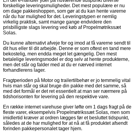
En del e-handler yder på nuværende tidspunkt diverse
forskellige leveringsmuligheder. Det mest populære er nu
om dage pakkeshoppen, som gør at du kan hente varerne
når du har mulighed for det. Leveringstypen er nemlig
virkelig praktisk, samt mange gange endvidere den
prisbilligste slags levering ved køb af Propelmøtrikssæt
Solas.
Du kunne alternativt afveje for og imod at få varerne sendt til
dit hus eller til dit arbejde. Denne er som oftest en tand mere
bekostelig, men endda meget let gængelig. Den mest
betalelige leveringsmodel er dog selv at hente produkterne,
men det står og falder med at du er nærved internet
forhandlerens lager.
Fragtperioden på Motor og trailertilbehør er jo temmelig vital
hvis man står og skal bruge din pakke med det samme, så
med det formål er det ret essentielt at man ser nærmere på
tidshorisonten for levering på den respektive vare.
En række internet varehuse giver løfte om 1 dags fragt på de
fleste varer, eksempelvis Propelmøtrikssæt Solas, men som
imidlertid kræver at ordren lægges før et besluttet tidspunkt,
således at de har mulighed for at nå at få produktet afsendt
forinden pakkepersonalet tager hjem.