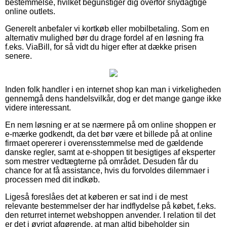
bestemmelse, hvilket begunstiger dig overfor snydagtige
online outlets.
Generelt anbefaler vi kortkøb eller mobilbetaling. Som en
alternativ mulighed bør du drage fordel af en løsning fra
f.eks. ViaBill, for så vidt du higer efter at dække prisen
senere.
Inden folk handler i en internet shop kan man i virkeligheden
gennemgå dens handelsvilkår, dog er det mange gange ikke
videre interessant.
En nem løsning er at se nærmere på om online shoppen er
e-mærke godkendt, da det bør være et billede på at online
firmaet opererer i overensstemmelse med de gældende
danske regler, samt at e-shoppen tit besigtiges af eksperter
som mestrer vedtægterne på området. Desuden får du
chance for at få assistance, hvis du forvoldes dilemmaer i
processen med dit indkøb.
Ligeså foreslåes det at køberen er sat ind i de mest
relevante bestemmelser der har indflydelse på købet, f.eks.
den returret internet webshoppen anvender. I relation til det
er det i øvrigt afgørende, at man altid bibeholder sin