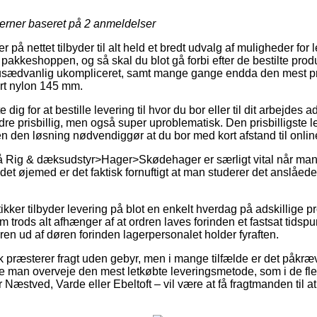
jerner baseret på
2
anmeldelser
er på nettet tilbyder til alt held et bredt udvalg af muligheder for
akkeshoppen, og så skal du blot gå forbi efter de bestilte produ
usædvanlig ukompliceret, samt mange gange endda den mest pri
ert nylon 145 mm.
dig for at bestille levering til hvor du bor eller til dit arbejdes
ndre prisbillig, men også super uproblematisk. Den prisbilligste 
en den løsning nødvendiggør at du bor med kort afstand til onl
 Rig & dæksudstyr>Hager>Skødehager er særligt vital når man 
 det øjemed er det faktisk fornuftigt at man studerer det anslåed
kker tilbyder levering på blot en enkelt hverdag på adskillige 
 trods alt afhænger af at ordren laves forinden et fastsat tidsp
ren ud af døren forinden lagerpersonalet holder fyraften.
præsterer fragt uden gebyr, men i mange tilfælde er det påkræv
ne man overveje den mest letkøbte leveringsmetode, som i de fle
æstved, Varde eller Ebeltoft – vil være at få fragtmanden til at k