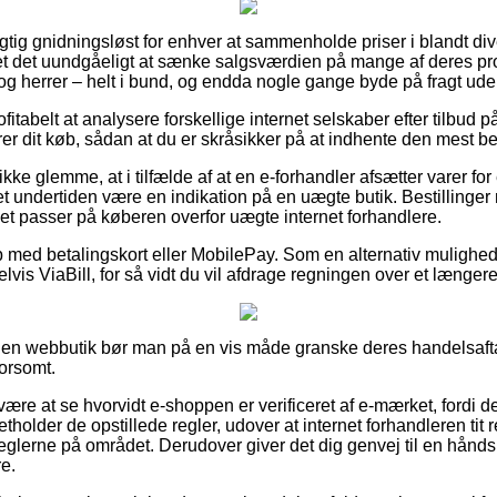
rigtig gnidningsløst for enhver at sammenholde priser i blandt div
t det uundgåeligt at sænke salgsværdien på mange af deres produ
 og herrer – helt i bund, og endda nogle gange byde på fragt ud
ofitabelt at analysere forskellige internet selskaber efter tilbud
er dit køb, sådan at du er skråsikker på at indhente den mest bet
kke glemme, at i tilfælde af at en e-forhandler afsætter varer fo
det undertiden være en indikation på en uægte butik. Bestillinger
lket passer på køberen overfor uægte internet forhandlere.
b med betalingskort eller MobilePay. Som en alternativ mulighed
lvis ViaBill, for så vidt du vil afdrage regningen over et længere
 en webbutik bør man på en vis måde granske deres handelsafta
orsomt.
re at se hvorvidt e-shoppen er verificeret af e-mærket, fordi de
tholder de opstillede regler, udover at internet forhandleren tit r
eglerne på området. Derudover giver det dig genvej til en håndsr
e.