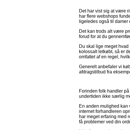
Det har vist sig at være 
har flere webshops funde
ligeledes også til damer
Det kan trods alt være pr
forud for at du gennemfør
Du skal lige meget hvad i
kolossalt letkøbt, så er 
omfattet af en regel, hvi
Generelt anbefaler vi kø
afdragstilbud fra eksempe
Forinden folk handler på
undertiden ikke særlig m
En anden mulighed kan væ
internet forhandleren opre
har meget erfaring med r
få problemer ved din ordr