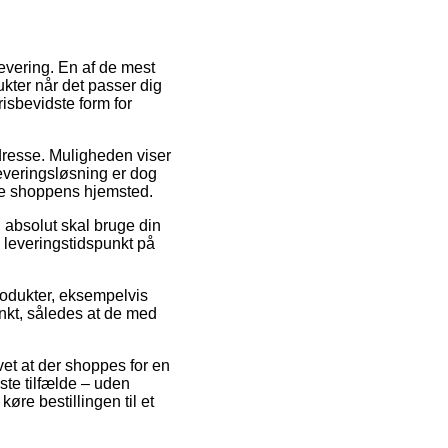
 levering. En af de mest
kter når det passer dig
sbevidste form for
 adresse. Muligheden viser
leveringsløsning er dog
ine shoppens hjemsted.
absolut skal bruge din
e leveringstidspunkt på
produkter, eksempelvis
unkt, således at de med
et at der shoppes for en
ste tilfælde – uden
øre bestillingen til et