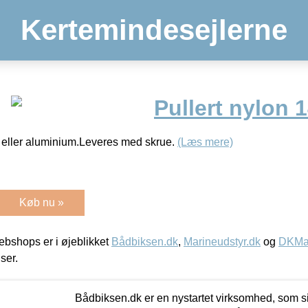
Kertemindesejlerne
Pullert nylon
on eller aluminium.Leveres med skrue.
(Læs mere)
Køb nu »
bshops er i øjeblikket
Bådbiksen.dk
,
Marineudstyr.dk
og
DKMar
iser.
Bådbiksen.dk er en nystartet virksomhed, som si