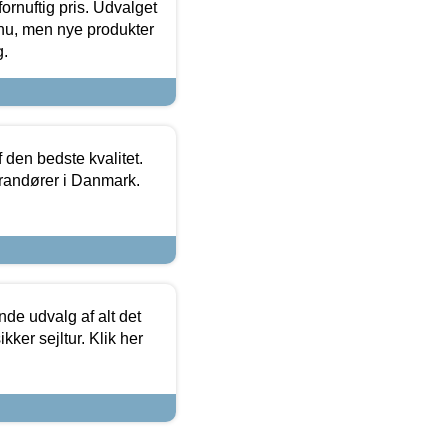
fornuftig pris. Udvalget
u, men nye produkter
g.
den bedste kvalitet.
erandører i Danmark.
de udvalg af alt det
kker sejltur. Klik her