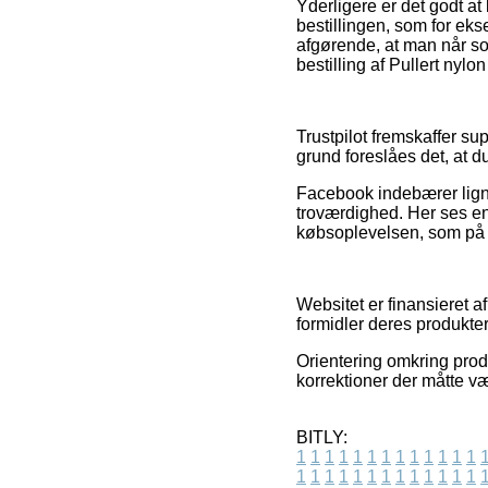
Yderligere er det godt a
bestillingen, som for eks
afgørende, at man når so
bestilling af Pullert nyl
Trustpilot fremskaffer su
grund foreslåes det, at 
Facebook indebærer ligne
troværdighed. Her ses en
købsoplevelsen, som på s
Websitet er finansieret 
formidler deres produkter
Orientering omkring prod
korrektioner der måtte v
BITLY:
1
1
1
1
1
1
1
1
1
1
1
1
1
1
1
1
1
1
1
1
1
1
1
1
1
1