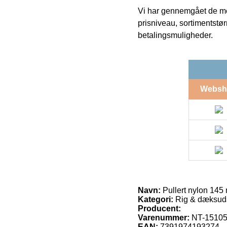
Vi har gennemgået de mes
prisniveau, sortimentstø
betalingsmuligheder.
Websh
Navn:
Pullert nylon 145
Kategori:
Rig & dæksud
Producent:
Varenummer:
NT-1510
EAN:
7391974193274