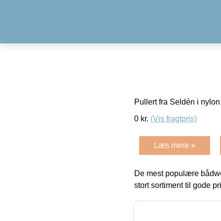
Pullert fra Seldén i nyl
0
kr.
(Vis fragtpris)
Læs mere »
De mest populære bådwe
stort sortiment til gode pr