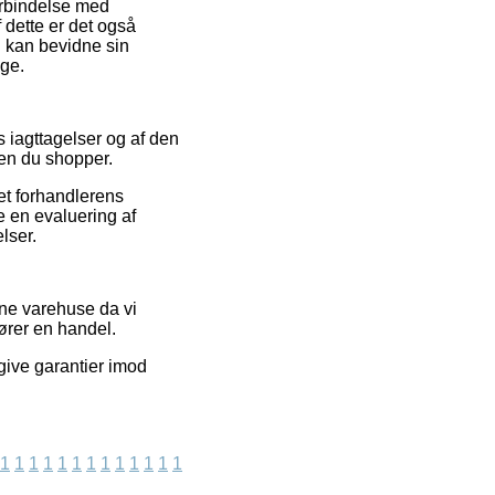
orbindelse med
 dette er det også
d kan bevidne sin
ige.
s iagttagelser og af den
den du shopper.
et forhandlerens
 en evaluering af
lser.
ine varehuse da vi
fører en handel.
give garantier imod
1
1
1
1
1
1
1
1
1
1
1
1
1