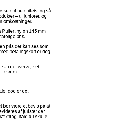
erse online outlets, og så
kter – til juniorer, og
en omkostninger.
 på Pullert nylon 145 mm
alelige pris.
r en pris der kan ses som
 med betalingskort er dog
 kan du overveje et
 tidsrum.
le, dog er det
t bør være et bevis på at
evideres af jurister der
ækning, ifald du skulle