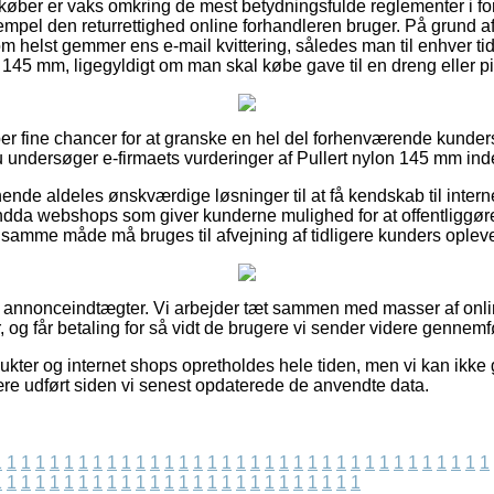
t køber er vaks omkring de mest betydningsfulde reglementer i f
empel den returrettighed online forhandleren bruger. På grund af
m helst gemmer ens e-mail kvittering, således man til enhver ti
on 145 mm, ligegyldigt om man skal købe gave til en dreng eller p
per fine chancer for at granske en hel del forhenværende kunder
du undersøger e-firmaets vurderinger af Pullert nylon 145 mm in
nde aldeles ønskværdige løsninger til at få kendskab til intern
dda webshops som giver kunderne mulighed for at offentliggøre
amme måde må bruges til afvejning af tidligere kunders opleve
af annonceindtægter. Vi arbejder tæt sammen med masser af onl
, og får betaling for så vidt de brugere vi sender videre gennem
ukter og internet shops opretholdes hele tiden, men vi kan ikke 
ære udført siden vi senest opdaterede de anvendte data.
1
1
1
1
1
1
1
1
1
1
1
1
1
1
1
1
1
1
1
1
1
1
1
1
1
1
1
1
1
1
1
1
1
1
1
1
1
1
1
1
1
1
1
1
1
1
1
1
1
1
1
1
1
1
1
1
1
1
1
1
1