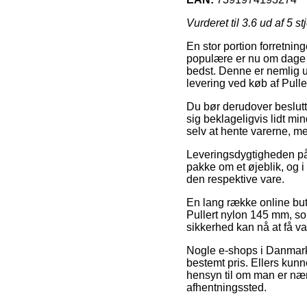
Vurderet til
3.6
ud af 5 st
En stor portion forretning
populære er nu om dage p
bedst. Denne er nemlig 
levering ved køb af Pull
Du bør derudover beslutte 
sig beklageligvis lidt mi
selv at hente varerne, m
Leveringsdygtigheden på
pakke om et øjeblik, og i
den respektive vare.
En lang række online buti
Pullert nylon 145 mm, som
sikkerhed kan nå at få va
Nogle e-shops i Danmark 
bestemt pris. Ellers kun
hensyn til om man er nær N
afhentningssted.