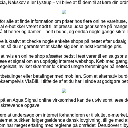
a, Nakskov eller Lystrup – vil blive at få dem til at køre din ordr
l for alle at finde information om priser hos flere online varehuse
al e-butikker været nødt til at presse udsalgspriserne på mange a
 til herrer og damer – helt i bund, og endda nogle gange sikre 
ve lukrativt at checke nogle enkelte shops på nettet efter udsalg
r, så du er garanteret at skaffe sig den mindst kostelige pris.
 hvis en online shop afsætter bedst i test varer til en salgspris 
t være et signal om en uoprigtig internet webshop. Køb med gæng
t regelsæt, hvilket skærmer folk imod uægte forretninger på nettet.
ortbetalinger eller betalinger med mobilen. Som et alternativ bur
sempelvis ViaBill, i tilfælde af at du har i sinde at godtgøre be
 på en Aqua Signal online virksomhed kan de utvivlsomt læse d
tidskrævende opgave.
ære at undersøge om internet forhandleren er tilsluttet e-mærket,
nternet butikken følger gældende dansk lovgivning, tillige med
m har meget erfaring med reglerne på området. Derudover tilby