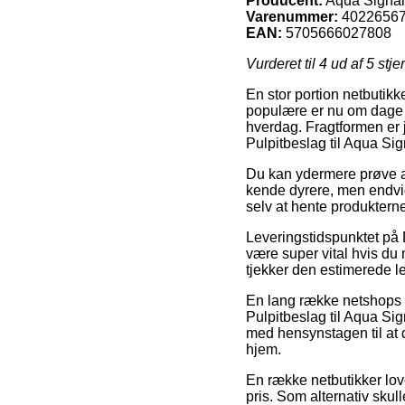
Producent:
Aqua Signal
Varenummer:
4022656
EAN:
5705666027808
Vurderet til
4
ud af 5 stje
En stor portion netbutikk
populære er nu om dage u
hverdag. Fragtformen er j
Pulpitbeslag til Aqua Sig
Du kan ydermere prøve at 
kende dyrere, men endvide
selv at hente produktern
Leveringstidspunktet på 
være super vital hvis du
tjekker den estimerede 
En lang række netshops 
Pulpitbeslag til Aqua Sign
med hensynstagen til at 
hjem.
En række netbutikker lover
pris. Som alternativ skul