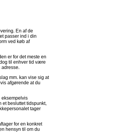
evering. En af de
t passer ind i din
form ved køb af
den er for det meste en
dog til enhver tid være
s adresse.
lag mm. kan vise sig at
gvis afgørende at du
, eksempelvis
 et besluttet tidspunkt,
akkepersonalet tager
aftager for en konkret
den hensyn til om du