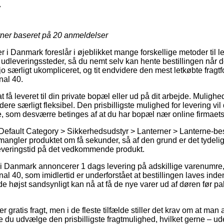
7
rner baseret på
20
anmeldelser
er i Danmark foreslår i øjeblikket mange forskellige metoder til l
dleveringssteder, så du nemt selv kan hente bestillingen når de
o særligt ukompliceret, og tit endvidere den mest letkøbte fragt
nal 40.
få leveret til din private bopæl eller ud på dit arbejde. Mulighe
re særligt fleksibel. Den prisbilligste mulighed for levering vil 
e, som desværre betinges af at du har bopæl nær online firmaet
Default Category > Sikkerhedsudstyr > Lanterner > Lanterne-bes
 mangler produktet om få sekunder, så af den grund er det tydeli
leveringstid på det vedkommende produkt.
i Danmark annoncerer 1 dags levering på adskillige varenumre
al 40, som imidlertid er underforstået at bestillingen laves inden
de højst sandsynligt kan nå at få de nye varer ud af døren før p
 gratis fragt, men i de fleste tilfælde stiller det krav om at man 
le du udvælge den prisbilligste fragtmulighed, hvilket gerne – u