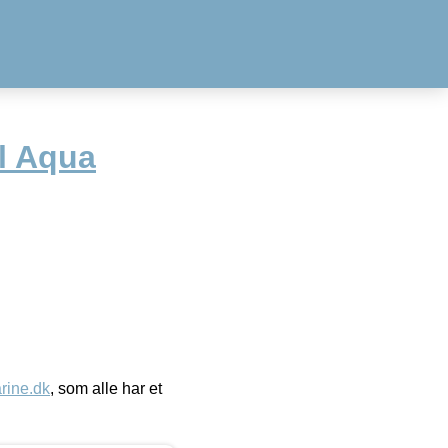
il Aqua
ine.dk
, som alle har et