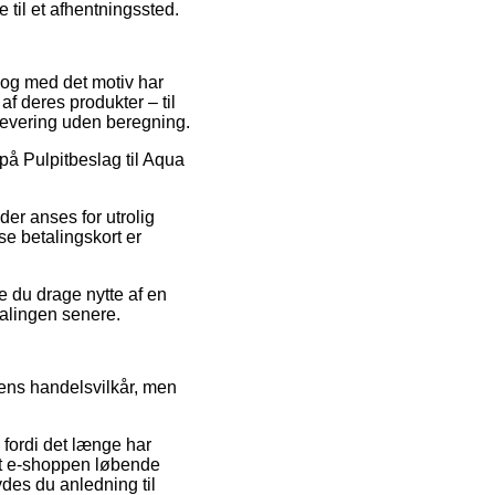
e til et afhentningssted.
, og med det motiv har
f deres produkter – til
levering uden beregning.
 på Pulpitbeslag til Aqua
der anses for utrolig
se betalingskort er
de du drage nytte af en
talingen senere.
ens handelsvilkår, men
 fordi det længe har
 at e-shoppen løbende
des du anledning til