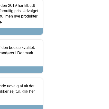
den 2019 har tilbudt
fornuftig pris. Udvalget
u, men nye produkter
g.
den bedste kvalitet.
erandører i Danmark.
de udvalg af alt det
kker sejltur. Klik her