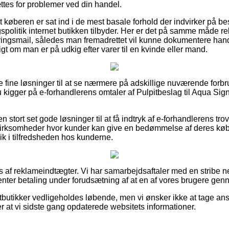
ttes for problemer ved din handel.
at køberen er sat ind i de mest basale forhold der indvirker på bes
olitik internet butikken tilbyder. Her er det på samme måde re
eringsmail, således man fremadrettet vil kunne dokumentere handl
gt om man er på udkig efter varer til en kvinde eller mand.
ere fine løsninger til at se nærmere på adskillige nuværende for
du kigger på e-forhandlerens omtaler af Pulpitbeslag til Aqua Sig
n stort set gode løsninger til at få indtryk af e-forhandlerens t
 virksomheder hvor kunder kan give en bedømmelse af deres k
lik i tilfredsheden hos kunderne.
s af reklameindtægter. Vi har samarbejdsaftaler med en stribe ne
enter betaling under forudsætning af at en af vores brugere gen
butikker vedligeholdes løbende, men vi ønsker ikke at tage ansv
er at vi sidste gang opdaterede websitets informationer.