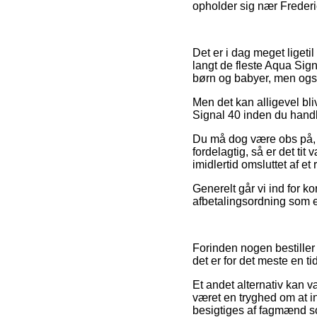
opholder sig nær Frederici
Det er i dag meget ligeti
langt de fleste Aqua Sign
børn og babyer, men også
Men det kan alligevel bli
Signal 40 inden du handle
Du må dog være obs på, at
fordelagtig, så er det ti
imidlertid omsluttet af e
Generelt går vi ind for k
afbetalingsordning som ek
Forinden nogen bestiller
det er for det meste en 
Et andet alternativ kan v
været en tryghed om at i
besigtiges af fagmænd so