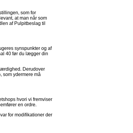
tillingen, som for
levant, at man når som
en af Pulpitbeslag til
brugeres synspunkter og af
nal 40 før du lægger din
roværdighed. Derudover
øb, som ydermere må
tshops hvori vi fremviser
nemfører en ordre.
ar for modifikationer der