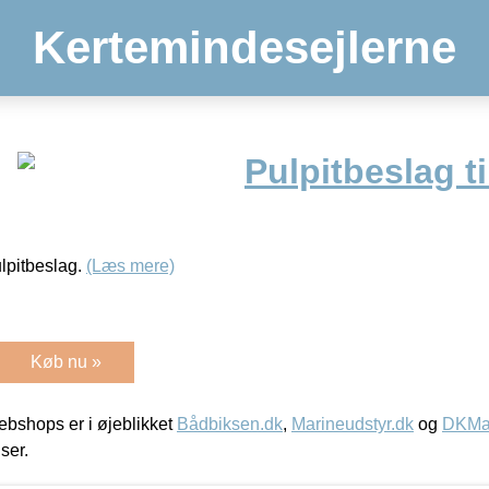
Kertemindesejlerne
Pulpitbeslag t
lpitbeslag.
(Læs mere)
Køb nu »
bshops er i øjeblikket
Bådbiksen.dk
,
Marineudstyr.dk
og
DKMar
iser.