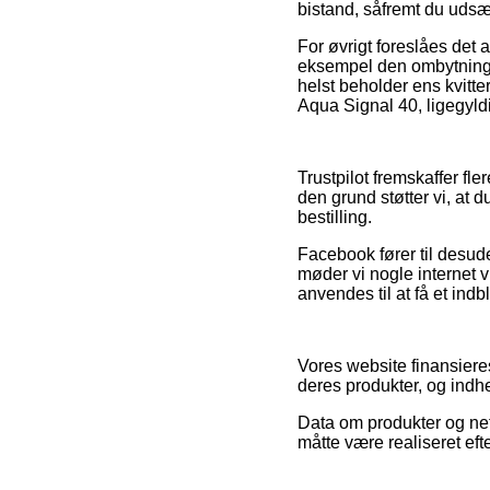
bistand, såfremt du udsæ
For øvrigt foreslåes det 
eksempel den ombytningsp
helst beholder ens kvitt
Aqua Signal 40, ligegyldi
Trustpilot fremskaffer fl
den grund støtter vi, at 
bestilling.
Facebook fører til desude
møder vi nogle internet
anvendes til at få et indb
Vores website finansiere
deres produkter, og indh
Data om produkter og net
måtte være realiseret eft