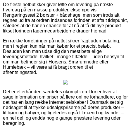
De fleste netbutikker giver løfte om levering på næste
hverdag på en masse produkter, eksempelvis
Rengøringssæt 2 børster + bådshage, men som trods alt
regnes ud fra at ordren indsendes forinden et aftalt tidspunkt,
således at de har en chance for at nå at få dit nye produkt
fikset forinden lagermedarbejderne drager hjemad.
En række forretninger på nettet sikrer fragt uden betaling,
men i reglen kun når man køber for et præcist beløb.
Desuden kan man udse dig den mest betalelige
leveringsmetode, hvilket i mange tilfælde – uden hensyn til
om man befinder sig i Horsens, Smørumnedre eller
Humlebæk – vil være at få bragt ordren til et
afhentningssted.
Det er efterhånden særdeles ukompliceret for enhver at
søge information om priser på flere online forhandlere, og for
det har en lang række internet selskaber i Danmark set sig
nødsaget til at trykke udsalgspriserne på deres produkter –
til børn og babyer, og ligeledes også til mænd og kvinder –
en hel del, og endda nogle gange præstere levering uden
beregning.