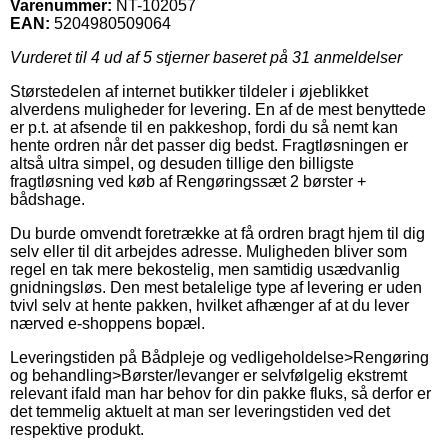
Varenummer:
NT-102057
EAN:
5204980509064
Vurderet til
4
ud af 5 stjerner baseret på
31
anmeldelser
Størstedelen af internet butikker tildeler i øjeblikket
alverdens muligheder for levering. En af de mest benyttede
er p.t. at afsende til en pakkeshop, fordi du så nemt kan
hente ordren når det passer dig bedst. Fragtløsningen er
altså ultra simpel, og desuden tillige den billigste
fragtløsning ved køb af Rengøringssæt 2 børster +
bådshage.
Du burde omvendt foretrække at få ordren bragt hjem til dig
selv eller til dit arbejdes adresse. Muligheden bliver som
regel en tak mere bekostelig, men samtidig usædvanlig
gnidningsløs. Den mest betalelige type af levering er uden
tvivl selv at hente pakken, hvilket afhænger af at du lever
nærved e-shoppens bopæl.
Leveringstiden på Bådpleje og vedligeholdelse>Rengøring
og behandling>Børster/levanger er selvfølgelig ekstremt
relevant ifald man har behov for din pakke fluks, så derfor er
det temmelig aktuelt at man ser leveringstiden ved det
respektive produkt.