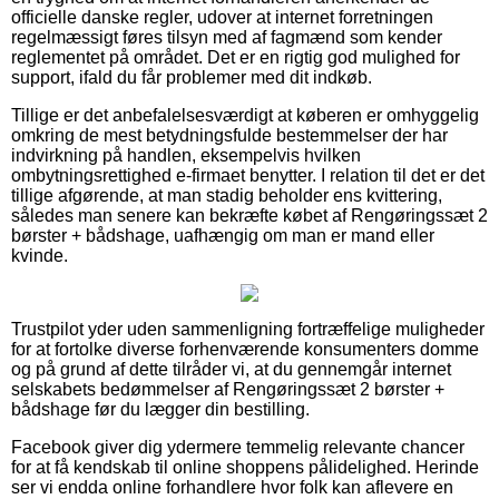
officielle danske regler, udover at internet forretningen
regelmæssigt føres tilsyn med af fagmænd som kender
reglementet på området. Det er en rigtig god mulighed for
support, ifald du får problemer med dit indkøb.
Tillige er det anbefalelsesværdigt at køberen er omhyggelig
omkring de mest betydningsfulde bestemmelser der har
indvirkning på handlen, eksempelvis hvilken
ombytningsrettighed e-firmaet benytter. I relation til det er det
tillige afgørende, at man stadig beholder ens kvittering,
således man senere kan bekræfte købet af Rengøringssæt 2
børster + bådshage, uafhængig om man er mand eller
kvinde.
Trustpilot yder uden sammenligning fortræffelige muligheder
for at fortolke diverse forhenværende konsumenters domme
og på grund af dette tilråder vi, at du gennemgår internet
selskabets bedømmelser af Rengøringssæt 2 børster +
bådshage før du lægger din bestilling.
Facebook giver dig ydermere temmelig relevante chancer
for at få kendskab til online shoppens pålidelighed. Herinde
ser vi endda online forhandlere hvor folk kan aflevere en