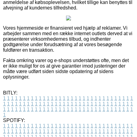
anmeldelse af købsoplevelsen, hvilket tillige kan benyttes til
afvejning af kundernes tilfredshed.
Vores hjemmeside er finansieret ved hjælp af reklamer. Vi
arbejder sammen med en række internet outlets derved at vi
præsenterer virksomhedernes tilbud, og indhenter
godtgørelse under forudsætning af at vores besøgende
fuldfører en transaktion.
Fakta omkring varer og e-shops understøttes ofte, men det
er ikke muligt for os at give garantier imod justeringer der
måtte være udført siden sidste opdatering af sidens
oplysninger.
BITLY:
1
1
1
1
1
1
1
1
1
1
1
1
1
1
1
1
1
1
1
1
1
1
1
1
1
1
1
1
1
1
1
1
1
1
1
1
1
1
1
1
1
1
1
1
1
1
1
1
1
1
1
1
1
1
1
1
1
1
1
1
1
1
1
1
1
1
1
1
1
1
1
1
1
1
1
1
1
1
1
1
1
1
1
1
1
1
1
1
1
1
1
1
1
1
1
1
1
1
1
1
SPOTIFY:
1
1
1
1
1
1
1
1
1
1
1
1
1
1
1
1
1
1
1
1
1
1
1
1
1
1
1
1
1
1
1
1
1
1
1
1
1
1
1
1
1
1
1
1
1
1
1
1
1
1
1
1
1
1
1
1
1
1
1
1
1
1
1
1
1
1
1
1
1
1
1
1
1
1
1
1
1
1
1
1
1
1
1
1
1
1
1
1
1
1
1
1
1
1
1
1
1
1
1