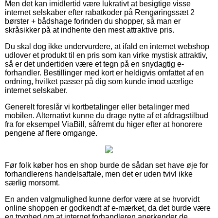
Men det kan imidlertid være lukrativt at besigtige visse
internet selskaber efter rabatkoder på Rengøringssæt 2
børster + bådshage forinden du shopper, så man er
skråsikker på at indhente den mest attraktive pris.
Du skal dog ikke undervurdere, at ifald en internet webshop
udlover et produkt til en pris som kan virke mystisk attraktiv,
så er det undertiden være et tegn på en snydagtig e-
forhandler. Bestillinger med kort er heldigvis omfattet af en
ordning, hvilket passer på dig som kunde imod uærlige
internet selskaber.
Generelt foreslår vi kortbetalinger eller betalinger med
mobilen. Alternativt kunne du drage nytte af et afdragstilbud
fra for eksempel ViaBill, såfremt du higer efter at honorere
pengene af flere omgange.
Før folk køber hos en shop burde de sådan set have øje for
forhandlerens handelsaftale, men det er uden tvivl ikke
særlig morsomt.
En anden valgmulighed kunne derfor være at se hvorvidt
online shoppen er godkendt af e-mærket, da det burde være
en tryghed om at internet forhandleren anerkender de