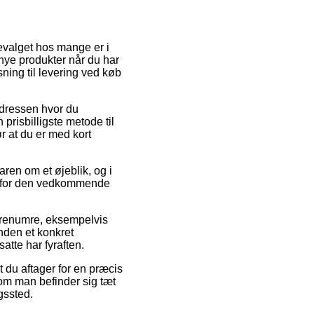
tevalget hos mange er i
 nye produkter når du har
sning til levering ved køb
l adressen hvor du
prisbilligste metode til
 at du er med kort
aren om et øjeblik, og i
id for den vedkommende
arenumre, eksempelvis
nden et konkret
atte har fyraften.
 du aftager for en præcis
 om man befinder sig tæt
ngssted.