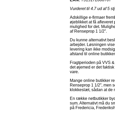
Vurderet til
4.7
ud af 5 st
Adskillige e-firmaer frem
øjeblikket at få aflevere
mulighed for det. Mulighed
af Renseprop 1 1/2”.
Du kunne alternativt beslut
arbejder. Løsningen viser
levering kan ikke modsig
afstand til online butikk
Fragtperioden på VVS & To
det øjemed er det faktis
vare.
Mange online butikker r
Renseprop 1 1/2”, men som
klokkeslæt, sådan at de m
En række netbutikker byd
sum. Alternativt må du s
på Fredericia, Frederiksha