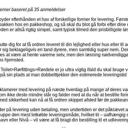
jerner baseret på
35
anmeldelser
byder efterhånden et hav af forskellige former for levering. Førs
t pakken hos en pakkeshop, og så skal du blot gå forbi efter dine
en er altså rigtig simpel, samt typisk tilmed den prisbilligste lø
te dig for at få ordren leveret til din lejlighed eller hus eller ti
 sig beklageligvis en tand dyrere, men samtidig super nem. Den 
es at være at hente varerne selv, men den løsning nødvendiggør
ens hjemsted.
ilet>Rørfittings>Rørdele er jo ultra vigtig ifald du skal bruge v
k på sin plads at man dobbelttjekker den estimerede leveringst
eklamerer med levering på næste hverdag på mange af deres v
 ikke desto mindre står og falder med at du når at bestille fori
ed sikkerhed kan nå at få ordren skippet afsted før de pakkeans
er på levering uden betaling, men undertiden er det påkrævet at
nuppe den mest letkøbte leveringsmåde, hvilket tit – uafhængig
vn eller Nivå – vil være at få bragt din bestilling til et udleveri