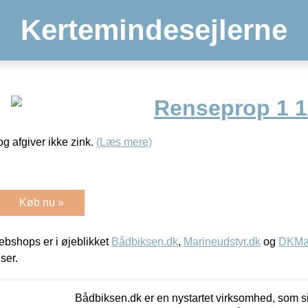
Kertemindesejlerne
Renseprop 1 1
g afgiver ikke zink.
(Læs mere)
Køb nu »
bshops er i øjeblikket
Bådbiksen.dk
,
Marineudstyr.dk
og
DKMar
iser.
Bådbiksen.dk er en nystartet virksomhed, som si