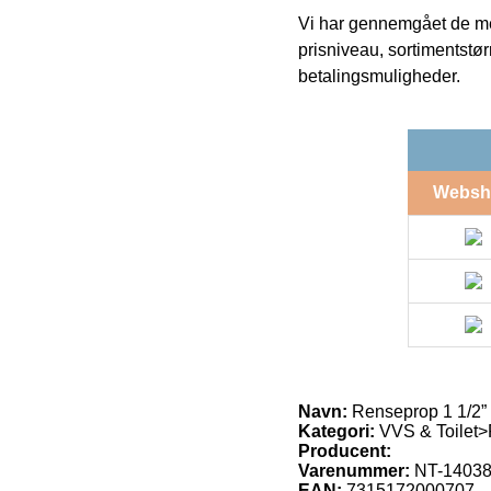
Vi har gennemgået de mes
prisniveau, sortimentstø
betalingsmuligheder.
Websh
Navn:
Renseprop 1 1/2”
Kategori:
VVS & Toilet>
Producent:
Varenummer:
NT-14038
EAN:
7315172000707