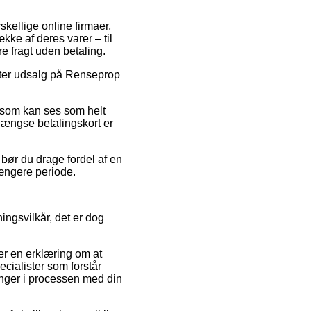
rskellige online firmaer,
kke af deres varer – til
e fragt uden betaling.
efter udsalg på Renseprop
s som kan ses som helt
gængse betalingskort er
 bør du drage fordel af en
længere periode.
ngsvilkår, det er dog
er en erklæring om at
ialister som forstår
ringer i processen med din