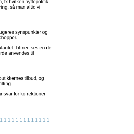
 fx hvilken byttepolitik
ring, så man altid vil
brugeres synspunkter og
 shopper.
laritet. Tilmed ses en del
rde anvendes til
utikkernes tilbud, og
lling.
nsvar for korrektioner
1
1
1
1
1
1
1
1
1
1
1
1
1