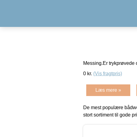
Messing.Er trykprøvede o
0
kr.
(Vis fragtpris)
Læs mere »
De mest populære bådwe
stort sortiment til gode pr