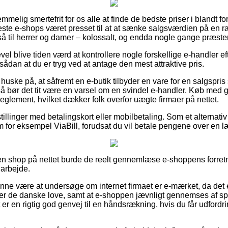
emmelig smertefrit for os alle at finde de bedste priser i blandt fo
este e-shops været presset til at at sænke salgsværdien på en ræ
å til herrer og damer – kolossalt, og endda nogle gange præster
evel blive tiden værd at kontrollere nogle forskellige e-handler 
sådan at du er tryg ved at antage den mest attraktive pris.
uske på, at såfremt en e-butik tilbyder en vare for en salgspri
så bør det tit være en varsel om en svindel e-handler. Køb med 
 reglement, hvilket dækker folk overfor uægte firmaer på nettet.
tillinger med betalingskort eller mobilbetaling. Som et alternativ
m for eksempel ViaBill, forudsat du vil betale pengene over en 
 shop på nettet burde de reelt gennemlæse e-shoppens forretni
 arbejde.
nne være at undersøge om internet firmaet er e-mærket, da det 
 de danske love, samt at e-shoppen jævnligt gennemses af spec
er en rigtig god genvej til en håndsrækning, hvis du får udford