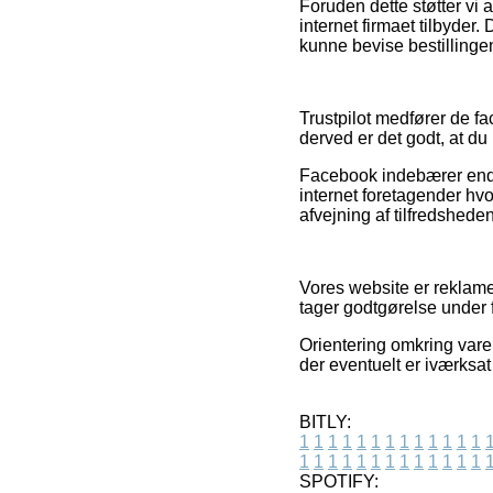
Foruden dette støtter vi a
internet firmaet tilbyder.
kunne bevise bestillingen
Trustpilot medfører de f
derved er det godt, at du
Facebook indebærer endvid
internet foretagender hv
afvejning af tilfredshed
Vores website er reklamef
tager godtgørelse under f
Orientering omkring varer
der eventuelt er iværksat
BITLY:
1
1
1
1
1
1
1
1
1
1
1
1
1
1
1
1
1
1
1
1
1
1
1
1
1
1
SPOTIFY: