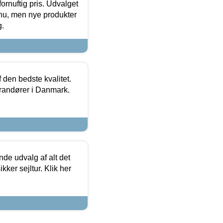
fornuftig pris. Udvalget
u, men nye produkter
g.
den bedste kvalitet.
erandører i Danmark.
de udvalg af alt det
kker sejltur. Klik her