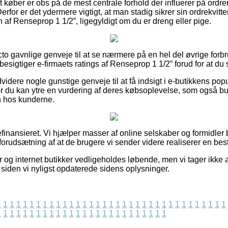
t køber er obs på de mest centrale forhold der influerer på ordren,
 Derfor er det ydermere vigtigt, at man stadig sikrer sin ordrekvitte
 af Renseprop 1 1/2”, ligegyldigt om du er dreng eller pige.
acto gavnlige genveje til at se nærmere på en hel del øvrige for
 besigtiger e-firmaets ratings af Renseprop 1 1/2” forud for at du
ere nogle gunstige genveje til at få indsigt i e-butikkens popu
or du kan ytre en vurdering af deres købsoplevelse, som også bu
en hos kunderne.
inansieret. Vi hjælper masser af online selskaber og formidler b
orudsætning af at de brugere vi sender videre realiserer en besti
 og internet butikker vedligeholdes løbende, men vi tager ikke a
 siden vi nyligst opdaterede sidens oplysninger.
1
1
1
1
1
1
1
1
1
1
1
1
1
1
1
1
1
1
1
1
1
1
1
1
1
1
1
1
1
1
1
1
1
1
1
1
1
1
1
1
1
1
1
1
1
1
1
1
1
1
1
1
1
1
1
1
1
1
1
1
1