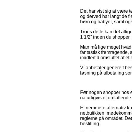
Det har vist sig at være t
og derved har langt de fl
børn og babyer, samt ogs
Trods dette kan det allig
1 1/2” inden du shopper, 
Man må lige meget hvad h
fantastisk fremragende, 
imidlertid omsluttet af et
Vi anbefaler generelt bes
løsning på afbetaling so
Før nogen shopper hos en
naturligvis et omfattende
Et nemmere alternativ ku
netbutikken imødekommer
reglerne på området. Det 
bestilling.