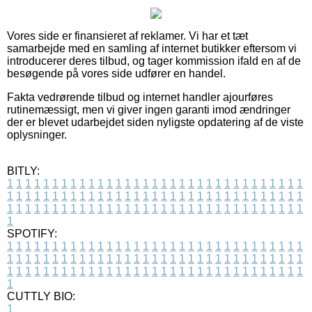
Vores side er finansieret af reklamer. Vi har et tæt
samarbejde med en samling af internet butikker eftersom vi
introducerer deres tilbud, og tager kommission ifald en af de
besøgende på vores side udfører en handel.
Fakta vedrørende tilbud og internet handler ajourføres
rutinemæssigt, men vi giver ingen garanti imod ændringer
der er blevet udarbejdet siden nyligste opdatering af de viste
oplysninger.
BITLY:
1
1
1
1
1
1
1
1
1
1
1
1
1
1
1
1
1
1
1
1
1
1
1
1
1
1
1
1
1
1
1
1
1
1
1
1
1
1
1
1
1
1
1
1
1
1
1
1
1
1
1
1
1
1
1
1
1
1
1
1
1
1
1
1
1
1
1
1
1
1
1
1
1
1
1
1
1
1
1
1
1
1
1
1
1
1
1
1
1
1
1
1
1
1
1
1
1
1
1
1
SPOTIFY:
1
1
1
1
1
1
1
1
1
1
1
1
1
1
1
1
1
1
1
1
1
1
1
1
1
1
1
1
1
1
1
1
1
1
1
1
1
1
1
1
1
1
1
1
1
1
1
1
1
1
1
1
1
1
1
1
1
1
1
1
1
1
1
1
1
1
1
1
1
1
1
1
1
1
1
1
1
1
1
1
1
1
1
1
1
1
1
1
1
1
1
1
1
1
1
1
1
1
1
1
CUTTLY BIO:
1