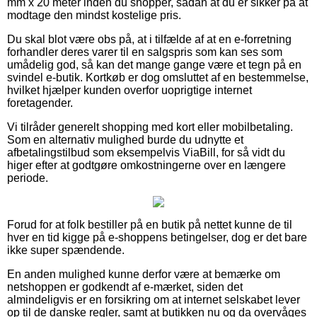
mm x 20 meter inden du shopper, sådan at du er sikker på at
modtage den mindst kostelige pris.
Du skal blot være obs på, at i tilfælde af at en e-forretning
forhandler deres varer til en salgspris som kan ses som
umådelig god, så kan det mange gange være et tegn på en
svindel e-butik. Kortkøb er dog omsluttet af en bestemmelse,
hvilket hjælper kunden overfor uoprigtige internet
foretagender.
Vi tilråder generelt shopping med kort eller mobilbetaling.
Som en alternativ mulighed burde du udnytte et
afbetalingstilbud som eksempelvis ViaBill, for så vidt du
higer efter at godtgøre omkostningerne over en længere
periode.
Forud for at folk bestiller på en butik på nettet kunne de til
hver en tid kigge på e-shoppens betingelser, dog er det bare
ikke super spændende.
En anden mulighed kunne derfor være at bemærke om
netshoppen er godkendt af e-mærket, siden det
almindeligvis er en forsikring om at internet selskabet lever
op til de danske regler, samt at butikken nu og da overvåges