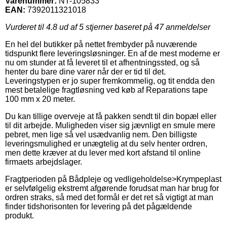
Varenummer:
NT-105833
EAN:
7392011321018
Vurderet til
4.8
ud af 5 stjerner baseret på
47
anmeldelser
En hel del butikker på nettet frembyder på nuværende
tidspunkt flere leveringsløsninger. En af de mest moderne er
nu om stunder at få leveret til et afhentningssted, og så
henter du bare dine varer når der er tid til det.
Leveringstypen er jo super fremkommelig, og tit endda den
mest betalelige fragtløsning ved køb af Reparations tape
100 mm x 20 meter.
Du kan tillige overveje at få pakken sendt til din bopæl eller
til dit arbejde. Muligheden viser sig jævnligt en smule mere
pebret, men lige så vel usædvanlig nem. Den billigste
leveringsmulighed er unægtelig at du selv henter ordren,
men dette kræver at du lever med kort afstand til online
firmaets arbejdslager.
Fragtperioden på Bådpleje og vedligeholdelse>Krympeplast
er selvfølgelig ekstremt afgørende forudsat man har brug for
ordren straks, så med det formål er det ret så vigtigt at man
finder tidshorisonten for levering på det pågældende
produkt.