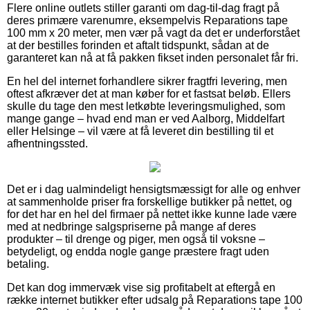
Flere online outlets stiller garanti om dag-til-dag fragt på
deres primære varenumre, eksempelvis Reparations tape
100 mm x 20 meter, men vær på vagt da det er underforstået
at der bestilles forinden et aftalt tidspunkt, sådan at de
garanteret kan nå at få pakken fikset inden personalet får fri.
En hel del internet forhandlere sikrer fragtfri levering, men
oftest afkræver det at man køber for et fastsat beløb. Ellers
skulle du tage den mest letkøbte leveringsmulighed, som
mange gange – hvad end man er ved Aalborg, Middelfart
eller Helsinge – vil være at få leveret din bestilling til et
afhentningssted.
Det er i dag ualmindeligt hensigtsmæssigt for alle og enhver
at sammenholde priser fra forskellige butikker på nettet, og
for det har en hel del firmaer på nettet ikke kunne lade være
med at nedbringe salgspriserne på mange af deres
produkter – til drenge og piger, men også til voksne –
betydeligt, og endda nogle gange præstere fragt uden
betaling.
Det kan dog immervæk vise sig profitabelt at eftergå en
række internet butikker efter udsalg på Reparations tape 100