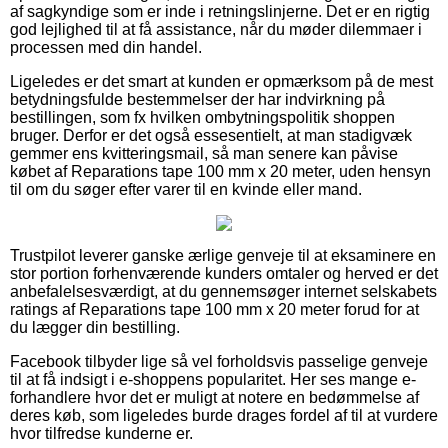
af sagkyndige som er inde i retningslinjerne. Det er en rigtig
god lejlighed til at få assistance, når du møder dilemmaer i
processen med din handel.
Ligeledes er det smart at kunden er opmærksom på de mest
betydningsfulde bestemmelser der har indvirkning på
bestillingen, som fx hvilken ombytningspolitik shoppen
bruger. Derfor er det også essesentielt, at man stadigvæk
gemmer ens kvitteringsmail, så man senere kan påvise
købet af Reparations tape 100 mm x 20 meter, uden hensyn
til om du søger efter varer til en kvinde eller mand.
Trustpilot leverer ganske ærlige genveje til at eksaminere en
stor portion forhenværende kunders omtaler og herved er det
anbefalelsesværdigt, at du gennemsøger internet selskabets
ratings af Reparations tape 100 mm x 20 meter forud for at
du lægger din bestilling.
Facebook tilbyder lige så vel forholdsvis passelige genveje
til at få indsigt i e-shoppens popularitet. Her ses mange e-
forhandlere hvor det er muligt at notere en bedømmelse af
deres køb, som ligeledes burde drages fordel af til at vurdere
hvor tilfredse kunderne er.