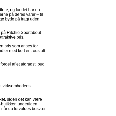
dlere, og for det har en
erne på deres varer – til
nge byde på fragt uden
d på Ritchie Sportabout
traktive pris.
 en pris som anses for
dler med kort er trods alt
ordel af et afdragstilbud
æse virksomhedens
ket, siden det kan være
e-butikken undertiden
d, når du forvoldes besvær