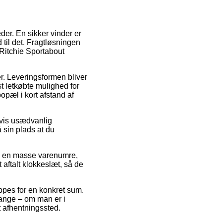
eder. En sikker vinder er
 til det. Fragtløsningen
 Ritchie Sportabout
er. Leveringsformen bliver
t letkøbte mulighed for
opæl i kort afstand af
gvis usædvanlig
 sin plads at du
å en masse varenumre,
 aftalt klokkeslæt, så de
oppes for en konkret sum.
gange – om man er i
t afhentningssted.