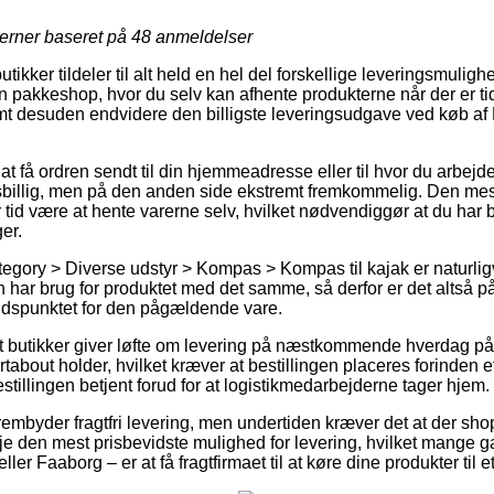
jerner baseret på
48
anmeldelser
utikker tildeler til alt held en hel del forskellige leveringsmuligh
n pakkeshop, hvor du selv kan afhente produkterne når der er tid
samt desuden endvidere den billigste leveringsudgave ved køb af
 at få ordren sendt til din hjemmeadresse eller til hvor du arbejd
sbillig, men på den anden side ekstremt fremkommelig. Den mes
er tid være at hente varerne selv, hvilket nødvendiggør at du har b
er.
tegory > Diverse udstyr > Kompas > Kompas til kajak er naturli
har brug for produktet med det samme, så derfor er det altså på
tidspunktet for den pågældende vare.
 butikker giver løfte om levering på næstkommende hverdag p
about holder, hvilket kræver at bestillingen placeres forinden et
estillingen betjent forud for at logistikmedarbejderne tager hjem.
rembyder fragtfri levering, men undertiden kræver det at der sh
eje den mest prisbevidste mulighed for levering, hvilket mange 
r Faaborg – er at få fragtfirmaet til at køre dine produkter til e