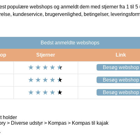
t populære webshops og anmeldt dem med stjerner fra 1 til 5 ud
rrelse, kundeservice, brugervenlighed, betingelser, leveringsfor
Bedst anmeldte webshops
op
Stjerner
Link
Besøg webshop
Besøg webshop
Besøg webshop
t holder
ry > Diverse udstyr > Kompas > Kompas til kajak
7