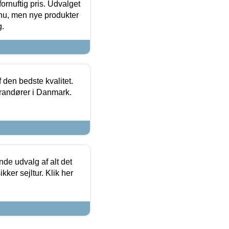
fornuftig pris. Udvalget
u, men nye produkter
g.
den bedste kvalitet.
erandører i Danmark.
de udvalg af alt det
kker sejltur. Klik her