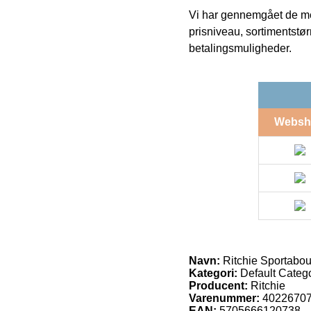
Vi har gennemgået de mes
prisniveau, sortimentstø
betalingsmuligheder.
Websh
Navn:
Ritchie Sportabou
Kategori:
Default Catego
Producent:
Ritchie
Varenummer:
4022670
EAN:
5705666120738