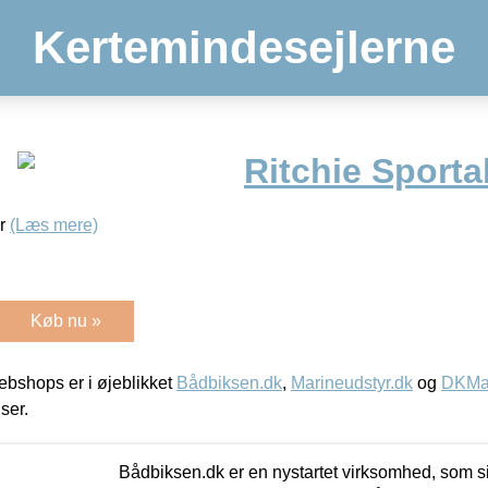
Kertemindesejlerne
Ritchie Sporta
er
(Læs mere)
Køb nu »
bshops er i øjeblikket
Bådbiksen.dk
,
Marineudstyr.dk
og
DKMar
iser.
Bådbiksen.dk er en nystartet virksomhed, som si