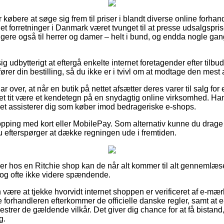
or købere at søge sig frem til priser i blandt diverse online forhan
et forretninger i Danmark været tvunget til at presse udsalgspris
igere også til herrer og damer – helt i bund, og endda nogle ga
 udbytterigt at eftergå enkelte internet foretagender efter tilbu
er din bestilling, så du ikke er i tvivl om at modtage den mest at
 over, at når en butik på nettet afsætter deres varer til salg for
det tit være et kendetegn på en snydagtig online virksomhed. Han
lket assisterer dig som køber imod bedrageriske e-shops.
opping med kort eller MobilePay. Som alternativ kunne du drage f
du efterspørger at dække regningen ude i fremtiden.
ller hos en Ritchie shop kan de når alt kommer til alt genneml
 dog ofte ikke videre spændende.
ære at tjekke hvorvidt internet shoppen er verificeret af e-mær
e forhandleren efterkommer de officielle danske regler, samt at 
r mestrer de gældende vilkår. Det giver dig chance for at få bistan
g.