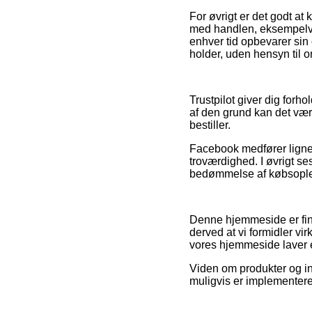
For øvrigt er det godt at
med handlen, eksempelvis 
enhver tid opbevarer sin
holder, uden hensyn til o
Trustpilot giver dig forh
af den grund kan det være
bestiller.
Facebook medfører ligne
troværdighed. I øvrigt se
bedømmelse af købsopleve
Denne hjemmeside er fin
derved at vi formidler v
vores hjemmeside laver 
Viden om produkter og int
muligvis er implementere