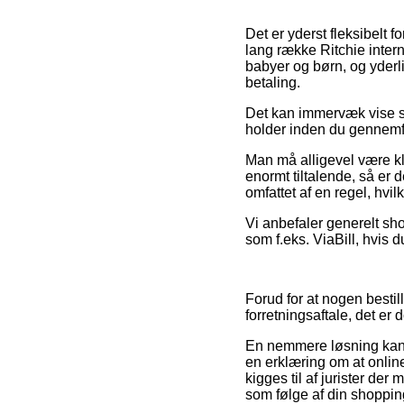
Det er yderst fleksibelt f
lang række Ritchie intern
babyer og børn, og yderl
betaling.
Det kan immervæk vise sig
holder inden du gennemfør
Man må alligevel være klar
enormt tiltalende, så er 
omfattet af en regel, hvi
Vi anbefaler generelt sh
som f.eks. ViaBill, hvis 
Forud for at nogen besti
forretningsaftale, det er
En nemmere løsning kan v
en erklæring om at onlin
kigges til af jurister de
som følge af din shoppin