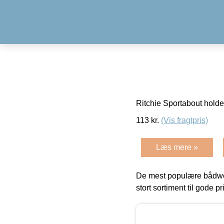
Ritchie Sportabout hold
113
kr.
(Vis fragtpris)
Læs mere »
De mest populære bådwe
stort sortiment til gode pr