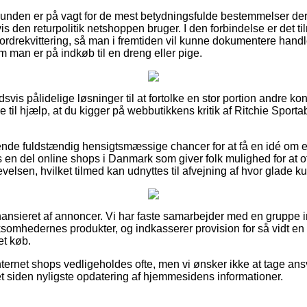
 kunden er på vagt for de mest betydningsfulde bestemmelser der s
den returpolitik netshoppen bruger. I den forbindelse er det tilm
 ordrekvittering, så man i fremtiden vil kunne dokumentere handl
m man er på indkøb til en dreng eller pige.
oldsvis pålidelige løsninger til at fortolke en stor portion andre
 til hjælp, at du kigger på webbutikkens kritik af Ritchie Sporta
nde fuldstændig hensigtsmæssige chancer for at få en idé om
s en del online shops i Danmark som giver folk mulighed for at o
lsen, hvilket tilmed kan udnyttes til afvejning af hvor glade k
ansieret af annoncer. Vi har faste samarbejder med en gruppe 
irksomhedernes produkter, og indkasserer provision for så vidt 
et køb.
ernet shops vedligeholdes ofte, men vi ønsker ikke at tage ansva
t siden nyligste opdatering af hjemmesidens informationer.