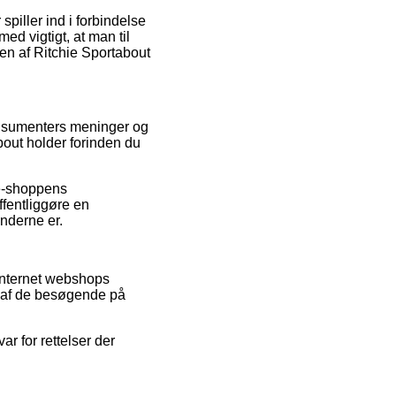
piller ind i forbindelse
ed vigtigt, at man til
en af Ritchie Sportabout
 konsumenters meninger og
bout holder forinden du
 e-shoppens
ffentliggøre en
underne er.
internet webshops
en af de besøgende på
r for rettelser der