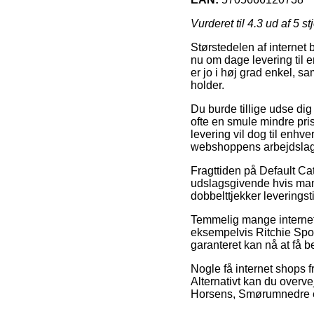
Vurderet til
4.3
ud af 5 st
Størstedelen af internet b
nu om dage levering til e
er jo i høj grad enkel, 
holder.
Du burde tillige udse dig
ofte en smule mindre pri
levering vil dog til enhv
webshoppens arbejdslag
Fragttiden på Default Ca
udslagsgivende hvis man 
dobbelttjekker leverings
Temmelig mange internet
eksempelvis Ritchie Sport
garanteret kan nå at få b
Nogle få internet shops f
Alternativt kan du overv
Horsens, Smørumnedre elle