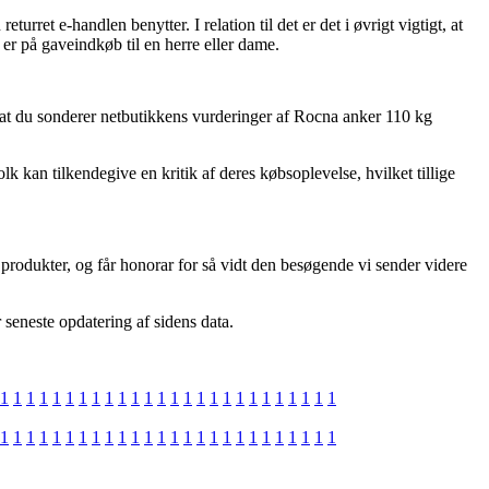
et e-handlen benytter. I relation til det er det i øvrigt vigtigt, at
er på gaveindkøb til en herre eller dame.
r, at du sonderer netbutikkens vurderinger af Rocna anker 110 kg
lk kan tilkendegive en kritik af deres købsoplevelse, hvilket tillige
produkter, og får honorar for så vidt den besøgende vi sender videre
 seneste opdatering af sidens data.
1
1
1
1
1
1
1
1
1
1
1
1
1
1
1
1
1
1
1
1
1
1
1
1
1
1
1
1
1
1
1
1
1
1
1
1
1
1
1
1
1
1
1
1
1
1
1
1
1
1
1
1