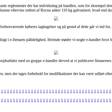
e reglementer der har indvirkning på handlen, som for eksempel den returr
 kunne eftervise ordren af Rocna anker 110 kg galvanisert, hvad end du 
ke forhenværende køberes iagttagelser og på grund af dette går vi ind fo
dsigt i e-firmaets pålidelighed. Herinde møder vi nogle e-handler hvor fo
jdsaftaler med en gruppe e-handler derved at vi publicerer firmaernes 
en, men der tages forbehold for modifikationer der kan være udført efter
1
1
1
1
1
1
1
1
1
1
1
1
1
1
1
1
1
1
1
1
1
1
1
1
1
1
1
1
1
1
1
1
1
1
1
1
1
1
1
1
1
1
1
1
1
1
1
1
1
1
1
1
1
1
1
1
1
1
1
1
1
1
1
1
1
1
1
1
1
1
1
1
1
1