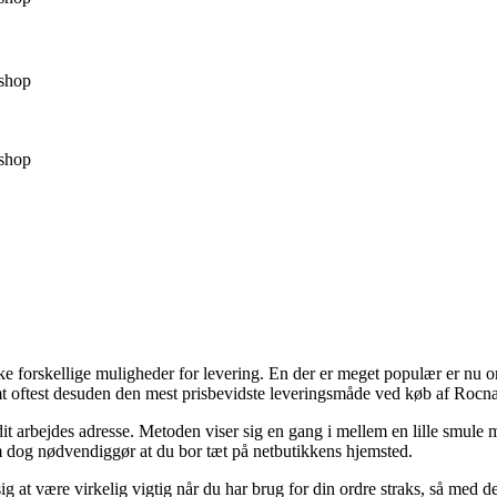
shop
shop
ke forskellige muligheder for levering. En der er meget populær er nu o
samt oftest desuden den mest prisbevidste leveringsmåde ved køb af Rocn
til dit arbejdes adresse. Metoden viser sig en gang i mellem en lille smu
som dog nødvendiggør at du bor tæt på netbutikkens hjemsted.
t være virkelig vigtig når du har brug for din ordre straks, så med de