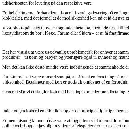
tidshorisonten for levering på den respektive vare.
En hel del internet forhandlere tilsiger 1 hverdags levering på en lang
klokkeslæt, med det formål at de med sikkerhed kan nå at få dit nye p
Visse shops på nettet tilbyder fragt uden betaling, men i de fleste tilfæ
ligegyldigt om du bor i Køge, Farum eller Skjern – er at få fragtfirmaet 
Det har vist sig at være usædvanlig uproblematisk for enhver at samme
produkter – til børn og babyer, og yderligere også til kvinder og mænd 
Men det kan ikke desto mindre være indbringende at sammenholde divers
Du bør trods alt være opmærksom på, at såfremt en forretning på nette
virksomhed. Betalinger med kort er trods alt omfavnet af en forordni
Generelt slår vi et slag for køb med betalingskort eller mobilbetaling.
Inden nogen køber i en e-butik behøver de principielt løbe igennem sho
En nem løsning kunne måske være at kigge hvorvidt internet forretning
online webshoppen jævnligt revideres af eksperter der har ekspertise i