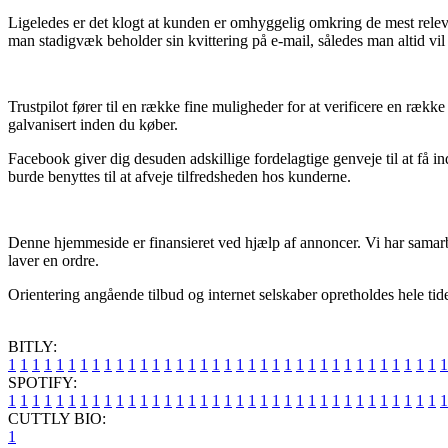
Ligeledes er det klogt at kunden er omhyggelig omkring de mest relevant
man stadigvæk beholder sin kvittering på e-mail, således man altid vil
Trustpilot fører til en række fine muligheder for at verificere en ræk
galvanisert inden du køber.
Facebook giver dig desuden adskillige fordelagtige genveje til at få in
burde benyttes til at afveje tilfredsheden hos kunderne.
Denne hjemmeside er finansieret ved hjælp af annoncer. Vi har samarbe
laver en ordre.
Orientering angående tilbud og internet selskaber opretholdes hele tid
BITLY:
1
1
1
1
1
1
1
1
1
1
1
1
1
1
1
1
1
1
1
1
1
1
1
1
1
1
1
1
1
1
1
1
1
1
1
1
1
SPOTIFY:
1
1
1
1
1
1
1
1
1
1
1
1
1
1
1
1
1
1
1
1
1
1
1
1
1
1
1
1
1
1
1
1
1
1
1
1
1
CUTTLY BIO:
1