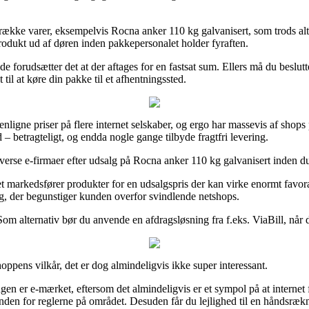
 række varer, eksempelvis Rocna anker 110 kg galvanisert, som trods alt 
rodukt ud af døren inden pakkepersonalet holder fyraften.
lde forudsætter det at der aftages for en fastsat sum. Ellers må du beslutte
til at køre din pakke til et afhentningssted.
nligne priser på flere internet selskaber, og ergo har massevis af shop
– betragteligt, og endda nogle gange tilbyde fragtfri levering.
e e-firmaer efter udsalg på Rocna anker 110 kg galvanisert inden du sho
t markedsfører produkter for en udsalgspris der kan virke enormt favora
ng, der begunstiger kunden overfor svindlende netshops.
 Som alternativ bør du anvende en afdragsløsning fra f.eks. ViaBill, når
ppens vilkår, det er dog almindeligvis ikke super interessant.
en er e-mærket, eftersom det almindeligvis er et sympol på at internet 
nden for reglerne på området. Desuden får du lejlighed til en håndsrækn