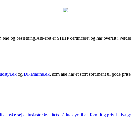
in båd og besætning.Ankeret er SHHP certificeret og har overalt i verden 
udstyr.dk
og
DKMarine.dk
, som alle har et stort sortiment til gode prise
t danske sejlentusiaster kvalitets bådudstyr til en fornuftig pris. Udv