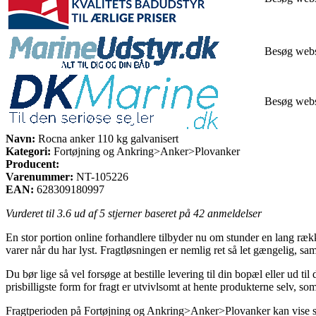
Besøg web
Besøg web
Navn:
Rocna anker 110 kg galvanisert
Kategori:
Fortøjning og Ankring>Anker>Plovanker
Producent:
Varenummer:
NT-105226
EAN:
628309180997
Vurderet til
3.6
ud af 5 stjerner baseret på
42
anmeldelser
En stor portion online forhandlere tilbyder nu om stunder en lang ræk
varer når du har lyst. Fragtløsningen er nemlig ret så let gængelig, 
Du bør lige så vel forsøge at bestille levering til din bopæl eller ud 
prisbilligste form for fragt er utvivlsomt at hente produkterne selv, 
Fragtperioden på Fortøjning og Ankring>Anker>Plovanker kan vise sig a