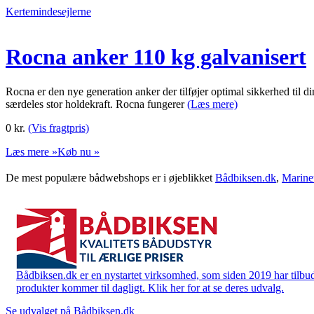
Kertemindesejlerne
Rocna anker 110 kg galvanisert
Rocna er den nye generation anker der tilføjer optimal sikkerhed til d
særdeles stor holdekraft. Rocna fungerer
(Læs mere)
0
kr.
(Vis fragtpris)
Læs mere »
Køb nu »
De mest populære bådwebshops er i øjeblikket
Bådbiksen.dk
,
Marine
Bådbiksen.dk er en nystartet virksomhed, som siden 2019 har tilbud
produkter kommer til dagligt. Klik her for at se deres udvalg.
Se udvalget på Bådbiksen.dk