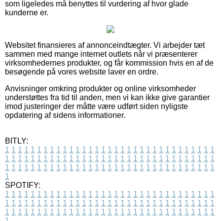
som ligeledes må benyttes til vurdering af hvor glade
kunderne er.
Websitet finansieres af annonceindtægter. Vi arbejder tæt
sammen med mange internet outlets når vi præsenterer
virksomhedernes produkter, og får kommission hvis en af de
besøgende på vores website laver en ordre.
Anvisninger omkring produkter og online virksomheder
understøttes fra tid til anden, men vi kan ikke give garantier
imod justeringer der måtte være udført siden nyligste
opdatering af sidens informationer.
BITLY:
1
1
1
1
1
1
1
1
1
1
1
1
1
1
1
1
1
1
1
1
1
1
1
1
1
1
1
1
1
1
1
1
1
1
1
1
1
1
1
1
1
1
1
1
1
1
1
1
1
1
1
1
1
1
1
1
1
1
1
1
1
1
1
1
1
1
1
1
1
1
1
1
1
1
1
1
1
1
1
1
1
1
1
1
1
1
1
1
1
1
1
1
1
1
1
1
1
1
1
1
SPOTIFY:
1
1
1
1
1
1
1
1
1
1
1
1
1
1
1
1
1
1
1
1
1
1
1
1
1
1
1
1
1
1
1
1
1
1
1
1
1
1
1
1
1
1
1
1
1
1
1
1
1
1
1
1
1
1
1
1
1
1
1
1
1
1
1
1
1
1
1
1
1
1
1
1
1
1
1
1
1
1
1
1
1
1
1
1
1
1
1
1
1
1
1
1
1
1
1
1
1
1
1
1