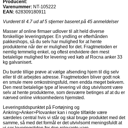
Producent:
Varenummer:
NT-105222
EAN:
628309180911
Vurderet til
4.7
ud af 5 stjerner baseret på
45
anmeldelser
Masser af online firmaer udlover til alt held diverse
forskellige leveringstyper. En yndling er efterhånden
pakkeshops, så du selv har mulighed for at hente
produkterne når der er mulighed for det. Fragtmetoden er
nemlig temmelig enkel, og oftest endvidere den mest
betalelige mulighed for levering ved køb af Rocna anker 33
kg galvanisert.
Du burde tillige prøve at vælge afsending hjem til dig selv
eller til dit arbejdes adresse. Fragtmetoden bliver godt nok
en smule mere omkostningsfuld, men endda meget bekvem.
Den mest betalelige type af levering vil dog utvivlsomt være
selv at hente produkterne, som desværre betinges af at du er
nærved online virksomhedens hjemsted.
Leveringstidspunktet på Fortøjning og
Ankring>Anker>Plovanker kan i nogle tilfælde være
særdeles central hvis vi står og skal bruge produktet med det
samme, så med det formål er det utvivlsomt meningsfuldt at
vi ser leveringstiden for den relevante vare.