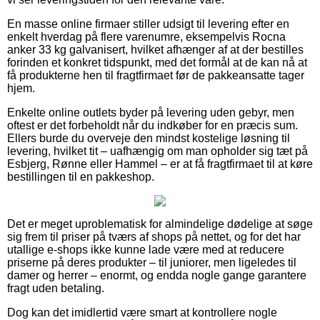
En masse online firmaer stiller udsigt til levering efter en
enkelt hverdag på flere varenumre, eksempelvis Rocna
anker 33 kg galvanisert, hvilket afhænger af at der bestilles
forinden et konkret tidspunkt, med det formål at de kan nå at
få produkterne hen til fragtfirmaet før de pakkeansatte tager
hjem.
Enkelte online outlets byder på levering uden gebyr, men
oftest er det forbeholdt når du indkøber for en præcis sum.
Ellers burde du overveje den mindst kostelige løsning til
levering, hvilket tit – uafhængig om man opholder sig tæt på
Esbjerg, Rønne eller Hammel – er at få fragtfirmaet til at køre
bestillingen til en pakkeshop.
Det er meget uproblematisk for almindelige dødelige at søge
sig frem til priser på tværs af shops på nettet, og for det har
utallige e-shops ikke kunne lade være med at reducere
priserne på deres produkter – til juniorer, men ligeledes til
damer og herrer – enormt, og endda nogle gange garantere
fragt uden betaling.
Dog kan det imidlertid være smart at kontrollere nogle