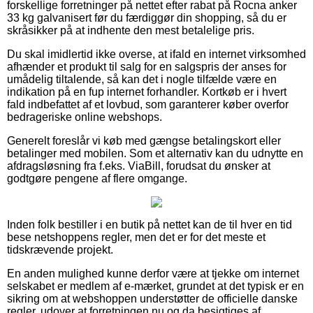
forskellige forretninger på nettet efter rabat på Rocna anker
33 kg galvanisert før du færdiggør din shopping, så du er
skråsikker på at indhente den mest betalelige pris.
Du skal imidlertid ikke overse, at ifald en internet virksomhed
afhænder et produkt til salg for en salgspris der anses for
umådelig tiltalende, så kan det i nogle tilfælde være en
indikation på en fup internet forhandler. Kortkøb er i hvert
fald indbefattet af et lovbud, som garanterer køber overfor
bedrageriske online webshops.
Generelt foreslår vi køb med gængse betalingskort eller
betalinger med mobilen. Som et alternativ kan du udnytte en
afdragsløsning fra f.eks. ViaBill, forudsat du ønsker at
godtgøre pengene af flere omgange.
Inden folk bestiller i en butik på nettet kan de til hver en tid
bese netshoppens regler, men det er for det meste et
tidskrævende projekt.
En anden mulighed kunne derfor være at tjekke om internet
selskabet er medlem af e-mærket, grundet at det typisk er en
sikring om at webshoppen understøtter de officielle danske
regler, udover at forretningen nu og da besigtiges af