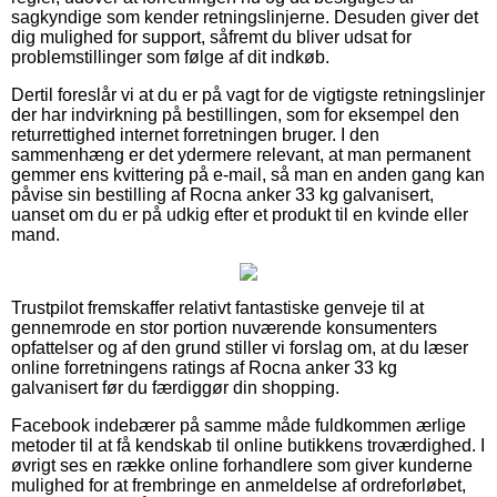
sagkyndige som kender retningslinjerne. Desuden giver det
dig mulighed for support, såfremt du bliver udsat for
problemstillinger som følge af dit indkøb.
Dertil foreslår vi at du er på vagt for de vigtigste retningslinjer
der har indvirkning på bestillingen, som for eksempel den
returrettighed internet forretningen bruger. I den
sammenhæng er det ydermere relevant, at man permanent
gemmer ens kvittering på e-mail, så man en anden gang kan
påvise sin bestilling af Rocna anker 33 kg galvanisert,
uanset om du er på udkig efter et produkt til en kvinde eller
mand.
Trustpilot fremskaffer relativt fantastiske genveje til at
gennemrode en stor portion nuværende konsumenters
opfattelser og af den grund stiller vi forslag om, at du læser
online forretningens ratings af Rocna anker 33 kg
galvanisert før du færdiggør din shopping.
Facebook indebærer på samme måde fuldkommen ærlige
metoder til at få kendskab til online butikkens troværdighed. I
øvrigt ses en række online forhandlere som giver kunderne
mulighed for at frembringe en anmeldelse af ordreforløbet,