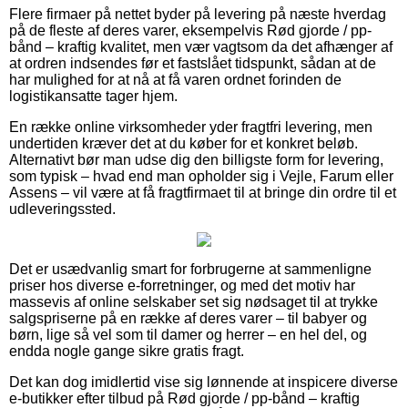
Flere firmaer på nettet byder på levering på næste hverdag
på de fleste af deres varer, eksempelvis Rød gjorde / pp-
bånd – kraftig kvalitet, men vær vagtsom da det afhænger af
at ordren indsendes før et fastslået tidspunkt, sådan at de
har mulighed for at nå at få varen ordnet forinden de
logistikansatte tager hjem.
En række online virksomheder yder fragtfri levering, men
undertiden kræver det at du køber for et konkret beløb.
Alternativt bør man udse dig den billigste form for levering,
som typisk – hvad end man opholder sig i Vejle, Farum eller
Assens – vil være at få fragtfirmaet til at bringe din ordre til et
udleveringssted.
Det er usædvanlig smart for forbrugerne at sammenligne
priser hos diverse e-forretninger, og med det motiv har
massevis af online selskaber set sig nødsaget til at trykke
salgspriserne på en række af deres varer – til babyer og
børn, lige så vel som til damer og herrer – en hel del, og
endda nogle gange sikre gratis fragt.
Det kan dog imidlertid vise sig lønnende at inspicere diverse
e-butikker efter tilbud på Rød gjorde / pp-bånd – kraftig