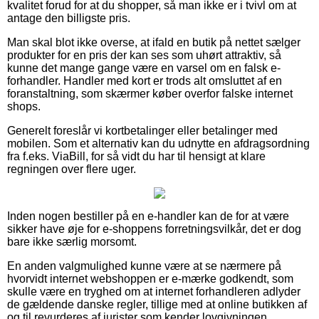
kvalitet forud for at du shopper, så man ikke er i tvivl om at
antage den billigste pris.
Man skal blot ikke overse, at ifald en butik på nettet sælger
produkter for en pris der kan ses som uhørt attraktiv, så
kunne det mange gange være en varsel om en falsk e-
forhandler. Handler med kort er trods alt omsluttet af en
foranstaltning, som skærmer køber overfor falske internet
shops.
Generelt foreslår vi kortbetalinger eller betalinger med
mobilen. Som et alternativ kan du udnytte en afdragsordning
fra f.eks. ViaBill, for så vidt du har til hensigt at klare
regningen over flere uger.
Inden nogen bestiller på en e-handler kan de for at være
sikker have øje for e-shoppens forretningsvilkår, det er dog
bare ikke særlig morsomt.
En anden valgmulighed kunne være at se nærmere på
hvorvidt internet webshoppen er e-mærke godkendt, som
skulle være en tryghed om at internet forhandleren adlyder
de gældende danske regler, tillige med at online butikken af
og til revurderes af jurister som kender lovgivningen.