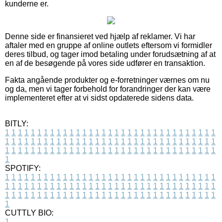
kunderne er.
Denne side er finansieret ved hjælp af reklamer. Vi har
aftaler med en gruppe af online outlets eftersom vi formidler
deres tilbud, og tager imod betaling under forudsætning af at
en af de besøgende på vores side udfører en transaktion.
Fakta angående produkter og e-forretninger værnes om nu
og da, men vi tager forbehold for forandringer der kan være
implementeret efter at vi sidst opdaterede sidens data.
BITLY:
1
1
1
1
1
1
1
1
1
1
1
1
1
1
1
1
1
1
1
1
1
1
1
1
1
1
1
1
1
1
1
1
1
1
1
1
1
1
1
1
1
1
1
1
1
1
1
1
1
1
1
1
1
1
1
1
1
1
1
1
1
1
1
1
1
1
1
1
1
1
1
1
1
1
1
1
1
1
1
1
1
1
1
1
1
1
1
1
1
1
1
1
1
1
1
1
1
1
1
1
SPOTIFY:
1
1
1
1
1
1
1
1
1
1
1
1
1
1
1
1
1
1
1
1
1
1
1
1
1
1
1
1
1
1
1
1
1
1
1
1
1
1
1
1
1
1
1
1
1
1
1
1
1
1
1
1
1
1
1
1
1
1
1
1
1
1
1
1
1
1
1
1
1
1
1
1
1
1
1
1
1
1
1
1
1
1
1
1
1
1
1
1
1
1
1
1
1
1
1
1
1
1
1
1
CUTTLY BIO:
1