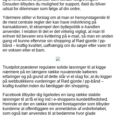
Desuden tilbydes du mulighed for support, ifald du bliver
udsat for dilemmaer som følge af din ordre.
Ydermere stiller vi forslag om at man er hensynstagende til
de mest centrale regler der kan have indvirkning på
transaktionen, til eksempel den byttepolitik e-handlen
anvender. I relation til det er det virkelig vigtigt, at man til
enhver tid bevarer ens kvittering på e-mail, så man en anden
gang vil kunne eftervise sin shopping af Rød gjorde / pp-
bånd – kraftig kvalitet, uafhængig om du søger efter varer til
en voksen eller et barn.
Trustpilot præsterer regulære solide løsninger til at kigge
nærmere på en længere række nuværende køberes
erfaringer og på grund af dette slår vi et slag for, at du kigger
på webbutikkens vurderinger af Rød gjorde / pp-bånd –
kraftig kvalitet inden du færdiggør din shopping.
Facebook tilbyder dig ligeledes en lang række stabile
løsninger til at få et kig ind i e-shoppens kundetilfredshed.
Herinde er der en række internet foretagender som tilbyder
kunderne at offentliggøre en anmeldelse af ordreforløbet,
som også bør anvendes til at bedømme hvor glade