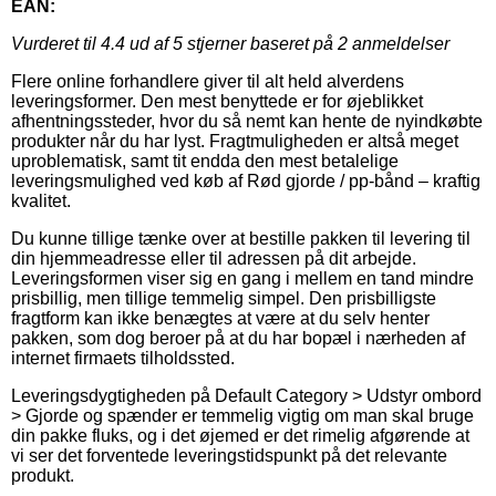
EAN:
Vurderet til
4.4
ud af 5 stjerner baseret på
2
anmeldelser
Flere online forhandlere giver til alt held alverdens
leveringsformer. Den mest benyttede er for øjeblikket
afhentningssteder, hvor du så nemt kan hente de nyindkøbte
produkter når du har lyst. Fragtmuligheden er altså meget
uproblematisk, samt tit endda den mest betalelige
leveringsmulighed ved køb af Rød gjorde / pp-bånd – kraftig
kvalitet.
Du kunne tillige tænke over at bestille pakken til levering til
din hjemmeadresse eller til adressen på dit arbejde.
Leveringsformen viser sig en gang i mellem en tand mindre
prisbillig, men tillige temmelig simpel. Den prisbilligste
fragtform kan ikke benægtes at være at du selv henter
pakken, som dog beroer på at du har bopæl i nærheden af
internet firmaets tilholdssted.
Leveringsdygtigheden på Default Category > Udstyr ombord
> Gjorde og spænder er temmelig vigtig om man skal bruge
din pakke fluks, og i det øjemed er det rimelig afgørende at
vi ser det forventede leveringstidspunkt på det relevante
produkt.