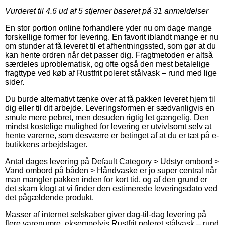
Vurderet til
4.6
ud af 5 stjerner baseret på
31
anmeldelser
En stor portion online forhandlere yder nu om dage mange
forskellige former for levering. En favorit iblandt mange er nu
om stunder at få leveret til et afhentningssted, som gør at du
kan hente ordren når det passer dig. Fragtmetoden er altså
særdeles uproblematisk, og ofte også den mest betalelige
fragttype ved køb af Rustfrit poleret stålvask – rund med lige
sider.
Du burde alternativt tænke over at få pakken leveret hjem til
dig eller til dit arbejde. Leveringsformen er sædvanligvis en
smule mere pebret, men desuden rigtig let gængelig. Den
mindst kostelige mulighed for levering er utvivlsomt selv at
hente varerne, som desværre er betinget af at du er tæt på e-
butikkens arbejdslager.
Antal dages levering på Default Category > Udstyr ombord >
Vand ombord på båden > Håndvaske er jo super central når
man mangler pakken inden for kort tid, og af den grund er
det skam klogt at vi finder den estimerede leveringsdato ved
det pågældende produkt.
Masser af internet selskaber giver dag-til-dag levering på
flere varenumre, eksempelvis Rustfrit poleret stålvask – rund