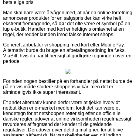
betalelige pris.
Man skal bare være årvågen med, at når en online forretning
annoncerer produkter for en salgspris der kan virke helt
ekstremt fremragende, så bør det ofte være et symbol på en
fup e-butik. Handler med kort er heldigvis omfavnet af en
regel, der redder kunden imod falske internet shops.
Generelt anbefaler vi shopping med kort eller MobilePay.
Alternativt burde du bruge en afbetalingsordning fra f.eks.
ViaBill, hvis du har til hensigt at godtgøre regningen over en
periode.
Forinden nogen bestiller på en forhandler på nettet burde de
på en vis måde studere shoppens vilkår, men det er
almindeligvis ikke super interessant.
Et andet alternativ kunne derfor være at tjekke hvorvidt
netbutikken er e-mærket medlem, fordi det kan være et
kendetegn for at netshoppen retter sig efter de officielle
danske regler, udover at online virksomheden regelmæssigt
revurderes af fagmænd der kender til de gældende
regulativer. Derudover giver det dig mulighed for at blive
assisteret, såfremt du får vanskeligheder ved dit indkøb.