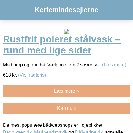
Kertemindesejlerne
Rustfrit poleret stålvask –
rund med lige sider
Med prop og bundsi. Vælg mellem 2 størrelser.
(Læs mere)
618
kr.
(Vis fragtpris)
Læs mere »
Køb nu »
De mest populære bådwebshops er i øjeblikket
Bådbiksen.dk
,
Marineudstyr.dk
og
DKMarine.dk
, som alle