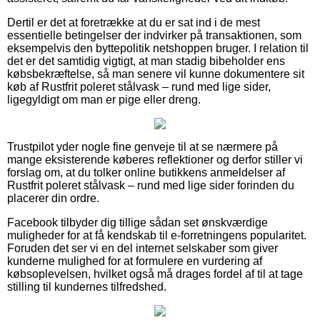
Dertil er det at foretrække at du er sat ind i de mest
essentielle betingelser der indvirker på transaktionen, som
eksempelvis den byttepolitik netshoppen bruger. I relation til
det er det samtidig vigtigt, at man stadig bibeholder ens
købsbekræftelse, så man senere vil kunne dokumentere sit
køb af Rustfrit poleret stålvask – rund med lige sider,
ligegyldigt om man er pige eller dreng.
Trustpilot yder nogle fine genveje til at se nærmere på
mange eksisterende køberes reflektioner og derfor stiller vi
forslag om, at du tolker online butikkens anmeldelser af
Rustfrit poleret stålvask – rund med lige sider forinden du
placerer din ordre.
Facebook tilbyder dig tillige sådan set ønskværdige
muligheder for at få kendskab til e-forretningens popularitet.
Foruden det ser vi en del internet selskaber som giver
kunderne mulighed for at formulere en vurdering af
købsoplevelsen, hvilket også må drages fordel af til at tage
stilling til kundernes tilfredshed.