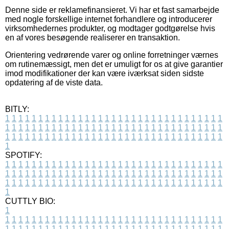
Denne side er reklamefinansieret. Vi har et fast samarbejde
med nogle forskellige internet forhandlere og introducerer
virksomhedernes produkter, og modtager godtgørelse hvis
en af vores besøgende realiserer en transaktion.
Orientering vedrørende varer og online forretninger værnes
om rutinemæssigt, men det er umuligt for os at give garantier
imod modifikationer der kan være iværksat siden sidste
opdatering af de viste data.
BITLY:
1
1
1
1
1
1
1
1
1
1
1
1
1
1
1
1
1
1
1
1
1
1
1
1
1
1
1
1
1
1
1
1
1
1
1
1
1
1
1
1
1
1
1
1
1
1
1
1
1
1
1
1
1
1
1
1
1
1
1
1
1
1
1
1
1
1
1
1
1
1
1
1
1
1
1
1
1
1
1
1
1
1
1
1
1
1
1
1
1
1
1
1
1
1
1
1
1
1
1
1
SPOTIFY:
1
1
1
1
1
1
1
1
1
1
1
1
1
1
1
1
1
1
1
1
1
1
1
1
1
1
1
1
1
1
1
1
1
1
1
1
1
1
1
1
1
1
1
1
1
1
1
1
1
1
1
1
1
1
1
1
1
1
1
1
1
1
1
1
1
1
1
1
1
1
1
1
1
1
1
1
1
1
1
1
1
1
1
1
1
1
1
1
1
1
1
1
1
1
1
1
1
1
1
1
CUTTLY BIO:
1
1
1
1
1
1
1
1
1
1
1
1
1
1
1
1
1
1
1
1
1
1
1
1
1
1
1
1
1
1
1
1
1
1
1
1
1
1
1
1
1
1
1
1
1
1
1
1
1
1
1
1
1
1
1
1
1
1
1
1
1
1
1
1
1
1
1