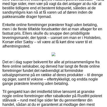
med lige sider, men vær på vagt da det antager at du når at
bestille tidligere end et bestemt tidspunkt, således at de
sandsynligvis kan nå at få varen ud af døren inden de
pakkeansatte drager hjemad.
Enkelte online forretninger præsterer fragt uden betaling,
men i de fleste tilfælde forudsætter det at man aftager for en
fastsat pris. Ellers skulle du snuppe den prisbilligste
leveringsmanér, der typisk – uanset om man er i Holstebro,
Korsør eller Sæby – vil være at få kørt dine varer til et
afhentningssted.
Det er i dag super bekvemt for alle at prissammenligne fra
flere online selskaber, og derved har langt de fleste online
forretninger fundet det nødvendigt at formindske
udsalgspriserne på en række af deres produkter – til drenge
og piger, samt til voksne – eftertrykkeligt, og endda nogle
gange præstere levering uden betaling.
Til gengæld kan det imidlertid blive lønsomt at granske
nogle online forretninger efter rabatkoder på Rustfrit poleret
stålvask – rund med lige sider før du gennemfører din
handel, sådan at du er garanteret at modtage den mest