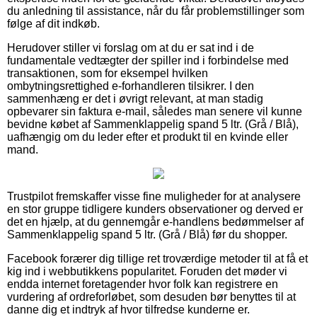
du anledning til assistance, når du får problemstillinger som
følge af dit indkøb.
Herudover stiller vi forslag om at du er sat ind i de
fundamentale vedtægter der spiller ind i forbindelse med
transaktionen, som for eksempel hvilken
ombytningsrettighed e-forhandleren tilsikrer. I den
sammenhæng er det i øvrigt relevant, at man stadig
opbevarer sin faktura e-mail, således man senere vil kunne
bevidne købet af Sammenklappelig spand 5 ltr. (Grå / Blå),
uafhængig om du leder efter et produkt til en kvinde eller
mand.
Trustpilot fremskaffer visse fine muligheder for at analysere
en stor gruppe tidligere kunders observationer og derved er
det en hjælp, at du gennemgår e-handlens bedømmelser af
Sammenklappelig spand 5 ltr. (Grå / Blå) før du shopper.
Facebook forærer dig tillige ret troværdige metoder til at få et
kig ind i webbutikkens popularitet. Foruden det møder vi
endda internet foretagender hvor folk kan registrere en
vurdering af ordreforløbet, som desuden bør benyttes til at
danne dig et indtryk af hvor tilfredse kunderne er.