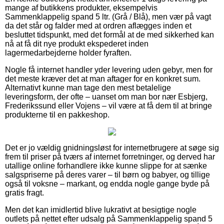
mange af butikkens produkter, eksempelvis
Sammenklappelig spand 5 ltr. (Grå / Blå), men vær på vagt
da det står og falder med at ordren aflægges inden et
besluttet tidspunkt, med det formål at de med sikkerhed kan
nå at få dit nye produkt ekspederet inden
lagermedarbejderne holder fyraften.
Nogle få internet handler yder levering uden gebyr, men for
det meste kræver det at man aftager for en konkret sum.
Alternativt kunne man tage den mest betalelige
leveringsform, der ofte – uanset om man bor nær Esbjerg,
Frederikssund eller Vojens – vil være at få dem til at bringe
produkterne til en pakkeshop.
Det er jo vældig gnidningsløst for internetbrugere at søge sig
frem til priser på tværs af internet forretninger, og derved har
utallige online forhandlere ikke kunne slippe for at sænke
salgspriserne på deres varer – til børn og babyer, og tillige
også til voksne – markant, og endda nogle gange byde på
gratis fragt.
Men det kan imidlertid blive lukrativt at besigtige nogle
outlets på nettet efter udsalg på Sammenklappelig spand 5