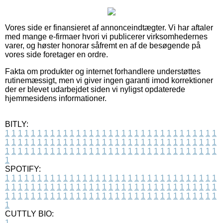
Vores side er finansieret af annonceindtægter. Vi har aftaler
med mange e-firmaer hvori vi publicerer virksomhedernes
varer, og høster honorar såfremt en af de besøgende på
vores side foretager en ordre.
Fakta om produkter og internet forhandlere understøttes
rutinemæssigt, men vi giver ingen garanti imod korrektioner
der er blevet udarbejdet siden vi nyligst opdaterede
hjemmesidens informationer.
BITLY:
1
1
1
1
1
1
1
1
1
1
1
1
1
1
1
1
1
1
1
1
1
1
1
1
1
1
1
1
1
1
1
1
1
1
1
1
1
1
1
1
1
1
1
1
1
1
1
1
1
1
1
1
1
1
1
1
1
1
1
1
1
1
1
1
1
1
1
1
1
1
1
1
1
1
1
1
1
1
1
1
1
1
1
1
1
1
1
1
1
1
1
1
1
1
1
1
1
1
1
1
SPOTIFY:
1
1
1
1
1
1
1
1
1
1
1
1
1
1
1
1
1
1
1
1
1
1
1
1
1
1
1
1
1
1
1
1
1
1
1
1
1
1
1
1
1
1
1
1
1
1
1
1
1
1
1
1
1
1
1
1
1
1
1
1
1
1
1
1
1
1
1
1
1
1
1
1
1
1
1
1
1
1
1
1
1
1
1
1
1
1
1
1
1
1
1
1
1
1
1
1
1
1
1
1
CUTTLY BIO:
1