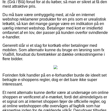
ltr. (Grå / Blå) forud for at du køber, så man er sikret at få den
mest attraktive pris.
Du må bare være omhyggelig med, at når en internet
webshop reklamerer produkter for en pris som er urealistisk
letkøbt, så kan det mange gange være en indikation på en
uærlig internet webshop. Betalinger med kort er imidlertid
omfavnet af en lov, der passer på kunden overfor svindlende
e-handler.
Generelt slår vi et slag for kortkøb eller betalinger med
mobilen. Som alternativ kunne du bruge en løsning som fx
ViaBill, forudsat du foretrækker at dække omkostningerne i
flere bidder.
Forinden folk handler på en e-forhandler burde de ideelt set
betragte e-shoppens regler, dog er det bare ikke super
interessant.
Et nemt alternativ kunne derfor være at undersøge om online
shoppen er verificeret af e-mærket, fordi det almindeligvis er
et signal om at internet shoppen føjer de officielle regler, og
at online webshoppen ofte overvåges af fagfolk som har
ekspertise inden for de gældende vilkår. Derudover tilbydes