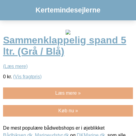
Kertemindesejlerne
Sammenklappelig spand 5
ltr. (Grå / Blå)
(Læs mere)
0
kr.
(Vis fragtpris)
Læs mere »
Køb nu »
De mest populære bådwebshops er i øjeblikket
Bådbiksen.dk
,
Marineudstyr.dk
og
DKMarine.dk
, som alle