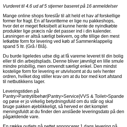
Vurderet til
4.6
ud af 5 stjerner baseret på
16
anmeldelser
Mange online shops foreslår til alt held et hav af forskellige
former for fragt. En af favoritterne er lige nu pakkeshops,
hvor det er meget fleksibelt at kunne hente de nyindkøbte
produkter lige præcis når det passer ind i din kalender.
Løsningen er altså særligt bekvem, og ofte tillige den mest
letkøbte form for levering ved køb af Sammenklappelig
spand 5 ltr. (Grå / Blå).
Du burde ligeledes udse dig at få varerne leveret til din bolig
eller til din arbejdsplads. Denne bliver jævnligt en lille smule
mindre prisbillig, men omvendt særligt enkel. Den mindst
kostelige form for levering er utvivlsomt at du selv henter
ordren, hvilket dog stiller krav om at du bor med kort afstand
til netbutikkens lager.
Leveringstiden på
Pantry>Pantrytilbehør|Pantry>Service|VVS & Toilet>Spande
og pøse er jo virkelig betydningsfuld om du står og skal
bruge pakken øjeblikkeligt, så herved er det komplet
meningsfuldt at du finder den anslåede leveringsdato på den
pågældende vare.
En række outlets på nettet annoncerer 1 dags levering på