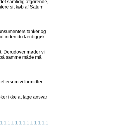
 det samtidig afgørende,
ere sit køb af Saturn
 konsumenters tanker og
id inden du færdiggør
tet. Derudover møder vi
om på samme måde må
eftersom vi formidler
ker ikke at tage ansvar
1
1
1
1
1
1
1
1
1
1
1
1
1