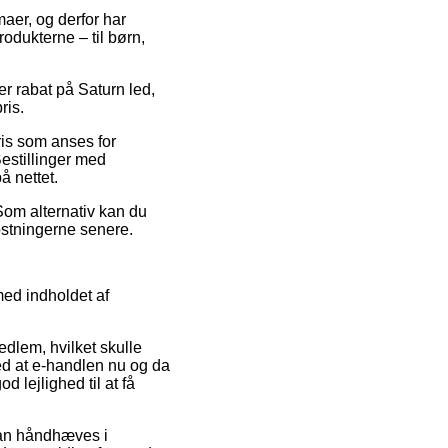
aer, og derfor har
odukterne – til børn,
.
er rabat på Saturn led,
ris.
ris som anses for
Bestillinger med
å nettet.
Som alternativ kan du
ostningerne senere.
med indholdet af
dlem, hvilket skulle
 med at e-handlen nu og da
 lejlighed til at få
kan håndhæves i