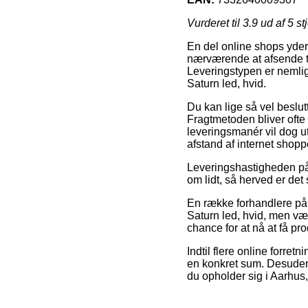
Vurderet til
3.9
ud af 5 st
En del online shops yder
nærværende at afsende til
Leveringstypen er nemli
Saturn led, hvid.
Du kan lige så vel beslutt
Fragtmetoden bliver ofte
leveringsmanér vil dog u
afstand af internet shopp
Leveringshastigheden på 
om lidt, så herved er det
En række forhandlere på
Saturn led, hvid, men vær
chance for at nå at få pro
Indtil flere online forre
en konkret sum. Desuden 
du opholder sig i Aarhus, 