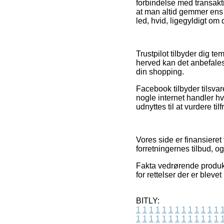
forbindelse med transakt
at man altid gemmer ens 
led, hvid, ligegyldigt om 
Trustpilot tilbyder dig t
herved kan det anbefales
din shopping.
Facebook tilbyder tilsvar
nogle internet handler 
udnyttes til at vurdere t
Vores side er finansiere
forretningernes tilbud, o
Fakta vedrørende produkte
for rettelser der er bleve
BITLY:
1
1
1
1
1
1
1
1
1
1
1
1
1
1
1
1
1
1
1
1
1
1
1
1
1
1