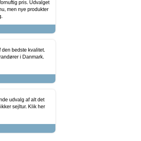
fornuftig pris. Udvalget
u, men nye produkter
g.
den bedste kvalitet.
erandører i Danmark.
de udvalg af alt det
kker sejltur. Klik her