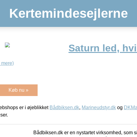
Kertemindesejlerne
Saturn led, hv
 mere)
Køb nu »
bshops er i øjeblikket
Bådbiksen.dk
,
Marineudstyr.dk
og
DKMar
iser.
Bådbiksen.dk er en nystartet virksomhed, som si