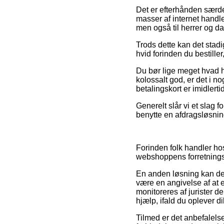
Det er efterhånden særdel
masser af internet handl
men også til herrer og d
Trods dette kan det stadi
hvid forinden du bestiller
Du bør lige meget hvad hu
kolossalt god, er det i n
betalingskort er imidlert
Generelt slår vi et slag
benytte en afdragsløsning
Forinden folk handler ho
webshoppens forretningsbe
En anden løsning kan der
være en angivelse af at e
monitoreres af jurister d
hjælp, ifald du oplever 
Tilmed er det anbefalel