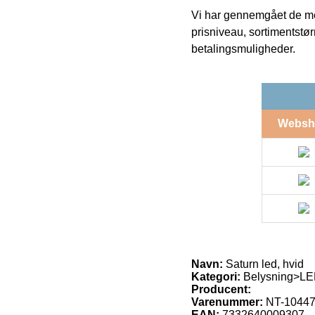
Vi har gennemgået de mes
prisniveau, sortimentstø
betalingsmuligheder.
Websh
Navn:
Saturn led, hvid
Kategori:
Belysning>LE
Producent:
Varenummer:
NT-1044
EAN:
7332640009307