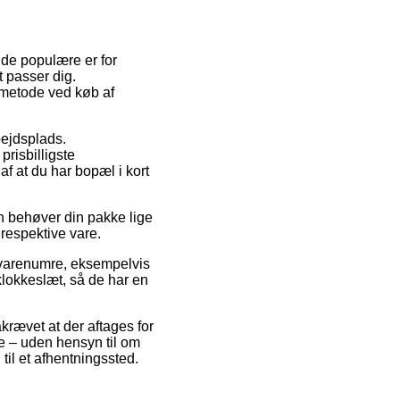
 de populære er for
t passer dig.
tmetode ved køb af
rbejdsplads.
risbilligste
f at du har bopæl i kort
n behøver din pakke lige
 respektive vare.
 varenumre, eksempelvis
 klokkeslæt, så de har en
åkrævet at der aftages for
e – uden hensyn til om
 til et afhentningssted.