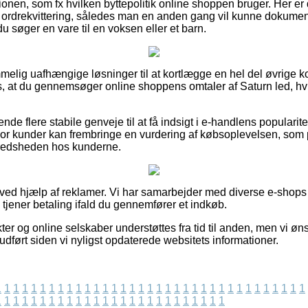
ionen, som fx hvilken byttepolitik online shoppen bruger. Her er
ordrekvittering, således man en anden gang vil kunne dokument
du søger en vare til en voksen eller et barn.
emmelig uafhængige løsninger til at kortlægge en hel del øvrige
, at du gennemsøger online shoppens omtaler af Saturn led, hv
ende flere stabile genveje til at få indsigt i e-handlens populari
hvor kunder kan frembringe en vurdering af købsoplevelsen, s
ilfredsheden hos kunderne.
t ved hjælp af reklamer. Vi har samarbejder med diverse e-shops 
g tjener betaling ifald du gennemfører et indkøb.
r og online selskaber understøttes fra tid til anden, men vi øns
t udført siden vi nyligst opdaterede websitets informationer.
1
1
1
1
1
1
1
1
1
1
1
1
1
1
1
1
1
1
1
1
1
1
1
1
1
1
1
1
1
1
1
1
1
1
1
1
1
1
1
1
1
1
1
1
1
1
1
1
1
1
1
1
1
1
1
1
1
1
1
1
1