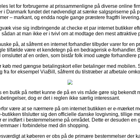
es let for forbrugerne at prissammenligne på diverse online firm
er i Danmark fundet det nødvendigt at sænke salgspriserne på pr
amer – markant, og endda nogle gange præstere fragtfri levering
gvæk vise sig indbringende at checke et par internet butikker eft
, sådan at man ikke er i tvivl om at modtage den mest attraktive p
ske på, at såfremt en internet forhandler tilbyder varer for en p
ogle tilfælde være et kendetegn på en bedragerisk e-forhandler. 
id omsluttet af en orden, som bistår folk imod uægte forhandlere p
 for køb med gængse betalingskort eller betalinger med mobilen. 
 fra for eksempel ViaBill, såfremt du tilstræber at afbetale omk
s en butik på nettet kunne de på en vis måde gøre sig bekendt 
tingelser, dog er det i reglen ikke særlig interessant.
for være at se nærmere på om internet butikken er e-mærket me
-butikken tilslutter sig den officielle danske lovgivning, tillige
er er indført i bestemmelserne på området. Dette er desuden en god
dilemmaer i forbindelse med din shopping.
sesværdigt at køberen er obs på de primære bestemmelser der 