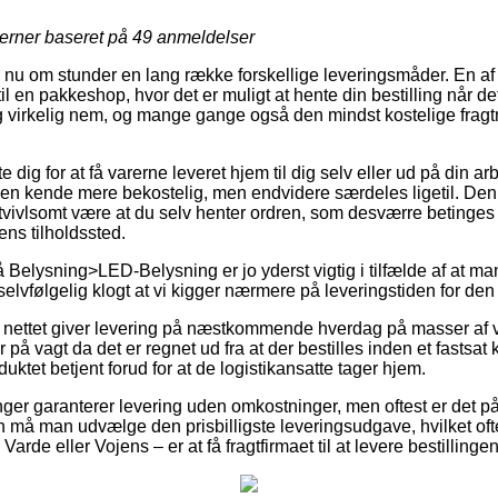
jerner baseret på
49
anmeldelser
 nu om stunder en lang række forskellige leveringsmåder. En af
 en pakkeshop, hvor det er muligt at hente din bestilling når de
g virkelig nem, og mange gange også den mindst kostelige frag
e dig for at få varerne leveret hjem til dig selv eller ud på din a
 en kende mere bekostelig, men endvidere særdeles ligetil. Den p
tvivlsomt være at du selv henter ordren, som desværre betinges a
ens tilholdssted.
Belysning>LED-Belysning er jo yderst vigtig i tilfælde af at ma
 selvfølgelig klogt at vi kigger nærmere på leveringstiden for den
 nettet giver levering på næstkommende hverdag på masser af
 på vagt da det er regnet ud fra at der bestilles inden et fastsat
duktet betjent forud for at de logistikansatte tager hjem.
tninger garanterer levering uden omkostninger, men oftest er det p
må man udvælge den prisbilligste leveringsudgave, hvilket oft
Varde eller Vojens – er at få fragtfirmaet til at levere bestillingen