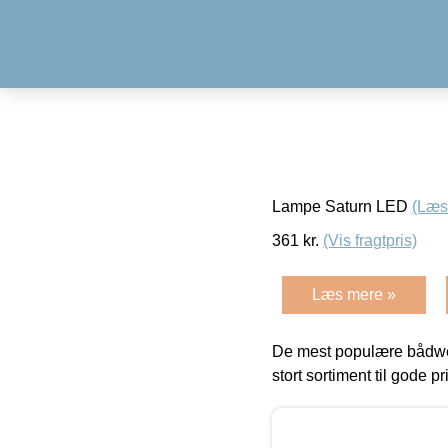
Lampe Saturn LED
(Læs
361
kr.
(Vis fragtpris)
Læs mere »
De mest populære bådwe
stort sortiment til gode pr