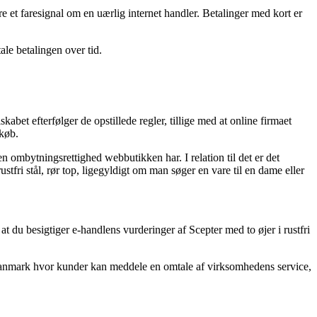
re et faresignal om en uærlig internet handler. Betalinger med kort er
ale betalingen over tid.
abet efterfølger de opstillede regler, tillige med at online firmaet
dkøb.
en ombytningsrettighed webbutikken har. I relation til det er det
tfri stål, rør top, ligegyldigt om man søger en vare til en dame eller
 at du besigtiger e-handlens vurderinger af Scepter med to øjer i rustfri
i Danmark hvor kunder kan meddele en omtale af virksomhedens service,