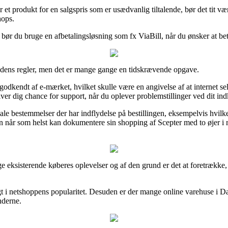
et produkt for en salgspris som er usædvanlig tiltalende, bør det tit væ
hops.
 bør du bruge en afbetalingsløsning som fx ViaBill, når du ønsker at bet
til dens regler, men det er mange gange en tidskrævende opgave.
dkendt af e-mærket, hvilket skulle være en angivelse af at internet selsk
ver dig chance for support, når du oplever problemstillinger ved dit in
sale bestemmelser der har indflydelse på bestillingen, eksempelvis hvilk
n når som helst kan dokumentere sin shopping af Scepter med to øjer i rus
lige eksisterende køberes oplevelser og af den grund er det at foretrække,
dsigt i netshoppens popularitet. Desuden er der mange online varehuse 
nderne.