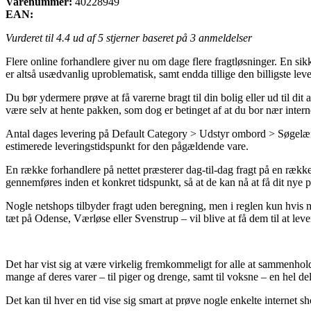
Varenummer:
40228949
EAN:
Vurderet til
4.4
ud af 5 stjerner baseret på
3
anmeldelser
Flere online forhandlere giver nu om dage flere fragtløsninger. En sik
er altså usædvanlig uproblematisk, samt endda tillige den billigste leve
Du bør ydermere prøve at få varerne bragt til din bolig eller ud til d
være selv at hente pakken, som dog er betinget af at du bor nær inter
Antal dages levering på Default Category > Udstyr ombord > Søgelænder
estimerede leveringstidspunkt for den pågældende vare.
En række forhandlere på nettet præsterer dag-til-dag fragt på en række 
gennemføres inden et konkret tidspunkt, så at de kan nå at få dit nye p
Nogle netshops tilbyder fragt uden beregning, men i reglen kun hvis m
tæt på Odense, Værløse eller Svenstrup – vil blive at få dem til at lever
Det har vist sig at være virkelig fremkommeligt for alle at sammenhold
mange af deres varer – til piger og drenge, samt til voksne – en hel d
Det kan til hver en tid vise sig smart at prøve nogle enkelte internet sho