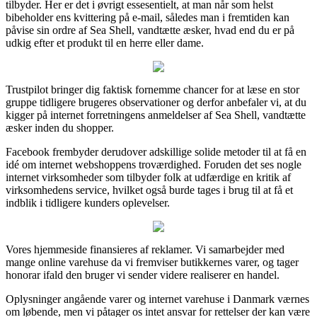
tilbyder. Her er det i øvrigt essesentielt, at man når som helst
bibeholder ens kvittering på e-mail, således man i fremtiden kan
påvise sin ordre af Sea Shell, vandtætte æsker, hvad end du er på
udkig efter et produkt til en herre eller dame.
Trustpilot bringer dig faktisk fornemme chancer for at læse en stor
gruppe tidligere brugeres observationer og derfor anbefaler vi, at du
kigger på internet forretningens anmeldelser af Sea Shell, vandtætte
æsker inden du shopper.
Facebook frembyder derudover adskillige solide metoder til at få en
idé om internet webshoppens troværdighed. Foruden det ses nogle
internet virksomheder som tilbyder folk at udfærdige en kritik af
virksomhedens service, hvilket også burde tages i brug til at få et
indblik i tidligere kunders oplevelser.
Vores hjemmeside finansieres af reklamer. Vi samarbejder med
mange online varehuse da vi fremviser butikkernes varer, og tager
honorar ifald den bruger vi sender videre realiserer en handel.
Oplysninger angående varer og internet varehuse i Danmark værnes
om løbende, men vi påtager os intet ansvar for rettelser der kan være