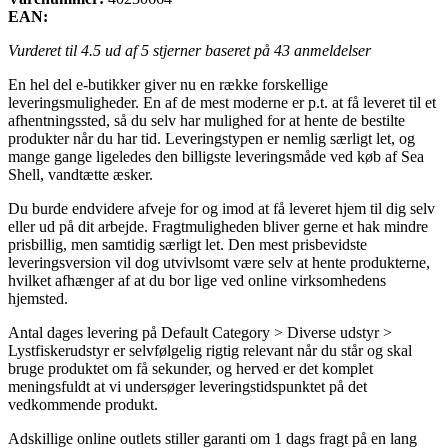
EAN:
Vurderet til
4.5
ud af 5 stjerner baseret på
43
anmeldelser
En hel del e-butikker giver nu en række forskellige
leveringsmuligheder. En af de mest moderne er p.t. at få leveret til et
afhentningssted, så du selv har mulighed for at hente de bestilte
produkter når du har tid. Leveringstypen er nemlig særligt let, og
mange gange ligeledes den billigste leveringsmåde ved køb af Sea
Shell, vandtætte æsker.
Du burde endvidere afveje for og imod at få leveret hjem til dig selv
eller ud på dit arbejde. Fragtmuligheden bliver gerne et hak mindre
prisbillig, men samtidig særligt let. Den mest prisbevidste
leveringsversion vil dog utvivlsomt være selv at hente produkterne,
hvilket afhænger af at du bor lige ved online virksomhedens
hjemsted.
Antal dages levering på Default Category > Diverse udstyr >
Lystfiskerudstyr er selvfølgelig rigtig relevant når du står og skal
bruge produktet om få sekunder, og herved er det komplet
meningsfuldt at vi undersøger leveringstidspunktet på det
vedkommende produkt.
Adskillige online outlets stiller garanti om 1 dags fragt på en lang