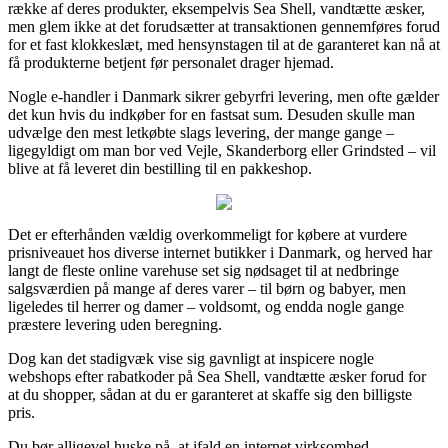
række af deres produkter, eksempelvis Sea Shell, vandtætte æsker,
men glem ikke at det forudsætter at transaktionen gennemføres forud
for et fast klokkeslæt, med hensynstagen til at de garanteret kan nå at
få produkterne betjent før personalet drager hjemad.
Nogle e-handler i Danmark sikrer gebyrfri levering, men ofte gælder
det kun hvis du indkøber for en fastsat sum. Desuden skulle man
udvælge den mest letkøbte slags levering, der mange gange –
ligegyldigt om man bor ved Vejle, Skanderborg eller Grindsted – vil
blive at få leveret din bestilling til en pakkeshop.
Det er efterhånden vældig overkommeligt for købere at vurdere
prisniveauet hos diverse internet butikker i Danmark, og herved har
langt de fleste online varehuse set sig nødsaget til at nedbringe
salgsværdien på mange af deres varer – til børn og babyer, men
ligeledes til herrer og damer – voldsomt, og endda nogle gange
præstere levering uden beregning.
Dog kan det stadigvæk vise sig gavnligt at inspicere nogle
webshops efter rabatkoder på Sea Shell, vandtætte æsker forud for
at du shopper, sådan at du er garanteret at skaffe sig den billigste
pris.
Du bør alligevel huske på, at ifald en internet virksomhed