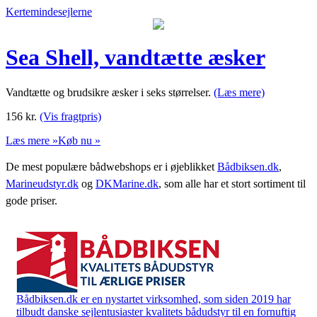
Kertemindesejlerne
Sea Shell, vandtætte æsker
Vandtætte og brudsikre æsker i seks størrelser.
(Læs mere)
156
kr.
(Vis fragtpris)
Læs mere »
Køb nu »
De mest populære bådwebshops er i øjeblikket
Bådbiksen.dk
,
Marineudstyr.dk
og
DKMarine.dk
, som alle har et stort sortiment til
gode priser.
Bådbiksen.dk er en nystartet virksomhed, som siden 2019 har
tilbudt danske sejlentusiaster kvalitets bådudstyr til en fornuftig