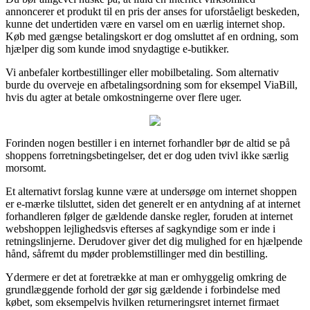
annoncerer et produkt til en pris der anses for uforståeligt beskeden,
kunne det undertiden være en varsel om en uærlig internet shop.
Køb med gængse betalingskort er dog omsluttet af en ordning, som
hjælper dig som kunde imod snydagtige e-butikker.
Vi anbefaler kortbestillinger eller mobilbetaling. Som alternativ
burde du overveje en afbetalingsordning som for eksempel ViaBill,
hvis du agter at betale omkostningerne over flere uger.
Forinden nogen bestiller i en internet forhandler bør de altid se på
shoppens forretningsbetingelser, det er dog uden tvivl ikke særlig
morsomt.
Et alternativt forslag kunne være at undersøge om internet shoppen
er e-mærke tilsluttet, siden det generelt er en antydning af at internet
forhandleren følger de gældende danske regler, foruden at internet
webshoppen lejlighedsvis efterses af sagkyndige som er inde i
retningslinjerne. Derudover giver det dig mulighed for en hjælpende
hånd, såfremt du møder problemstillinger med din bestilling.
Ydermere er det at foretrække at man er omhyggelig omkring de
grundlæggende forhold der gør sig gældende i forbindelse med
købet, som eksempelvis hvilken returneringsret internet firmaet