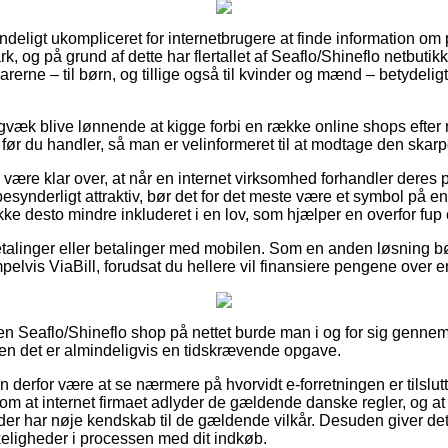
deligt ukompliceret for internetbrugere at finde information om pr
k, og på grund af dette har flertallet af Seaflo/Shineflo netbutikke
rerne – til børn, og tillige også til kvinder og mænd – betydeli
igvæk blive lønnende at kigge forbi en række online shops eft
r du handler, så man er velinformeret til at modtage den skarpe
ære klar over, at når en internet virksomhed forhandler deres pr
esynderligt attraktiv, bør det for det meste være et symbol på e
ke desto mindre inkluderet i en lov, som hjælper en overfor fup 
tbetalinger eller betalinger med mobilen. Som en anden løsning b
pelvis ViaBill, forudsat du hellere vil finansiere pengene over 
en Seaflo/Shineflo shop på nettet burde man i og for sig genne
men det er almindeligvis en tidskrævende opgave.
 derfor være at se nærmere på hvorvidt e-forretningen er tilslu
 om at internet firmaet adlyder de gældende danske regler, og at 
der har nøje kendskab til de gældende vilkår. Desuden giver det
eligheder i processen med dit indkøb.