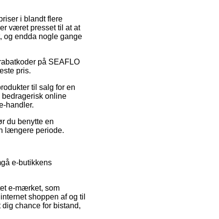
iser i blandt flere
r været presset til at at
gt, og endda nogle gange
er rabatkoder på SEAFLO
ste pris.
odukter til salg for en
n bedragerisk online
e-handler.
ør du benytte en
en længere periode.
mgå e-butikkens
ttet e-mærket, som
internet shoppen af og til
 dig chance for bistand,