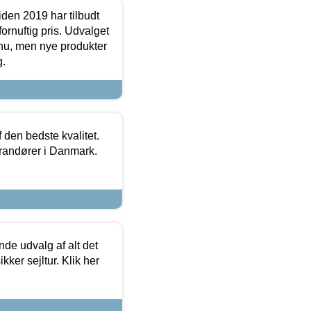
den 2019 har tilbudt
fornuftig pris. Udvalget
u, men nye produkter
g.
den bedste kvalitet.
erandører i Danmark.
de udvalg af alt det
kker sejltur. Klik her