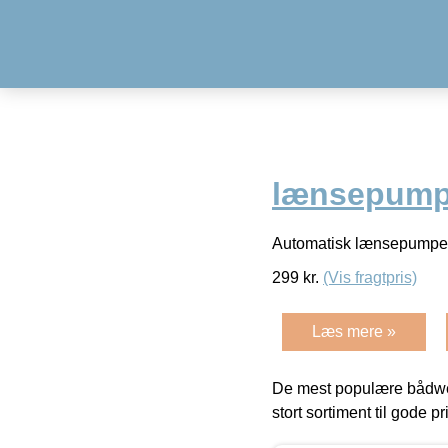
lænsepum
Automatisk lænsepumpe 
299
kr.
(Vis fragtpris)
Læs mere »
De mest populære bådwe
stort sortiment til gode pr