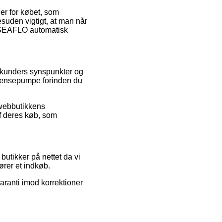
er for købet, som
esuden vigtigt, at man når
f SEAFLO automatisk
e kunders synspunkter og
 lænsepumpe forinden du
 webbutikkens
af deres køb, som
butikker på nettet da vi
ører et indkøb.
aranti imod korrektioner