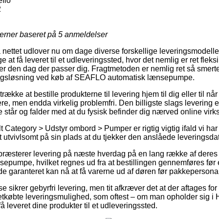
eflo
2
jerner baseret på
5
anmeldelser
 nettet udlover nu om dage diverse forskellige leveringsmodelle
at få leveret til et udleveringssted, hvor det nemlig er ret fleksi
er den dag der passer dig. Fragtmetoden er nemlig ret så smertef
ringsløsning ved køb af SEAFLO automatisk lænsepumpe.
kke at bestille produkterne til levering hjem til dig eller til nå
e, men endda virkelig problemfri. Den billigste slags levering er
e står og falder med at du fysisk befinder dig nærved online vir
 Category > Udstyr ombord > Pumper er rigtig vigtig ifald vi har
et utvivlsomt på sin plads at du tjekker den anslåede leveringsda
 præsterer levering på næste hverdag på en lang række af deres
umpe, hvilket regnes ud fra at bestillingen gennemføres før et
de garanteret kan nå at få varerne ud af døren før pakkepersonal
 sikrer gebyrfri levering, men tit afkræver det at der aftages for e
tkøbte leveringsmulighed, som oftest – om man opholder sig i 
få leveret dine produkter til et udleveringssted.