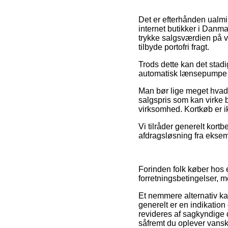
Det er efterhånden ualmin
internet butikker i Danmar
trykke salgsværdien på va
tilbyde portofri fragt.
Trods dette kan det stad
automatisk lænsepumpe fø
Man bør lige meget hvad v
salgspris som kan virke b
virksomhed. Kortkøb er ik
Vi tilråder generelt kor
afdragsløsning fra eksem
Forinden folk køber hos 
forretningsbetingelser, 
Et nemmere alternativ kan
generelt er en indikation
revideres af sagkyndige 
såfremt du oplever vansk