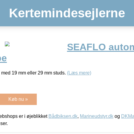
Kertemindesejlerne
SEAFLO autom
pe
med 19 mm eller 29 mm studs.
(Læs mere)
Køb nu »
bshops er i øjeblikket
Bådbiksen.dk
,
Marineudstyr.dk
og
DKMar
iser.