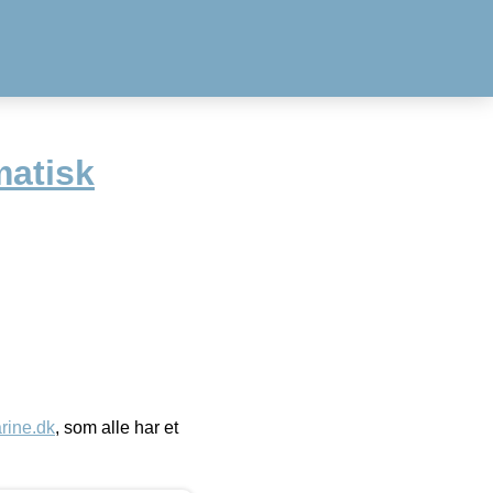
atisk
ine.dk
, som alle har et