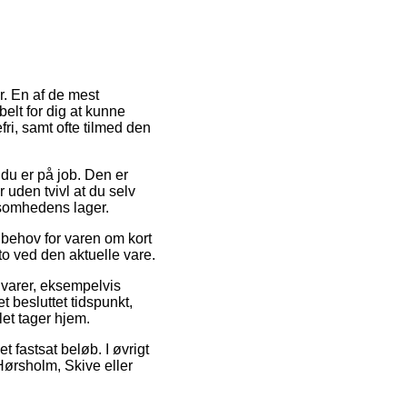
r. En af de mest
belt for dig at kunne
ri, samt ofte tilmed den
r du er på job. Den er
 uden tvivl at du selv
ksomhedens lager.
 behov for varen om kort
to ved den aktuelle vare.
 varer, eksempelvis
 besluttet tidspunkt,
et tager hjem.
t fastsat beløb. I øvrigt
Hørsholm, Skive eller