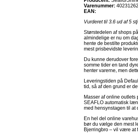
Producent:
Seaflo/Shin
Varenummer:
4023126
EAN:
Vurderet til
3.6
ud af 5 st
Størstedelen af shops på
almindelige er nu om dage 
hente de bestilte produkt
mest prisbevidste leve
Du kunne derudover foretræ
somme tider en tand dyrer
henter varerne, men dett
Leveringstiden på Default
tid, så af den grund er d
Masser af online outlets
SEAFLO automatisk lænsep
med hensynstagen til at 
En hel del online varehuse
bør du vælge den mest le
Bjerringbro – vil være at 