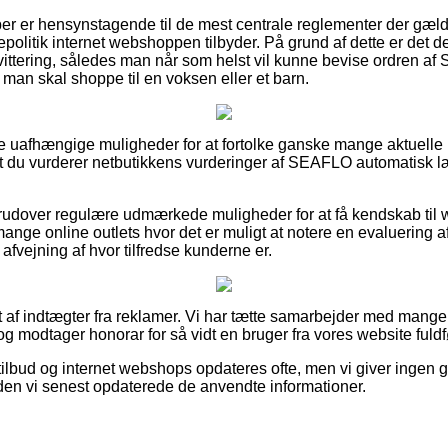
øber er hensynstagende til de mest centrale reglementer der gæld
politik internet webshoppen tilbyder. På grund af dette er det d
vittering, således man når som helst vil kunne bevise ordren a
an skal shoppe til en voksen eller et barn.
lere uafhængige muligheder for at fortolke ganske mange aktuell
, at du vurderer netbutikkens vurderinger af SEAFLO automatisk
rudover regulære udmærkede muligheder for at få kendskab til
mange online outlets hvor det er muligt at notere en evaluering 
 afvejning af hvor tilfredse kunderne er.
 af indtægter fra reklamer. Vi har tætte samarbejder med mange 
g modtager honorar for så vidt en bruger fra vores website fuldf
ilbud og internet webshops opdateres ofte, men vi giver ingen g
siden vi senest opdaterede de anvendte informationer.