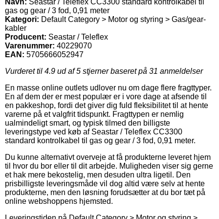
Navn:
Seastar / Teleflex CC3300 standard kontrolkabel til
gas og gear / 3 fod, 0,91 meter
Kategori:
Default Category > Motor og styring > Gas/gear-
kabler
Producent:
Seastar / Teleflex
Varenummer:
40229070
EAN:
5705666052947
Vurderet til
4.9
ud af 5 stjerner baseret på
31
anmeldelser
En masse online outlets udlover nu om dage flere fragttyper.
En af dem der er mest populær er i vore dage at afsende til
en pakkeshop, fordi det giver dig fuld fleksibilitet til at hente
varerne på et valgfrit tidspunkt. Fragttypen er nemlig
ualmindeligt smart, og typisk tilmed den billigste
leveringstype ved køb af Seastar / Teleflex CC3300
standard kontrolkabel til gas og gear / 3 fod, 0,91 meter.
Du kunne alternativt overveje at få produkterne leveret hjem
til hvor du bor eller til dit arbejde. Muligheden viser sig gerne
et hak mere bekostelig, men desuden ultra ligetil. Den
prisbilligste leveringsmåde vil dog altid være selv at hente
produkterne, men den løsning forudsætter at du bor tæt på
online webshoppens hjemsted.
Leveringstiden på Default Category > Motor og styring >