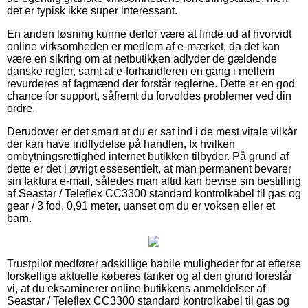
det er typisk ikke super interessant.
En anden løsning kunne derfor være at finde ud af hvorvidt
online virksomheden er medlem af e-mærket, da det kan
være en sikring om at netbutikken adlyder de gældende
danske regler, samt at e-forhandleren en gang i mellem
revurderes af fagmænd der forstår reglerne. Dette er en god
chance for support, såfremt du forvoldes problemer ved din
ordre.
Derudover er det smart at du er sat ind i de mest vitale vilkår
der kan have indflydelse på handlen, fx hvilken
ombytningsrettighed internet butikken tilbyder. På grund af
dette er det i øvrigt essesentielt, at man permanent bevarer
sin faktura e-mail, således man altid kan bevise sin bestilling
af Seastar / Teleflex CC3300 standard kontrolkabel til gas og
gear / 3 fod, 0,91 meter, uanset om du er voksen eller et
barn.
Trustpilot medfører adskillige habile muligheder for at efterse
forskellige aktuelle køberes tanker og af den grund foreslår
vi, at du eksaminerer online butikkens anmeldelser af
Seastar / Teleflex CC3300 standard kontrolkabel til gas og