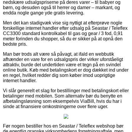
nedskære udsalgspriserne på deres varer – til babyer og
børn, og desuden også til herrer og damer – markant, og
endda nogle gange yde gratis levering.
Men det kan stadigvæk vise sig nyttigt at efterprøve nogle
forskellige internet handler efter udsalg på Seastar / Teleflex
CC3300 standard kontrolkabel til gas og gear / 3 fod, 0,91
meter forinden du shopper, så du er sikker på at opnå den
bedste pris.
Man bør trods alt være så påvagt, at ifald en webbutik
afhænder en vare for en udsalgspris der virker uforståeligt
attraktiv, burde det undertiden være et tegn på en svindel
online butik. Køb med betalingskort er dog dækket ind under
en regel, hvilket redder dig som køber imod uoprigtige
internet handler.
Vi slår generelt et slag for bestillinger med betalingskort eller
betalinger med mobilen. Som alternativ bør du benytte en
afbetalingsløsning som eksempelvis ViaBill, hvis du har i
sinde at finansiere omkostningerne over flere uger.
Før nogen bestiller hos en Seastar / Teleflex webshop bør
de egentlig granske virksomhedens forretningsaftale, men