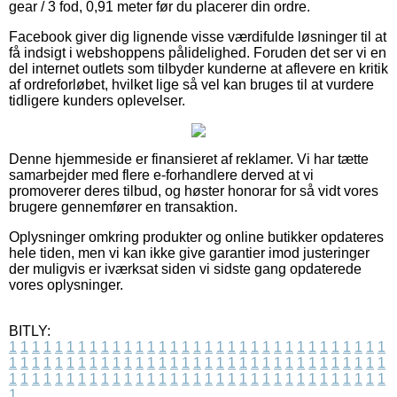
gear / 3 fod, 0,91 meter før du placerer din ordre.
Facebook giver dig lignende visse værdifulde løsninger til at
få indsigt i webshoppens pålidelighed. Foruden det ser vi en
del internet outlets som tilbyder kunderne at aflevere en kritik
af ordreforløbet, hvilket lige så vel kan bruges til at vurdere
tidligere kunders oplevelser.
Denne hjemmeside er finansieret af reklamer. Vi har tætte
samarbejder med flere e-forhandlere derved at vi
promoverer deres tilbud, og høster honorar for så vidt vores
brugere gennemfører en transaktion.
Oplysninger omkring produkter og online butikker opdateres
hele tiden, men vi kan ikke give garantier imod justeringer
der muligvis er iværksat siden vi sidste gang opdaterede
vores oplysninger.
BITLY:
1
1
1
1
1
1
1
1
1
1
1
1
1
1
1
1
1
1
1
1
1
1
1
1
1
1
1
1
1
1
1
1
1
1
1
1
1
1
1
1
1
1
1
1
1
1
1
1
1
1
1
1
1
1
1
1
1
1
1
1
1
1
1
1
1
1
1
1
1
1
1
1
1
1
1
1
1
1
1
1
1
1
1
1
1
1
1
1
1
1
1
1
1
1
1
1
1
1
1
1