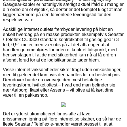
Gas/gear-kabler er naturligvis særligt aktuel ifald du mangler
din ordre om et øjeblik, så derfor er det komplet klogt at man
kigger nærmere på den forventede leveringstid for den
respektive vare.
Adskillige internet outlets frembyder levering på blot en
enkelt hverdag på en masse produkter, eksempelvis Seastar
/ Teleflex CC3300 standard kontrolkabel til gas og gear / 3
fod, 0,91 meter, men vær obs på at det afhænger af at
handlen gemmenføres forinden et konkret tidspunkt, med
hensynstagen til at de med sikkerhed kan nå at få ordren
afsendt forud for at de logistikansatte tager hjem.
Visse internet virksomheder sikrer fragt uden omkostninger,
men tit gælder det kun hvis der handles for en bestemt pris.
Derudover burde du overveje den mest betalelige
leveringsform, hvilket oftest – hvad end man befinder sig
nær Aalborg, Ikast eller Assens – vil blive at få kørt dine
varer til en pakkeshop.
Det er yderst ukompliceret for os alle at lave
prissammenligning på flere internet selskaber, og så har de
fleste Seastar / Teleflex e-handler været presset til at at