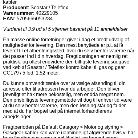
kabler
Producent:
Seastar / Teleflex
Varenummer:
40229105
EAN:
5705666053234
Vurderet til
3.9
ud af 5 stjerner baseret på
11
anmeldelser
En masse online forretninger giver i dag et bredt udvalg af
muligheder for levering. Den mest benyttede er p.t. at få
leveret til et afhentningssted, hvor du selv henter varerne når
det passer ind i din hverdag. Fragtløsningen er nemlig ret
praktisk, og oftest endvidere den billigste leveringsudgave
ved køb af Seastar / Teleflex kontrolkabel til gas og gear
CC179 / 5 fod, 1,52 meter.
Du kunne omvendt tænke over at vælge afsending til din
adresse eller til adressen hvor du arbejder. Den bliver
jævnligt et hak mere bekostelig, men endda meget nem.
Den prisbilligste leveringsmetode vil dog til enhver tid være
at du selv henter varerne, men den løsning står og falder
med at du har bopæl tæt på internet forhandlerens
arbejdslager.
Fragtperioden på Default Category > Motor og styring >
Gas/gear-kabler kan være ualmindeligt afgørende hvis vi har