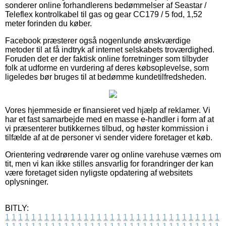
sonderer online forhandlerens bedømmelser af Seastar /
Teleflex kontrolkabel til gas og gear CC179 / 5 fod, 1,52
meter forinden du køber.
Facebook præsterer også nogenlunde ønskværdige
metoder til at få indtryk af internet selskabets troværdighed.
Foruden det er der faktisk online forretninger som tilbyder
folk at udforme en vurdering af deres købsoplevelse, som
ligeledes bør bruges til at bedømme kundetilfredsheden.
Vores hjemmeside er finansieret ved hjælp af reklamer. Vi
har et fast samarbejde med en masse e-handler i form af at
vi præsenterer butikkernes tilbud, og høster kommission i
tilfælde af at de personer vi sender videre foretager et køb.
Orientering vedrørende varer og online varehuse værnes om
tit, men vi kan ikke stilles ansvarlig for forandringer der kan
være foretaget siden nyligste opdatering af websitets
oplysninger.
BITLY:
1
1
1
1
1
1
1
1
1
1
1
1
1
1
1
1
1
1
1
1
1
1
1
1
1
1
1
1
1
1
1
1
1