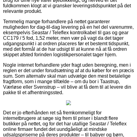
brug for dine nye varer øjeblikkeligt, og herved er det
fuldkommen klogt at vi gransker leveringstidspunktet på det
relevante produkt.
Temmelig mange forhandlere på nettet garanterer
muligheden for dag-til-dag levering på en hel del varenumre,
eksempelvis Seastar / Teleflex kontrolkabel til gas og gear
CC179 / 5 fod, 1,52 meter, men vær på vagt da det tager
udgangspunkt i at ordren placeres før et bestemt tidspunkt,
med det formål at de har udsigt til at kunne nå at få ordren
skippet afsted forinden logistikpersonalet tager hjem.
Nogle internet forhandlere yder fragt uden beregning, men i
reglen er det under forudsætning af at du køber for en præcis
sum. Som alternativ skal man udvælge den mest betalelige
fragtform, som i mange tilfælde – om du bor i Taastrup,
Værløse eller Svenstrup – vil blive at få dem til at levere din
pakke til et afhentningssted.
Det er jo efterhånden ret så fremkommeligt for
internetbrugere at søge sig frem til priser i blandt flere
butikker på nettet, og for det har utallige Seastar / Teleflex
online firmaer fundet det uundgåeligt at mindske
udsalgspriserne på deres produkter – til babyer og børn,