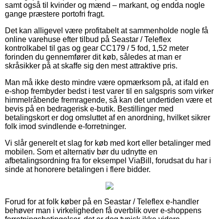
samt også til kvinder og mænd – markant, og endda nogle
gange præstere portofri fragt.
Det kan alligevel være profitabelt at sammenholde nogle få
online varehuse efter tilbud på Seastar / Teleflex
kontrolkabel til gas og gear CC179 / 5 fod, 1,52 meter
forinden du gennemfører dit køb, således at man er
skråsikker på at skaffe sig den mest attraktive pris.
Man må ikke desto mindre være opmærksom på, at ifald en
e-shop frembyder bedst i test varer til en salgspris som virker
himmelråbende fremragende, så kan det undertiden være et
bevis på en bedragerisk e-butik. Bestillinger med
betalingskort er dog omsluttet af en anordning, hvilket sikrer
folk imod svindlende e-forretninger.
Vi slår generelt et slag for køb med kort eller betalinger med
mobilen. Som et alternativ bør du udnytte en
afbetalingsordning fra for eksempel ViaBill, forudsat du har i
sinde at honorere betalingen i flere bidder.
Forud for at folk køber på en Seastar / Teleflex e-handler
behøver man i virkeligheden få overblik over e-shoppens