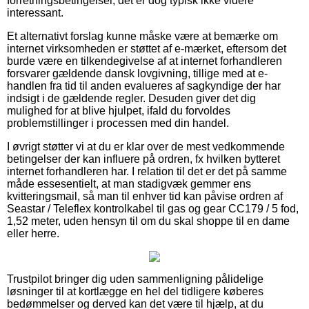
forretningsbetingelser, det er dog typisk ikke videre
interessant.
Et alternativt forslag kunne måske være at bemærke om
internet virksomheden er støttet af e-mærket, eftersom det
burde være en tilkendegivelse af at internet forhandleren
forsvarer gældende dansk lovgivning, tillige med at e-
handlen fra tid til anden evalueres af sagkyndige der har
indsigt i de gældende regler. Desuden giver det dig
mulighed for at blive hjulpet, ifald du forvoldes
problemstillinger i processen med din handel.
I øvrigt støtter vi at du er klar over de mest vedkommende
betingelser der kan influere på ordren, fx hvilken bytteret
internet forhandleren har. I relation til det er det på samme
måde essesentielt, at man stadigvæk gemmer ens
kvitteringsmail, så man til enhver tid kan påvise ordren af
Seastar / Teleflex kontrolkabel til gas og gear CC179 / 5 fod,
1,52 meter, uden hensyn til om du skal shoppe til en dame
eller herre.
Trustpilot bringer dig uden sammenligning pålidelige
løsninger til at kortlægge en hel del tidligere køberes
bedømmelser og derved kan det være til hjælp, at du