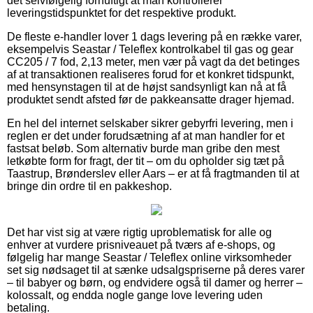
det selvfølgelig fornuftigt at man kontrollerer
leveringstidspunktet for det respektive produkt.
De fleste e-handler lover 1 dags levering på en række varer,
eksempelvis Seastar / Teleflex kontrolkabel til gas og gear
CC205 / 7 fod, 2,13 meter, men vær på vagt da det betinges
af at transaktionen realiseres forud for et konkret tidspunkt,
med hensynstagen til at de højst sandsynligt kan nå at få
produktet sendt afsted før de pakkeansatte drager hjemad.
En hel del internet selskaber sikrer gebyrfri levering, men i
reglen er det under forudsætning af at man handler for et
fastsat beløb. Som alternativ burde man gribe den mest
letkøbte form for fragt, der tit – om du opholder sig tæt på
Taastrup, Brønderslev eller Aars – er at få fragtmanden til at
bringe din ordre til en pakkeshop.
Det har vist sig at være rigtig uproblematisk for alle og
enhver at vurdere prisniveauet på tværs af e-shops, og
følgelig har mange Seastar / Teleflex online virksomheder
set sig nødsaget til at sænke udsalgspriserne på deres varer
– til babyer og børn, og endvidere også til damer og herrer –
kolossalt, og endda nogle gange love levering uden
betaling.