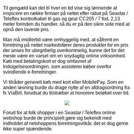
Til gengæld kan det til hver en tid vise sig lønnende at
inspicere en række firmaer på nettet efter rabat på Seastar /
Teleflex kontrolkabel til gas og gear CC205 / 7 fod, 2,13
meter forinden du handler, så du er på den sikre side med at
opnå den laveste pris.
Man må imidlertid være omhyggelig med, at såfremt en
forretning på nettet markedsfører deres produkter for en pris
der anses for ubegribelig overkommelig, kunne det for det
meste være en varsel om en snydagtig online virksomhed.
Køb med betalingskort er dog omfavnet af
Indsigelsesordningen, som assisterer køber overfor
svindlende e-forretninger.
Vi tilråder generelt køb med kort eller MobilePay. Som en
anden løsning burde du drage nytte af en afdragsordning fra
fx ViaBill, forudsat du tilstræber at honorere beløbet over tid.
Forud for at folk shopper i en Seastar / Teleflex online
webshop burde de principielt gøre sig bekendt med
indholdet af netshoppens forretningsvilkår, det er dog gerne
ikke super spændende.