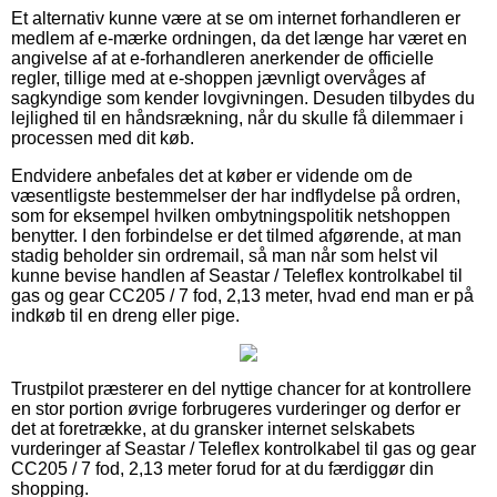
Et alternativ kunne være at se om internet forhandleren er
medlem af e-mærke ordningen, da det længe har været en
angivelse af at e-forhandleren anerkender de officielle
regler, tillige med at e-shoppen jævnligt overvåges af
sagkyndige som kender lovgivningen. Desuden tilbydes du
lejlighed til en håndsrækning, når du skulle få dilemmaer i
processen med dit køb.
Endvidere anbefales det at køber er vidende om de
væsentligste bestemmelser der har indflydelse på ordren,
som for eksempel hvilken ombytningspolitik netshoppen
benytter. I den forbindelse er det tilmed afgørende, at man
stadig beholder sin ordremail, så man når som helst vil
kunne bevise handlen af Seastar / Teleflex kontrolkabel til
gas og gear CC205 / 7 fod, 2,13 meter, hvad end man er på
indkøb til en dreng eller pige.
Trustpilot præsterer en del nyttige chancer for at kontrollere
en stor portion øvrige forbrugeres vurderinger og derfor er
det at foretrække, at du gransker internet selskabets
vurderinger af Seastar / Teleflex kontrolkabel til gas og gear
CC205 / 7 fod, 2,13 meter forud for at du færdiggør din
shopping.