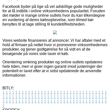
Facebook byder på lige så vel adskillige gode muligheder
for at få indblik i online virksomhedens popularitet. Foruden
det møder vi mange online outlets hvor du kan tilkendegive
en vurdering af deres købsoplevelse, som tilmed bør
benyttes til at tage stilling til kundetilfredsheden.
Vores website finansieres af annoncer. Vi har aftaler med et
hold af firmaer på nettet hvor vi promoverer virksomhedernes
produkter, og tjener godtgørelse for så vidt en af de
besøgende på vores side laver et køb.
Orientering omkring produkter og online outlets opdateres
hele tiden, men vi giver ingen garanti imod justeringer der
potentielt er lavet efter at vi sidst opdaterede de anvendte
informationer.
BITLY:
1
1
1
1
1
1
1
1
1
1
1
1
1
1
1
1
1
1
1
1
1
1
1
1
1
1
1
1
1
1
1
1
1
1
1
1
1
1
1
1
1
1
1
1
1
1
1
1
1
1
1
1
1
1
1
1
1
1
1
1
1
1
1
1
1
1
1
1
1
1
1
1
1
1
1
1
1
1
1
1
1
1
1
1
1
1
1
1
1
1
1
1
1
1
1
1
1
1
1
1