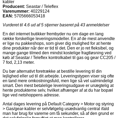
kabler
Producent:
Seastar / Teleflex
Varenummer:
40229124
EAN:
5705666053418
Vurderet til
4.6
ud af 5 stjerner baseret på
43
anmeldelser
En del internet butikker frembyder nu om dage en lang
række forskellige leveringsmodeller. En af de mest anvendte
er lige nu pakkeshops, som giver dig mulighed for at hente
dine produkter når der er tid til det. Den er jo ret fleksibel, og
mange gange tilmed den mindst kostelige fragtløsning ved
køb af Seastar / Teleflex kontrolkabel til gas og gear CC205 /
7 fod, 2,13 meter.
Du bør alternativt foretrække at bestille levering til din
lejlighed eller ud til dit arbejde. Leveringstypen viser sig ofte
en tand mere omkostningsfuld, men lige så vel ualmindeligt
smart. Den mest betalelige leveringsudgave er unægtelig at
hente produkterne selv, hvilket afhænger af at du har bopæl
lige ved netshoppens adresse.
Antal dages levering på Default Category > Motor og styring
> Gas/gear-kabler er selvfølgelig usædvanlig central ifald
man har brug for varerne om få sekunder, så af den grund er