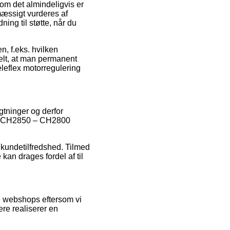
som det almindeligvis er
mæssigt vurderes af
ng til støtte, når du
en, f.eks. hvilken
elt, at man permanent
eleflex motorregulering
gtninger og derfor
ring CH2850 – CH2800
 kundetilfredshed. Tilmed
kan drages fordel af til
e webshops eftersom vi
re realiserer en