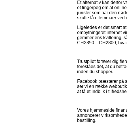
Et alternativ kan derfor 
et fingerpeg om at onlin
jurister som har den nød
skulle få dilemmaer ved d
Ligeledes er det smart at 
ombytningsret internet 
gemmer ens kvittering, så
CH2850 – CH2800, hvad e
Trustpilot forærer dig fl
foreslåes det, at du bet
inden du shopper.
Facebook præsterer på sa
ser vi en række webbutikk
at få et indblik i tilfred
Vores hjemmeside finans
annoncerer virksomhedern
bestilling.