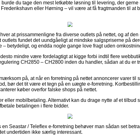
 burde du tage den mest letkøbte løsning til levering, der gerne
Frederikshavn eller Hørning – vil være at få fragtmanden til at br
nhver at prissammenligne fra diverse outlets på nettet, og af den g
et outlets fundet det uundgåeligt at mindske salgspriserne på der
e – betydeligt, og endda nogle gange love fragt uden omkostnin
esto mindre være fordelagtigt at kigge forbi indtil flere webbutik
regulering CH2850 – CH2800 inden du handler, sådan at du er t
ærksom på, at når en forretning på nettet annoncerer varer til s
, bør det tit være et tegn på en uægte e-forretning. Kortbestillin
ranterer køber overfor falske shops på nettet.
er eller mobilbetaling. Alternativt kan du drage nytte af et tilbu
fbetale betalingen i flere bidder.
s en Seastar / Teleflex e-forretning behøver man sådan set bet
det undertiden ikke særlig interessant.