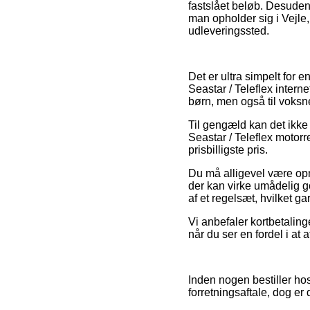
fastslået beløb. Desuden
man opholder sig i Vejle, 
udleveringssted.
Det er ultra simpelt for e
Seastar / Teleflex intern
børn, men også til voksn
Til gengæld kan det ikke d
Seastar / Teleflex motor
prisbilligste pris.
Du må alligevel være opm
der kan virke umådelig god
af et regelsæt, hvilket ga
Vi anbefaler kortbetaling
når du ser en fordel i at a
Inden nogen bestiller ho
forretningsaftale, dog er 