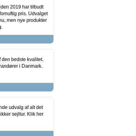
den 2019 har tilbudt
fornuftig pris. Udvalget
u, men nye produkter
g.
den bedste kvalitet.
erandører i Danmark.
de udvalg af alt det
kker sejltur. Klik her