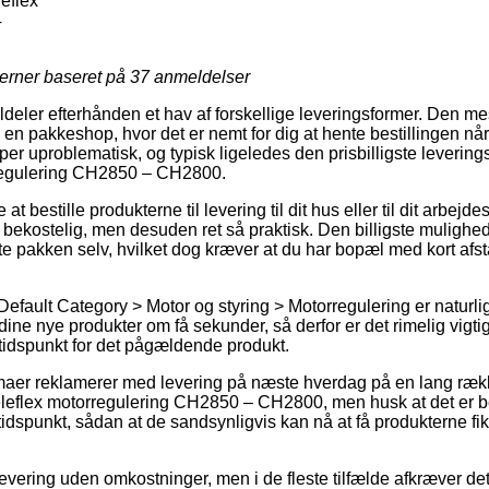
leflex
4
jerner baseret på
37
anmeldelser
ldeler efterhånden et hav af forskellige leveringsformer. Den m
il en pakkeshop, hvor det er nemt for dig at hente bestillingen nå
er uproblematisk, og typisk ligeledes den prisbilligste leverin
rregulering CH2850 – CH2800.
 bestille produkterne til levering til dit hus eller til dit arbej
bekostelig, men desuden ret så praktisk. Den billigste mulighed 
e pakken selv, hvilket dog kræver at du har bopæl med kort afsta
efault Category > Motor og styring > Motorregulering er naturli
ine nye produkter om få sekunder, så derfor er det rimelig vigti
tidspunkt for det pågældende produkt.
maer reklamerer med levering på næste hverdag på en lang rækk
leflex motorregulering CH2850 – CH2800, men husk at det er beti
t tidspunkt, sådan at de sandsynligvis kan nå at få produkterne fi
evering uden omkostninger, men i de fleste tilfælde afkræver det a