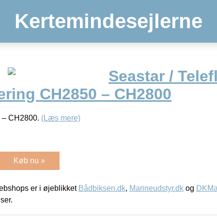
Kertemindesejlerne
Seastar / Telef
ering CH2850 – CH2800
0 – CH2800.
(Læs mere)
Køb nu »
bshops er i øjeblikket
Bådbiksen.dk
,
Marineudstyr.dk
og
DKMar
iser.