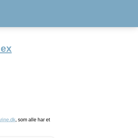
lex
ine.dk
, som alle har et