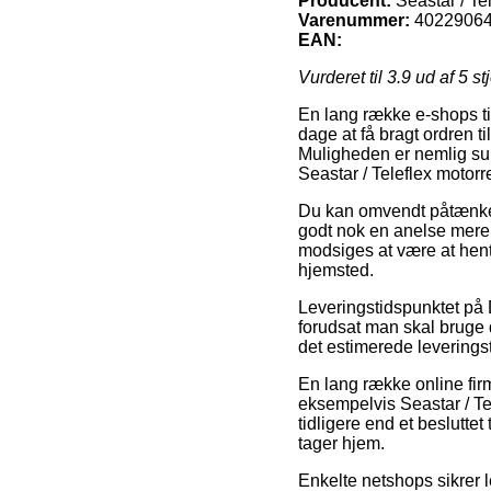
Producent:
Seastar / Te
Varenummer:
4022906
EAN:
Vurderet til
3.9
ud af 5 st
En lang række e-shops ti
dage at få bragt ordren t
Muligheden er nemlig sup
Seastar / Teleflex moto
Du kan omvendt påtænke at
godt nok en anelse mere 
modsiges at være at hent
hjemsted.
Leveringstidspunktet på D
forudsat man skal bruge d
det estimerede leverings
En lang række online fir
eksempelvis Seastar / Te
tidligere end et beslutte
tager hjem.
Enkelte netshops sikrer l