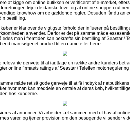
være at kigge om online butikken er verificeret af e-mærket, efter
e forretningen føjer de danske love, og at online shoppen rutine
vendige knowhow om de gældende regler. Desuden får du anledni
in bestilling.
køber er klar over de vigtigste forhold der influerer på bestilling
virksomheden anvender. Derfor er det på samme måde essesenti
ledes man i fremtiden kan bekræfte sin bestilling af Seastar / T
nd man søger et produkt til en dame eller herre.
ere relevante genveje til at iagttage en række andre kunders betra
ragter online firmaets ratings af Seastar / Teleflex motorregule
mme måde ret så gode genveje til at få indtryk af netbutikkens
er hvor man kan meddele en omtale af deres køb, hvilket tillige 
sheden hos kunderne.
ieres af annoncer. Vi arbejder tæt sammen med et hav af onlin
es varer, og tjener provision om den besøgende vi sender vide