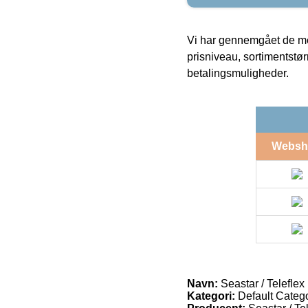
Vi har gennemgået de mes
prisniveau, sortimentstø
betalingsmuligheder.
Websh
Navn:
Seastar / Telefle
Kategori:
Default Catego