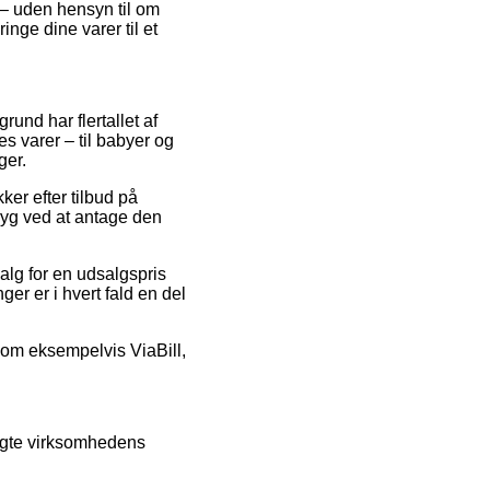
 – uden hensyn til om
inge dine varer til et
rund har flertallet af
es varer – til babyer og
ger.
ker efter tilbud på
ryg ved at antage den
alg for en udsalgspris
ger er i hvert fald en del
d som eksempelvis ViaBill,
ragte virksomhedens