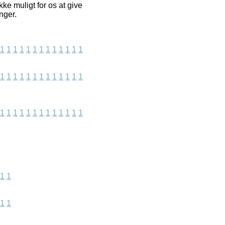
ke muligt for os at give
nger.
1
1
1
1
1
1
1
1
1
1
1
1
1
1
1
1
1
1
1
1
1
1
1
1
1
1
1
1
1
1
1
1
1
1
1
1
1
1
1
1
1
1
1