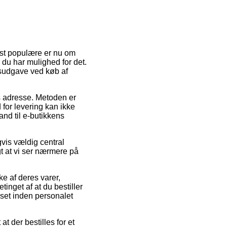
est populære er nu om
r du har mulighed for det.
gsudgave ved køb af
des adresse. Metoden er
for levering kan ikke
nd til e-butikkens
gvis vældig central
gt at vi ser nærmere på
e af deres varer,
nget af at du bestiller
kset inden personalet
t der bestilles for et