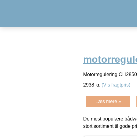
motorregul
Motorregulering CH285
2938
kr.
(Vis fragtpris)
Læs mere »
De mest populære bådwe
stort sortiment til gode pr