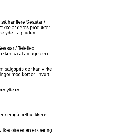
tså har flere Seastar /
 række af deres produkter
ge yde fragt uden
Seastar / Teleflex
sikker på at antage den
en salgspris der kan virke
nger med kort er i hvert
 benytte en
t gennemgå netbutikkens
lket ofte er en erklæring