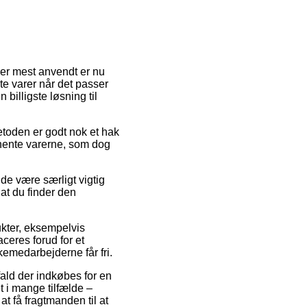
 er mest anvendt er nu
bte varer når det passer
billigste løsning til
metoden er godt nok et hak
 hente varerne, som dog
de være særligt vigtig
 at du finder den
ukter, eksempelvis
ceres forud for et
kemedarbejderne får fri.
ald der indkøbes for en
t i mange tilfælde –
t få fragtmanden til at