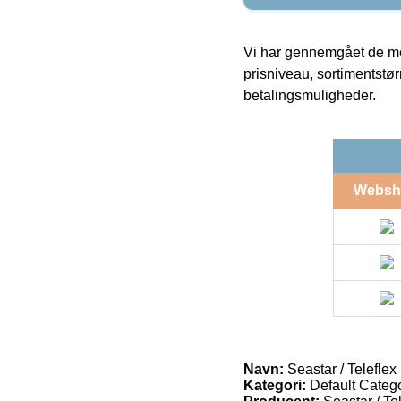
Vi har gennemgået de mes
prisniveau, sortimentstø
betalingsmuligheder.
Websh
Navn:
Seastar / Telefle
Kategori:
Default Catego