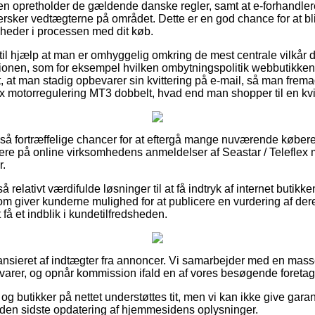
ren opretholder de gældende danske regler, samt at e-forhandl
ehersker vedtægterne på området. Dette er en god chance for at bli
gheder i processen med dit køb.
l hjælp at man er omhyggelig omkring de mest centrale vilkår der
onen, som for eksempel hvilken ombytningspolitik webbutikken har
 at man stadig opbevarer sin kvittering på e-mail, så man frema
lex motorregulering MT3 dobbelt, hvad end man shopper til en kv
t så fortræffelige chancer for at eftergå mange nuværende købere
rmere på online virksomhedens anmeldelser af Seastar / Teleflex
r.
 relativt værdifulde løsninger til at få indtryk af internet butikke
som giver kunderne mulighed for at publicere en vurdering af der
 få et indblik i kundetilfredsheden.
nsieret af indtægter fra annoncer. Vi samarbejder med en masse 
 varer, og opnår kommission ifald en af vores besøgende foretag
g butikker på nettet understøttes tit, men vi kan ikke give gara
iden sidste opdatering af hjemmesidens oplysninger.