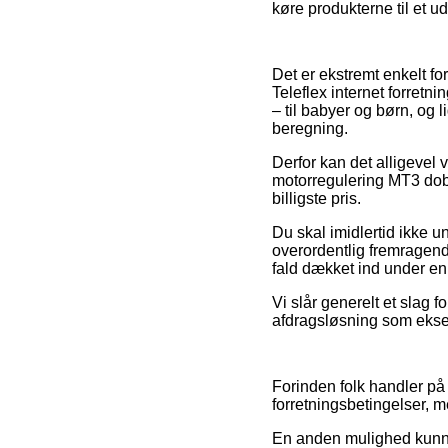
køre produkterne til et u
Det er ekstremt enkelt for
Teleflex internet forretn
– til babyer og børn, og
beregning.
Derfor kan det alligevel v
motorregulering MT3 dobb
billigste pris.
Du skal imidlertid ikke u
overordentlig fremragende
fald dækket ind under en 
Vi slår generelt et slag 
afdragsløsning som eksemp
Forinden folk handler på
forretningsbetingelser, 
En anden mulighed kunne 