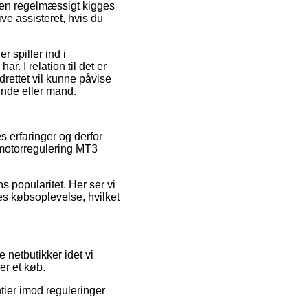
eren regelmæssigt kigges
ve assisteret, hvis du
 spiller ind i
. I relation til det er
drettet vil kunne påvise
inde eller mand.
s erfaringer og derfor
 motorregulering MT3
ns popularitet. Her ser vi
es købsoplevelse, hvilket
netbutikker idet vi
er et køb.
ntier imod reguleringer