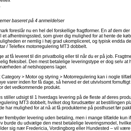
leflex
1
jerner baseret på
4
anmeldelser
rk foreslår nu en hel del forskellige fragtformer. En af dem der
til et afhentningssted, som giver dig mulighed for at hente de kø
uligheden er nemlig i høj grad ukompliceret, og typisk endda den 
tar / Teleflex motorregulering MT3 dobbelt.
t få leveret til din privatbolig eller til når du er på job. Fragt
elig fleksibel. Den mest betalelige leveringstype er dog selv at
i nærheden af netshoppens lager.
Category > Motor og styring > Motorregulering kan i nogle tilfæl
 nye varer inden for få dage, så herved er det utvivlsomt fornuftigt
 for det vedkommende produkt.
stiller udsigt til 1 hverdags levering på de fleste af deres prod
egulering MT3 dobbelt, hvilket dog forudsætter at bestillingen pla
t de har mulighed for at nå at få produkterne på posthuset før pak
r frembyder levering uden betaling, men i mange tilfælde kun if
tiv burde du udvælge den mest betalelige leveringsmodel, hvilke
r sig nær Fredericia, Vordingborg eller Hundested – vil være a