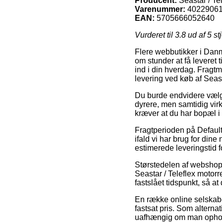
Producent:
Seastar / Te
Varenummer:
4022906
EAN:
5705666052640
Vurderet til
3.8
ud af 5 st
Flere webbutikker i Danma
om stunder at få leveret 
ind i din hverdag. Fragtm
levering ved køb af Seas
Du burde endvidere vælge a
dyrere, men samtidig virk
kræver at du har bopæl 
Fragtperioden på Default 
ifald vi har brug for dine
estimerede leveringstid
Størstedelen af webshops 
Seastar / Teleflex motorr
fastslået tidspunkt, så a
En række online selskabe
fastsat pris. Som alterna
uafhængig om man opholde