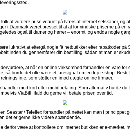
dleveringssted.
 folk at vurdere prisniveauet på tværs af internet selskaber, og al
inger i Danmark været presset til at at formindske priserne på en
 ligeledes også til damer og herrer – enormt, og endda nogle gan
ære lukrativt at eftergå nogle få netbutikker efter rabatkoder på 
elt inden du gennemfører din bestilling, sådan at man er skud
ndervurdere, at når en online virksomhed forhandler en vare for 
, så burde det ofte være et faresignal om en fup e-shop. Bestilli
retningslinje, som støtter en imod uægte online firmaer.
for handler med kort eller mobilbetaling. Som alternativ burde du
elvis ViaBill, ifald du gerne vil betale prisen over tid.
 en Seastar / Teleflex forhandler på nettet kan man i princippe
men det er gerne ikke videre spændende.
derfor være at kontrollere om internet butikken er e-mærket, hvi