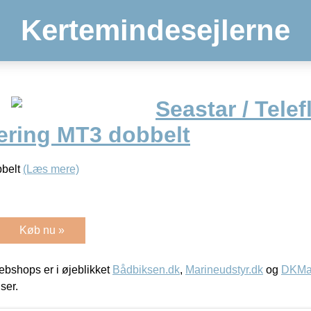
Kertemindesejlerne
Seastar / Telef
ering MT3 dobbelt
bbelt
(Læs mere)
Køb nu »
bshops er i øjeblikket
Bådbiksen.dk
,
Marineudstyr.dk
og
DKMar
iser.