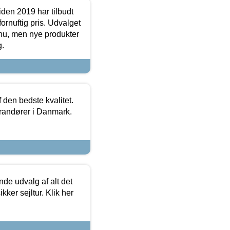
den 2019 har tilbudt
fornuftig pris. Udvalget
u, men nye produkter
g.
den bedste kvalitet.
erandører i Danmark.
de udvalg af alt det
kker sejltur. Klik her