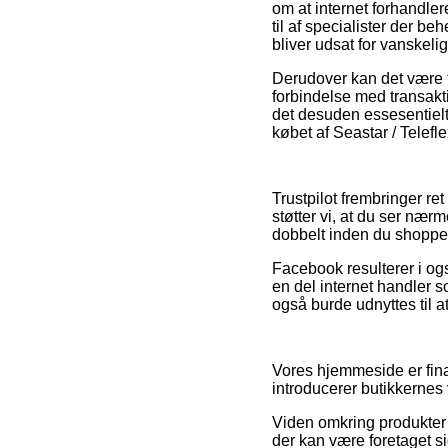
om at internet forhandle
til af specialister der b
bliver udsat for vanskeli
Derudover kan det være ti
forbindelse med transakti
det desuden essesentielt,
købet af Seastar / Telef
Trustpilot frembringer re
støtter vi, at du ser næ
dobbelt inden du shoppe
Facebook resulterer i også
en del internet handler 
også burde udnyttes til at
Vores hjemmeside er fina
introducerer butikkernes
Viden omkring produkter o
der kan være foretaget s