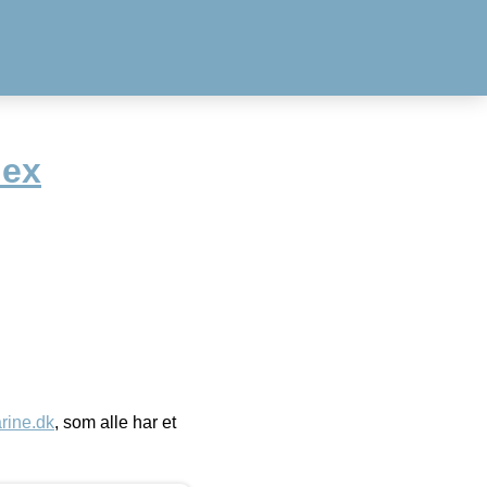
lex
ine.dk
, som alle har et