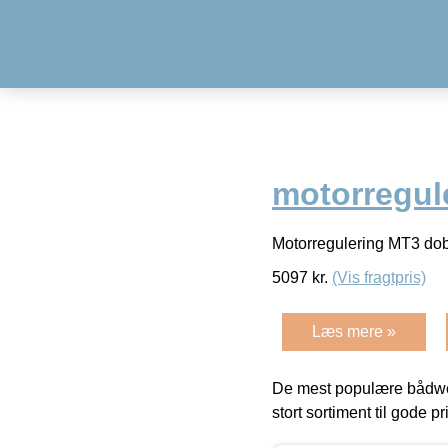
motorregul
Motorregulering MT3 do
5097
kr.
(Vis fragtpris)
Læs mere »
De mest populære bådwe
stort sortiment til gode pr