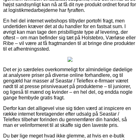
højst sandsynligt kan nå at få dit nye produkt ordnet forud for
at logistikmedarbejderne har fyraften.
En hel del internet webshops tilbyder portofri fragt, men
undertiden kræver det at du handler for en fastsat sum. I
øvrigt kan man tage den prisbilligste type af levering, der
oftest – om man befinder sig tæt på Holstebro, Værløse eller
Ribe – vil være at få fragtmanden til at bringe dine produkter
til et afhentningssted.
Det er jo særdeles overkommeligt for almindelige dødelige
at analysere priser på diverse online forhandlere, og til
gengæld har masser af Seastar / Teleflex e-firmaer været
nødt til at presse prisniveauet på produkterne – til juniorer,
og ligeså til mænd og kvinder – en hel del, og endda nogle
gange frembyde gratis fragt.
Derfor kan det alligevel vise sig tiden værd at inspicere en
række internet foretagender efter udsalg på Seastar /
Teleflex tilbehør forinden du gennemfører din handel, så
man er velinformeret til at skaffe sig den laveste pris.
Du bør lige meget hvad ikke glemme, at hvis en e-butik