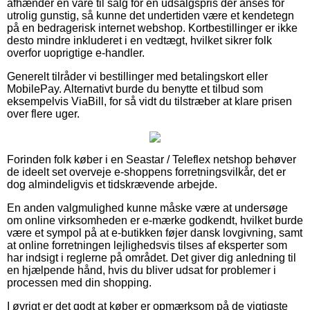
afhænder en vare til salg for en udsalgspris der anses for
utrolig gunstig, så kunne det undertiden være et kendetegn
på en bedragerisk internet webshop. Kortbestillinger er ikke
desto mindre inkluderet i en vedtægt, hvilket sikrer folk
overfor uoprigtige e-handler.
Generelt tilråder vi bestillinger med betalingskort eller
MobilePay. Alternativt burde du benytte et tilbud som
eksempelvis ViaBill, for så vidt du tilstræber at klare prisen
over flere uger.
Forinden folk køber i en Seastar / Teleflex netshop behøver
de ideelt set overveje e-shoppens forretningsvilkår, det er
dog almindeligvis et tidskrævende arbejde.
En anden valgmulighed kunne måske være at undersøge
om online virksomheden er e-mærke godkendt, hvilket burde
være et sympol på at e-butikken føjer dansk lovgivning, samt
at online forretningen lejlighedsvis tilses af eksperter som
har indsigt i reglerne på området. Det giver dig anledning til
en hjælpende hånd, hvis du bliver udsat for problemer i
processen med din shopping.
I øvrigt er det godt at køber er opmærksom på de vigtigste