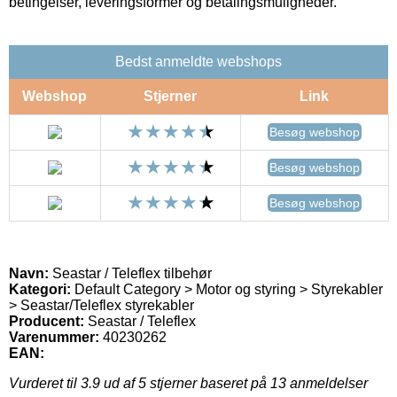
betingelser, leveringsformer og betalingsmuligheder.
Bedst anmeldte webshops
Webshop
Stjerner
Link
Besøg webshop
Besøg webshop
Besøg webshop
Navn:
Seastar / Teleflex tilbehør
Kategori:
Default Category > Motor og styring > Styrekabler
> Seastar/Teleflex styrekabler
Producent:
Seastar / Teleflex
Varenummer:
40230262
EAN:
Vurderet til
3.9
ud af 5 stjerner baseret på
13
anmeldelser