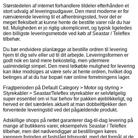
Størstedelen af internet forhandlere tildeler efterhånden et
stort udvalg af leveringsudgaver. Den mest moderne er for
nærværende levering til et afhentningssted, hvor det er
meget fleksibelt at kunne hente de bestilte varer når du har
tid. Muligheden er jo rigtig ukompliceret, og typisk ligeledes
den billigste leveringsmetode ved køb af Seastar / Teleflex
tilbehør.
Du bør endvidere planlægge at bestille ordren til levering
hjem til dig selv eller ud til dit arbejde. Leveringsformen er
godt nok en tand mere bekostelig, men ydermere
ualmindeligt simpel. Den mest letkøbte mulighed for levering
kan ikke modsiges at være selv at hente ordren, hvilket dog
betinges af at du har bopæl nær online forretningens lager.
Fragtperioden på Default Category > Motor og styring >
Styrekabler > Seastar/Teleflex styrekabler er selvfølgelig
super essentiel om vi har behov for pakken øjeblikkeligt, og
herved er det særdeles aktuelt at man dobbelttjekker den
forventede leveringstid ved det pågældende produkt.
Adskillige shops på nettet garanterer dag-til-dag levering på
mange af butikkens varer, eksempelvis Seastar / Teleflex
tilbehør, men det nødvendiggør at bestillingen køres
igennem forinden et fastslået tidspunkt, med det formål at de