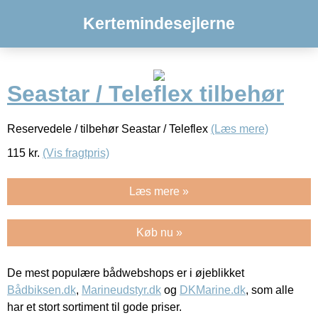
Kertemindesejlerne
Seastar / Teleflex tilbehør
Reservedele / tilbehør Seastar / Teleflex
(Læs mere)
115
kr.
(Vis fragtpris)
Læs mere »
Køb nu »
De mest populære bådwebshops er i øjeblikket
Bådbiksen.dk
,
Marineudstyr.dk
og
DKMarine.dk
, som alle
har et stort sortiment til gode priser.