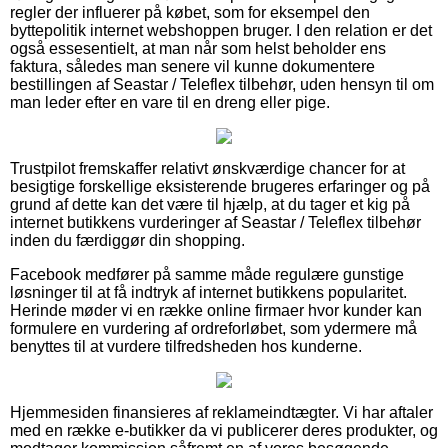
regler der influerer på købet, som for eksempel den
byttepolitik internet webshoppen bruger. I den relation er det
også essesentielt, at man når som helst beholder ens
faktura, således man senere vil kunne dokumentere
bestillingen af Seastar / Teleflex tilbehør, uden hensyn til om
man leder efter en vare til en dreng eller pige.
Trustpilot fremskaffer relativt ønskværdige chancer for at
besigtige forskellige eksisterende brugeres erfaringer og på
grund af dette kan det være til hjælp, at du tager et kig på
internet butikkens vurderinger af Seastar / Teleflex tilbehør
inden du færdiggør din shopping.
Facebook medfører på samme måde regulære gunstige
løsninger til at få indtryk af internet butikkens popularitet.
Herinde møder vi en række online firmaer hvor kunder kan
formulere en vurdering af ordreforløbet, som ydermere må
benyttes til at vurdere tilfredsheden hos kunderne.
Hjemmesiden finansieres af reklameindtægter. Vi har aftaler
med en række e-butikker da vi publicerer deres produkter, og