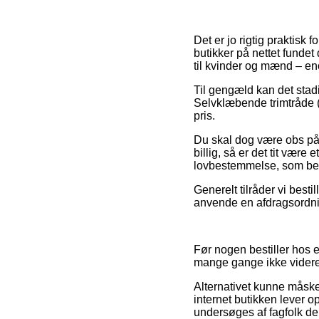
Det er jo rigtig praktisk
butikker på nettet fundet
til kvinder og mænd – en
Til gengæld kan det stad
Selvklæbende trimtråde (t
pris.
Du skal dog være obs på, a
billig, så er det tit være
lovbestemmelse, som bes
Generelt tilråder vi bes
anvende en afdragsordni
Før nogen bestiller hos 
mange gange ikke videre
Alternativet kunne måske
internet butikken lever o
undersøges af fagfolk de