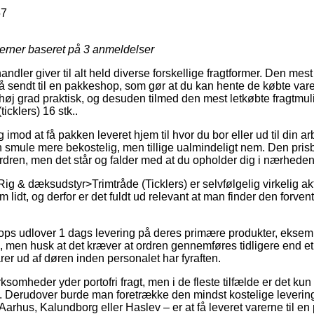
57
jerner baseret på
3
anmeldelser
handler giver til alt held diverse forskellige fragtformer. Den mes
å sendt til en pakkeshop, som gør at du kan hente de købte vare
i høj grad praktisk, og desuden tilmed den mest letkøbte fragtmu
icklers) 16 stk..
og imod at få pakken leveret hjem til hvor du bor eller ud til din
n smule mere bekostelig, men tillige ualmindeligt nem. Den prisb
 ordren, men det står og falder med at du opholder dig i nærhed
ig & dæksudstyr>Trimtråde (Ticklers) er selvfølgelig virkelig akt
m lidt, og derfor er det fuldt ud relevant at man finder den forve
s udlover 1 dags levering på deres primære produkter, ekse
tk., men husk at det kræver at ordren gennemføres tidligere end et 
rer ud af døren inden personalet har fyraften.
rksomheder yder portofri fragt, men i de fleste tilfælde er det 
s. Derudover burde man foretrække den mindst kostelige levering
arhus, Kalundborg eller Haslev – er at få leveret varerne til e