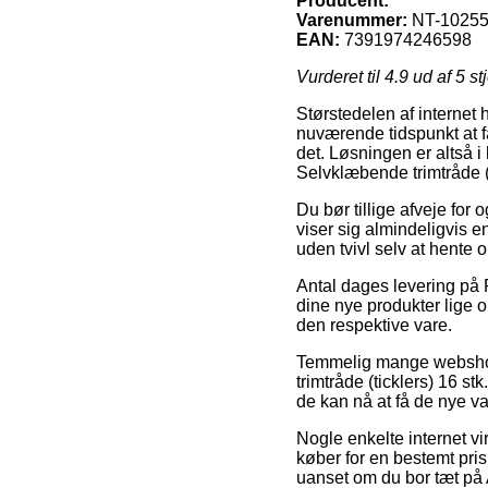
Producent:
Varenummer:
NT-1025
EAN:
7391974246598
Vurderet til
4.9
ud af 5 st
Størstedelen af internet 
nuværende tidspunkt at f
det. Løsningen er altså 
Selvklæbende trimtråde (t
Du bør tillige afveje for 
viser sig almindeligvis e
uden tvivl selv at hente
Antal dages levering på R
dine nye produkter lige o
den respektive vare.
Temmelig mange webshop
trimtråde (ticklers) 16 s
de kan nå at få de nye va
Nogle enkelte internet vi
køber for en bestemt pri
uanset om du bor tæt på A