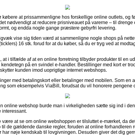
 for købere at prissammenligne hos forskellige online outlets, og 
 det nødvendigt at reducere prisniveauet på varerne – til drenge
ormt, og endda nogle gange præstere gebyrfri levering.
igvæk vise sig tiden værd at sammenligne nogle shops på nettet 
icklers) 16 stk. forud for at du køber, så du er tryg ved at modt
t i tilfælde af at en online forretning tilbyder produkter til en u
 et kendetegn på en svindel e-handler. Bestillinger med kort er tro
kytter kunden imod uoprigtige internet webshops.
tillinger med betalingskort eller betalinger med mobilen. Som en
ng som eksempelvis ViaBill, forudsat du vil honorere pengene 
en online webshop burde man i virkeligheden sætte sig ind i den
 interessant.
 være at se om online webshoppen er tilsluttet e-mærket, da det
p til de gældende danske regler, foruden at online forhandleren
r har nøje kendskab til lovgivningen. Desuden giver det dig genv