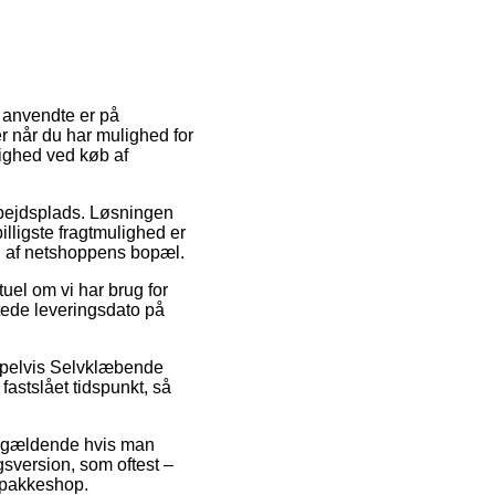
t anvendte er på
r når du har mulighed for
lighed ved køb af
 arbejdsplads. Løsningen
illigste fragtmulighed er
en af netshoppens bopæl.
uel om vi har brug for
ntede leveringsdato på
mpelvis Selvklæbende
fastslået tidspunkt, så
kun gældende hvis man
sversion, som oftest –
n pakkeshop.