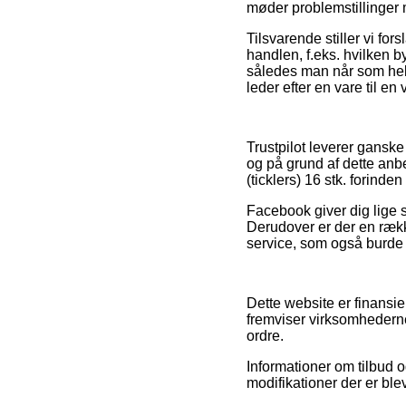
møder problemstillinger 
Tilsvarende stiller vi fo
handlen, f.eks. hvilken by
således man når som helst
leder efter en vare til en
Trustpilot leverer gansk
og på grund af dette anbe
(ticklers) 16 stk. forinden 
Facebook giver dig lige s
Derudover er der en ræk
service, som også burde u
Dette website er finansie
fremviser virksomhedern
ordre.
Informationer om tilbud 
modifikationer der er ble