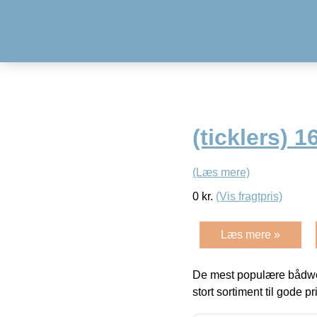
(ticklers) 1
(Læs mere)
0
kr.
(Vis fragtpris)
Læs mere »
De mest populære bådwe
stort sortiment til gode pr