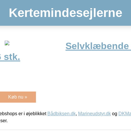
Kertemindesejlerne
Selvklæbende 
6 stk.
Køb nu »
bshops er i øjeblikket
Bådbiksen.dk
,
Marineudstyr.dk
og
DKMar
iser.