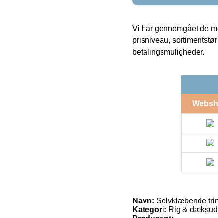
Vi har gennemgået de mes
prisniveau, sortimentstø
betalingsmuligheder.
Websh
Navn:
Selvklæbende trimt
Kategori:
Rig & dæksudst