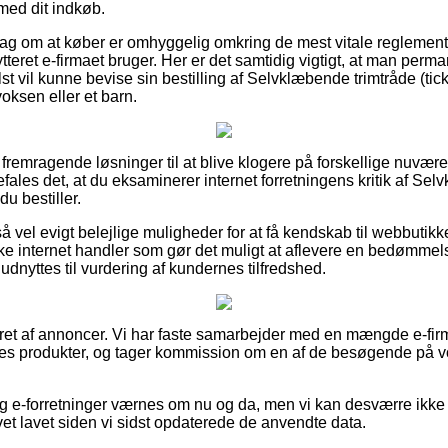
med dit indkøb.
rslag om at køber er omhyggelig omkring de mest vitale reglemen
tteret e-firmaet bruger. Her er det samtidig vigtigt, at man perman
 vil kunne bevise sin bestilling af Selvklæbende trimtråde (tick
 voksen eller et barn.
e fremragende løsninger til at blive klogere på forskellige nuv
fales det, at du eksaminerer internet forretningens kritik af Se
du bestiller.
å vel evigt belejlige muligheder for at få kendskab til webbutik
ke internet handler som gør det muligt at aflevere en bedømme
dnyttes til vurdering af kundernes tilfredshed.
ret af annoncer. Vi har faste samarbejder med en mængde e-firma
es produkter, og tager kommission om en af de besøgende på vo
og e-forretninger værnes om nu og da, men vi kan desværre ikke
vet lavet siden vi sidst opdaterede de anvendte data.