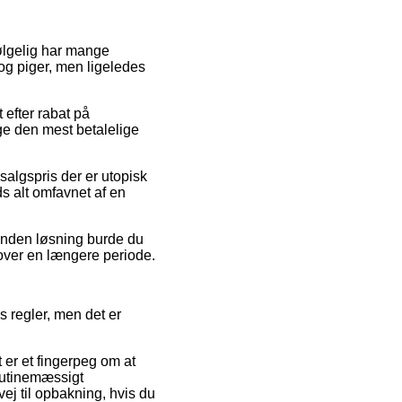
følgelig har mange
 og piger, men ligeledes
efter rabat på
age den mest betalelige
dsalgspris der er utopisk
ds alt omfavnet af en
 anden løsning burde du
over en længere periode.
s regler, men det er
 er et fingerpeg om at
 rutinemæssigt
ej til opbakning, hvis du