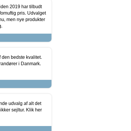
den 2019 har tilbudt
fornuftig pris. Udvalget
u, men nye produkter
g.
den bedste kvalitet.
erandører i Danmark.
de udvalg af alt det
kker sejltur. Klik her