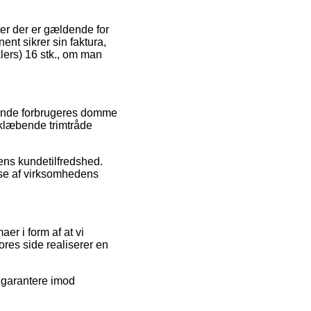
ter der er gældende for
ent sikrer sin faktura,
lers) 16 stk., om man
ærende forbrugeres domme
lvklæbende trimtråde
kens kundetilfredshed.
lse af virksomhedens
er i form af at vi
res side realiserer en
 garantere imod