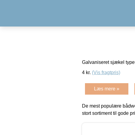
Galvaniseret sjækel typ
4
kr.
(Vis fragtpris)
Læs mere »
De mest populære bådwe
stort sortiment til gode pr