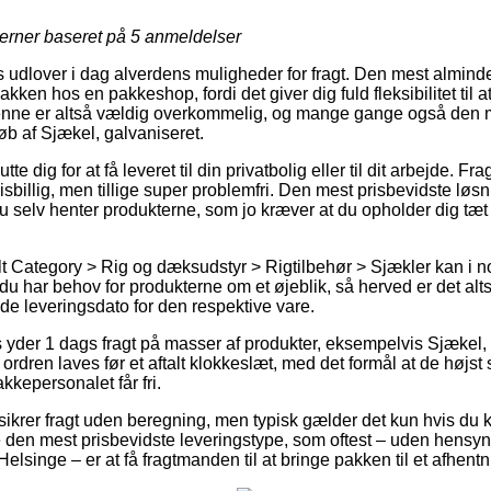
jerner baseret på
5
anmeldelser
 udlover i dag alverdens muligheder for fragt. Den mest almin
pakken hos en pakkeshop, fordi det giver dig fuld fleksibilitet til 
 Denne er altså vældig overkommelig, og mange gange også den 
b af Sjækel, galvaniseret.
te dig for at få leveret til din privatbolig eller til dit arbejde. F
sbillig, men tillige super problemfri. Den mest prisbevidste løsnin
 du selv henter produkterne, som jo kræver at du opholder dig t
t Category > Rig og dæksudstyr > Rigtilbehør > Sjækler kan i no
t du har behov for produkterne om et øjeblik, så herved er det alt
de leveringsdato for den respektive vare.
ets yder 1 dags fragt på masser af produkter, eksempelvis Sjækel
at ordren laves før et aftalt klokkeslæt, med det formål at de højst
kkepersonalet får fri.
er sikrer fragt uden beregning, men typisk gælder det kun hvis du 
den mest prisbevidste leveringstype, som oftest – uden hensyn 
Helsinge – er at få fragtmanden til at bringe pakken til et afhent