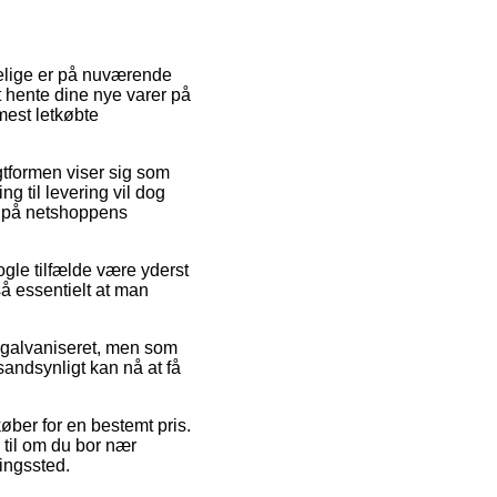
delige er på nuværende
at hente dine nye varer på
mest letkøbte
ragtformen viser sig som
g til levering vil dog
æt på netshoppens
gle tilfælde være yderst
så essentielt at man
, galvaniseret, men som
 sandsynligt kan nå at få
køber for en bestemt pris.
til om du bor nær
ningssted.