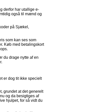
g derfor har utallige e-
amtidig også til mænd og
tkoder på Sjækel,
 pris som kan ses som
ler. Køb med betalingskort
hops.
r du drage nytte af en
r.
 er dog tit ikke specielt
t, grundet at det generelt
 nu og da besigtiges af
e hjulpet, for så vidt du