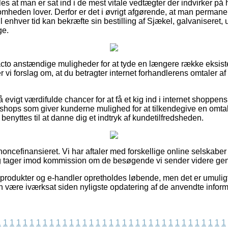
 at man er sat ind i de mest vitale vedtægter der indvirker på h
ksomheden lover. Derfor er det i øvrigt afgørende, at man perman
l enhver tid kan bekræfte sin bestilling af Sjækel, galvaniseret,
ge.
facto anstændige muligheder for at tyde en længere række eksi
er vi forslag om, at du betragter internet forhandlerens omtaler a
vigt værdifulde chancer for at få et kig ind i internet shoppens 
shops som giver kunderne mulighed for at tilkendegive en omta
ør benyttes til at danne dig et indtryk af kundetilfredsheden.
ncefinansieret. Vi har aftaler med forskellige online selskaber 
og tager imod kommission om de besøgende vi sender videre gen
rodukter og e-handler opretholdes løbende, men det er umuligt f
n være iværksat siden nyligste opdatering af de anvendte inform
1
1
1
1
1
1
1
1
1
1
1
1
1
1
1
1
1
1
1
1
1
1
1
1
1
1
1
1
1
1
1
1
1
1
1