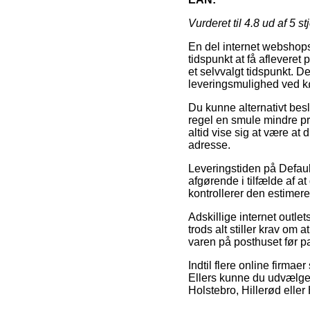
Vurderet til
4.8
ud af 5 st
En del internet webshops
tidspunkt at få afleveret 
et selvvalgt tidspunkt.
leveringsmulighed ved kø
Du kunne alternativt beslut
regel en smule mindre pri
altid vise sig at være at
adresse.
Leveringstiden på Defaul
afgørende i tilfælde af a
kontrollerer den estimere
Adskillige internet outl
trods alt stiller krav om 
varen på posthuset før pa
Indtil flere online firma
Ellers kunne du udvælge 
Holstebro, Hillerød eller 