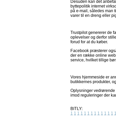
Desuden kan det anbefales
byttepolitik internet vir
på e-mail, således man ti
varer til en dreng eller pi
Trustpilot genererer de 
oplevelser og derfor still
forud for at du køber.
Facebook præsterer også e
der en række online web
service, hvilket tillige b
Vores hjemmeside er anno
butikkernes produkter, 
Oplysninger vedrørende p
imod reguleringer der ka
BITLY:
1
1
1
1
1
1
1
1
1
1
1
1
1