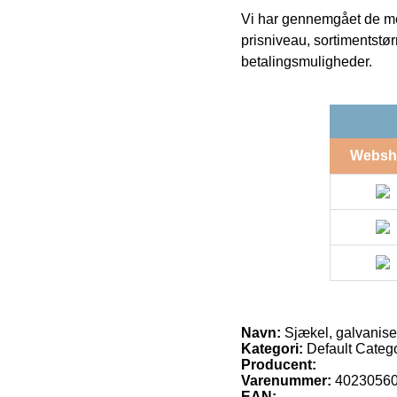
Vi har gennemgået de mes
prisniveau, sortimentstø
betalingsmuligheder.
Websh
Navn:
Sjækel, galvanise
Kategori:
Default Catego
Producent:
Varenummer:
4023056
EAN: