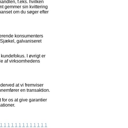
andlen, f.eks. hvilken
ent gemmer sin kvittering
 uanset om du søger efter
sterende konsumenters
f Sjækel, galvaniseret
kundefokus. I øvrigt er
le af virksomhedens
derved at vi fremviser
nemfører en transaktion.
or os at give garantier
ationer.
1
1
1
1
1
1
1
1
1
1
1
1
1