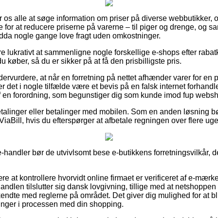
for os alle at søge information om priser på diverse webbutikker, o
 for at reducere priserne på varerne – til piger og drenge, og s
dda nogle gange love fragt uden omkostninger.
re lukrativt at sammenligne nogle forskellige e-shops efter raba
du køber, så du er sikker på at få den prisbilligste pris.
dervurdere, at når en forretning på nettet afhænder varer for en
er det i nogle tilfælde være et bevis på en falsk internet forhand
 af en forordning, som begunstiger dig som kunde imod fup webs
betalinger eller betalinger med mobilen. Som en anden løsning bø
ViaBill, hvis du efterspørger at afbetale regningen over flere uge
e-handler bør de utvivlsomt bese e-butikkens forretningsvilkår, det
re at kontrollere hvorvidt online firmaet er verificeret af e-mærke
andlen tilslutter sig dansk lovgivning, tillige med at netshoppen
ndte med reglerne på området. Det giver dig mulighed for at bliv
linger i processen med din shopping.