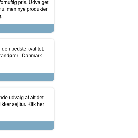
fornuftig pris. Udvalget
u, men nye produkter
g.
den bedste kvalitet.
erandører i Danmark.
de udvalg af alt det
kker sejltur. Klik her