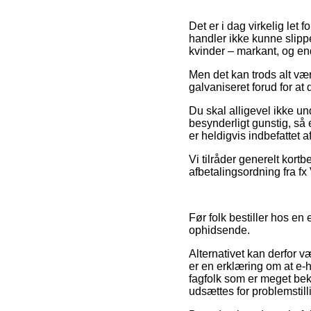
Det er i dag virkelig let 
handler ikke kunne slippe
kvinder – markant, og en
Men det kan trods alt væ
galvaniseret forud for at 
Du skal alligevel ikke un
besynderligt gunstig, så 
er heldigvis indbefattet
Vi tilråder generelt kort
afbetalingsordning fra fx 
Før folk bestiller hos en 
ophidsende.
Alternativet kan derfor væ
er en erklæring om at e-h
fagfolk som er meget beke
udsættes for problemstil