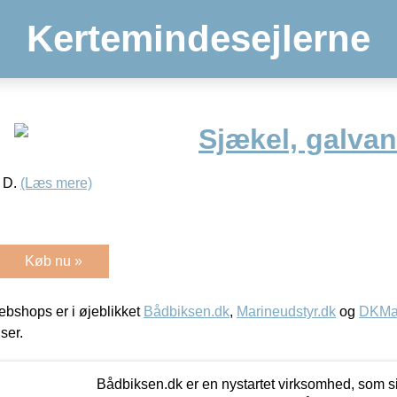
Kertemindesejlerne
Sjækel, galvan
e D.
(Læs mere)
Køb nu »
bshops er i øjeblikket
Bådbiksen.dk
,
Marineudstyr.dk
og
DKMar
iser.
Bådbiksen.dk er en nystartet virksomhed, som si