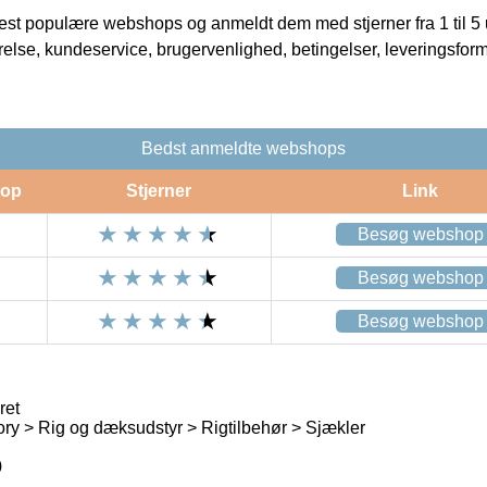
t populære webshops og anmeldt dem med stjerner fra 1 til 5 ud
rrelse, kundeservice, brugervenlighed, betingelser, leveringsfor
Bedst anmeldte webshops
op
Stjerner
Link
Besøg webshop
Besøg webshop
Besøg webshop
ret
ry > Rig og dæksudstyr > Rigtilbehør > Sjækler
0