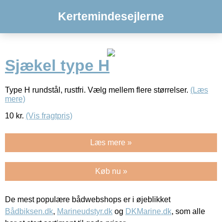
Kertemindesejlerne
Sjækel type H
Type H rundstål, rustfri. Vælg mellem flere størrelser.
(Læs
mere)
10
kr.
(Vis fragtpris)
Læs mere »
Køb nu »
De mest populære bådwebshops er i øjeblikket
Bådbiksen.dk
,
Marineudstyr.dk
og
DKMarine.dk
, som alle