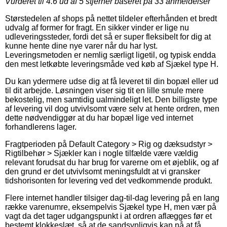
Vurderet til
4.6
ud af 5 stjerner baseret på
33
anmeldelser
Størstedelen af shops på nettet tildeler efterhånden et bredt
udvalg af former for fragt. En sikker vinder er lige nu
udleveringssteder, fordi det så er super fleksibelt for dig at
kunne hente dine nye varer når du har lyst.
Leveringsmetoden er nemlig særligt ligetil, og typisk endda
den mest letkøbte leveringsmåde ved køb af Sjækel type H.
Du kan ydermere udse dig at få leveret til din bopæl eller ud
til dit arbejde. Løsningen viser sig tit en lille smule mere
bekostelig, men samtidig ualmindeligt let. Den billigste type
af levering vil dog utvivlsomt være selv at hente ordren, men
dette nødvendiggør at du har bopæl lige ved internet
forhandlerens lager.
Fragtperioden på Default Category > Rig og dæksudstyr >
Rigtilbehør > Sjækler kan i nogle tilfælde være vældig
relevant forudsat du har brug for varerne om et øjeblik, og af
den grund er det utvivlsomt meningsfuldt at vi gransker
tidshorisonten for levering ved det vedkommende produkt.
Flere internet handler tilsiger dag-til-dag levering på en lang
række varenumre, eksempelvis Sjækel type H, men vær på
vagt da det tager udgangspunkt i at ordren aflægges før et
bestemt klokkeslæt, så at de sandsynligvis kan nå at få