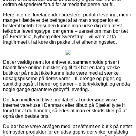
ordren ekspederet forud for at medarbejderne har fri.
Flere internet foretagender præsterer portofri levering, men i
mange tilfælde er det betinget af at man shopper for et
bestemt beløb. Desuden kunne man udse dig den mest
letkøbte leveringstype, der gerne – uanset om man bor tæt
på Fredericia, Nyborg eller Svenstrup – vil være at få
fragtfirmaet til at køre din pakke til et afhentningssted.
Det er vældig nemt for enhver at sammenholde priser i
blandt flere online butikker, og til tak har en lang række
butikker på nettet ikke kunne lade være med at sænke
udsalgspriserne på deres varer – til drenge og piger, og
samtidig også til herrer og damer – eftertrykkeligt, og endda
nogle gange garantere gebyrfri levering.
Det kan imidlertid blive profitabelt at undersøge visse
internet varehuse i Danmark efter tilbud på Sjækel type H
forud for at du handler, således at man er skudsikker på at
opnå den bedste pris.
Du bør bare være årvågen med, at såfremt en butik på nettet
frembyder produkter for en udsalgspris der virker umådelig