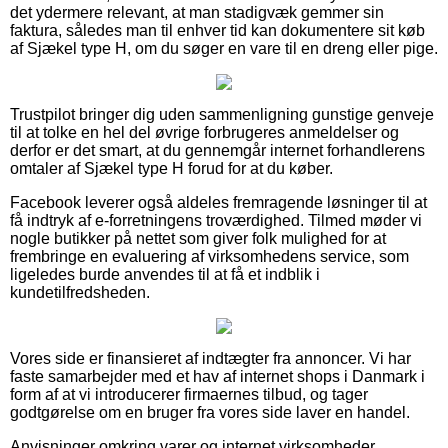
det ydermere relevant, at man stadigvæk gemmer sin
faktura, således man til enhver tid kan dokumentere sit køb
af Sjækel type H, om du søger en vare til en dreng eller pige.
Trustpilot bringer dig uden sammenligning gunstige genveje
til at tolke en hel del øvrige forbrugeres anmeldelser og
derfor er det smart, at du gennemgår internet forhandlerens
omtaler af Sjækel type H forud for at du køber.
Facebook leverer også aldeles fremragende løsninger til at
få indtryk af e-forretningens troværdighed. Tilmed møder vi
nogle butikker på nettet som giver folk mulighed for at
frembringe en evaluering af virksomhedens service, som
ligeledes burde anvendes til at få et indblik i
kundetilfredsheden.
Vores side er finansieret af indtægter fra annoncer. Vi har
faste samarbejder med et hav af internet shops i Danmark i
form af at vi introducerer firmaernes tilbud, og tager
godtgørelse om en bruger fra vores side laver en handel.
Anvisninger omkring varer og internet virksomheder