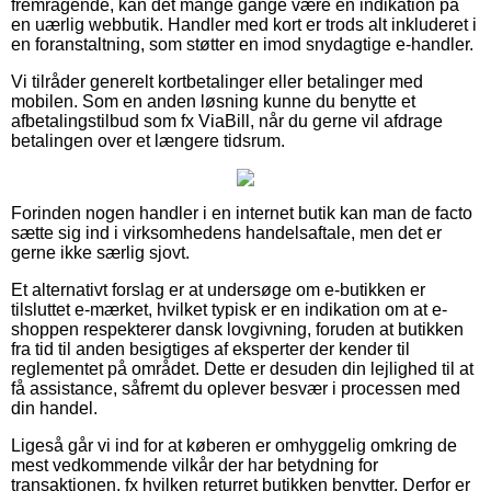
fremragende, kan det mange gange være en indikation på
en uærlig webbutik. Handler med kort er trods alt inkluderet i
en foranstaltning, som støtter en imod snydagtige e-handler.
Vi tilråder generelt kortbetalinger eller betalinger med
mobilen. Som en anden løsning kunne du benytte et
afbetalingstilbud som fx ViaBill, når du gerne vil afdrage
betalingen over et længere tidsrum.
Forinden nogen handler i en internet butik kan man de facto
sætte sig ind i virksomhedens handelsaftale, men det er
gerne ikke særlig sjovt.
Et alternativt forslag er at undersøge om e-butikken er
tilsluttet e-mærket, hvilket typisk er en indikation om at e-
shoppen respekterer dansk lovgivning, foruden at butikken
fra tid til anden besigtiges af eksperter der kender til
reglementet på området. Dette er desuden din lejlighed til at
få assistance, såfremt du oplever besvær i processen med
din handel.
Ligeså går vi ind for at køberen er omhyggelig omkring de
mest vedkommende vilkår der har betydning for
transaktionen, fx hvilken returret butikken benytter. Derfor er