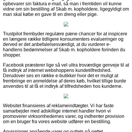
opbevarer sin faktura e-mail, så man i fremtiden vil kunne
vidne om sin bestilling af Skab m. kopholdere, ligegyldigt om
man skal købe en gave til en dreng eller pige.
Trustpilot frembyder regulære pæne chancer for at inspicere
en længere række tidligere konsumenters evalueringer og
derved er det anbefalelsesværdigt, at du vurderer e-
handlens bedømmelser af Skab m. kopholdere forinden du
shopper.
Facebook præsterer lige så vel ultra troværdige genveje til at
få indtryk af internet webshoppens kundetilfredshed.
Derudover ses en række e-butikker hvor det er muligt at
frembringe en anmeldelse af deres køb, hvilket tillige burde
anvendes til at få et indtryk af tilfredsheden hos kunderne.
Websitet finansieres af reklameindtægter. Vi har faste
samarbejder med adskillige internet handler hvori vi
promoverer virksomhedernes varer, og indhenter provision
om en bruger fra vores website udfører en bestilling.
Anvisninger angående varer og outlets på nettet