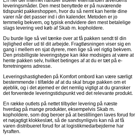
En hel del internet handler tildeler efterhånden alverdens
leveringsmåder. Den mest benyttede er på nuværende
tidspunkt pakkeshoppen, hvor du så nemt kan hente dine
varer når det passer ind i din kalender. Metoden er jo
temmelig bekvem, og typisk endvidere den mest betalelige
slags levering ved køb af Skab m. kopholdere.
Du burde lige så vel tænke over at få pakken sendt til din
lejlighed eller ud til dit arbejde. Fragtløsningen viser sig en
gang i mellem en sjat dyrere, men lige så vel rigtig bekvem.
Den prisbilligste leveringstype kan ikke modsiges at være at
hente pakken selv, hvilket betinges af at du er tæt på e-
forretningens adresse.
Leveringshastigheden på Komfort ombord kan være særligt
bestemmende i tilfælde af at du skal bruge pakken om et
øjeblik, og i det øjemed er det nemlig vigtigt at du gransker
det forventede leveringstidspunkt ved det relevante produkt.
En række outlets på nettet tilbyder levering på næste
hverdag på mange produkter, eksempelvis Skab m.
kopholdere, som dog beroer på at bestillingen laves forud for
et nøjagtigt klokkeslæt, så de sandsynligvis kan nå at få
varen distribueret forud for at logistikmedarbejderne har
fyraften.