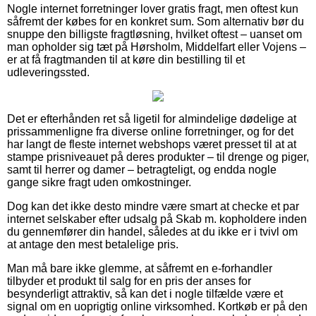
Nogle internet forretninger lover gratis fragt, men oftest kun
såfremt der købes for en konkret sum. Som alternativ bør du
snuppe den billigste fragtløsning, hvilket oftest – uanset om
man opholder sig tæt på Hørsholm, Middelfart eller Vojens –
er at få fragtmanden til at køre din bestilling til et
udleveringssted.
Det er efterhånden ret så ligetil for almindelige dødelige at
prissammenligne fra diverse online forretninger, og for det
har langt de fleste internet webshops været presset til at at
stampe prisniveauet på deres produkter – til drenge og piger,
samt til herrer og damer – betragteligt, og endda nogle
gange sikre fragt uden omkostninger.
Dog kan det ikke desto mindre være smart at checke et par
internet selskaber efter udsalg på Skab m. kopholdere inden
du gennemfører din handel, således at du ikke er i tvivl om
at antage den mest betalelige pris.
Man må bare ikke glemme, at såfremt en e-forhandler
tilbyder et produkt til salg for en pris der anses for
besynderligt attraktiv, så kan det i nogle tilfælde være et
signal om en uoprigtig online virksomhed. Kortkøb er på den