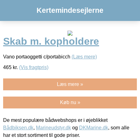
Kertemindesejlerne
Skab m. kopholdere
Vano portaoggetti c/portabicch
(Læs mere)
465
kr.
(Vis fragtpris)
Læs mere »
Køb nu »
De mest populære bådwebshops er i øjeblikket
Bådbiksen.dk
,
Marineudstyr.dk
og
DKMarine.dk
, som alle
har et stort sortiment til gode priser.