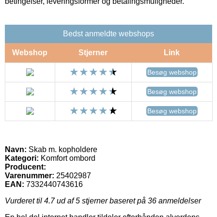
betingelser, leveringsformer og betalingsmuligheder.
Bedst anmeldte webshops
Webshop
Stjerner
Link
Besøg webshop
Besøg webshop
Besøg webshop
Navn:
Skab m. kopholdere
Kategori:
Komfort ombord
Producent:
Varenummer:
25402987
EAN:
7332440743616
Vurderet til
4.7
ud af 5 stjerner baseret på
36
anmeldelser