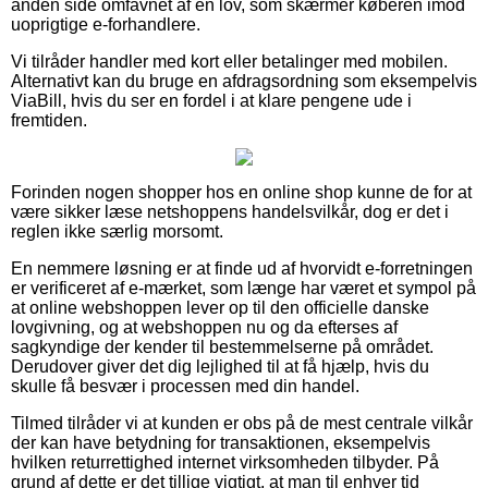
anden side omfavnet af en lov, som skærmer køberen imod
uoprigtige e-forhandlere.
Vi tilråder handler med kort eller betalinger med mobilen.
Alternativt kan du bruge en afdragsordning som eksempelvis
ViaBill, hvis du ser en fordel i at klare pengene ude i
fremtiden.
Forinden nogen shopper hos en online shop kunne de for at
være sikker læse netshoppens handelsvilkår, dog er det i
reglen ikke særlig morsomt.
En nemmere løsning er at finde ud af hvorvidt e-forretningen
er verificeret af e-mærket, som længe har været et sympol på
at online webshoppen lever op til den officielle danske
lovgivning, og at webshoppen nu og da efterses af
sagkyndige der kender til bestemmelserne på området.
Derudover giver det dig lejlighed til at få hjælp, hvis du
skulle få besvær i processen med din handel.
Tilmed tilråder vi at kunden er obs på de mest centrale vilkår
der kan have betydning for transaktionen, eksempelvis
hvilken returrettighed internet virksomheden tilbyder. På
grund af dette er det tillige vigtigt, at man til enhver tid