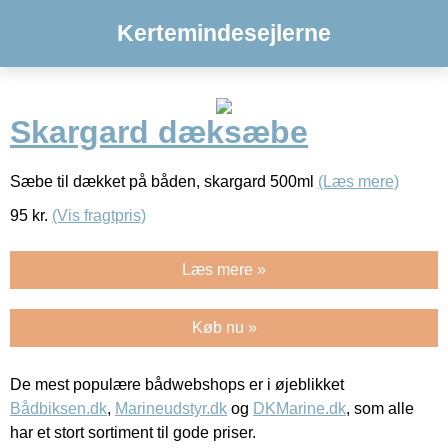
Kertemindesejlerne
Skargard dæksæbe
Sæbe til dækket på båden, skargard 500ml
(Læs mere)
95
kr.
(Vis fragtpris)
Læs mere »
Køb nu »
De mest populære bådwebshops er i øjeblikket
Bådbiksen.dk
,
Marineudstyr.dk
og
DKMarine.dk
, som alle
har et stort sortiment til gode priser.