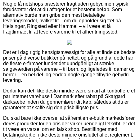
Nogle få netshops præsterer fragt uden gebyr, men typisk
forudsætter det at du aftager for et bestemt beløb. Som
alternativ burde man gribe den mest betalelige
leveringsmodel, hvilket tit – om du opholder sig tæt på
Helsingør, Ringsted eller Hammel – vil være at få
fragtfirmaet til at levere varerne til et afhentningssted.
Det er i dag rigtig hensigtsmæssigt for alle at finde de bedste
priser på diverse butikker på nettet, og på grund af dette har
de fleste e-firmaer fundet det uundgåeligt at sænke
salgsværdien på varerne – til børn, og ligeledes til damer og
herrer – en hel del, og endda nogle gange tilbyde gebyrfri
levering.
Derfor kan det ikke desto mindre være smart at kontrollere et
par internet varehuse i Danmark efter rabat på Skargard
dæksæbe inden du gennemfører dit køb, således at du er
garanteret at skaffe sig den prisbilligste pris.
Du skal bare ikke overse, at såfremt en e-butik markedsfører
deres produkter for en pris der virker uendeligt letkøbt, er det
tit være en varsel om en falsk shop. Bestillinger med
betalingskort er ikke desto mindre omsluttet af et reglement,