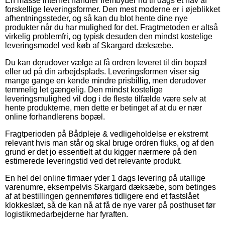
En masse internet handler frembyder nu til dags et hav af
forskellige leveringsformer. Den mest moderne er i øjeblikket
afhentningssteder, og så kan du blot hente dine nye
produkter når du har mulighed for det. Fragtmetoden er altså
virkelig problemfri, og typisk desuden den mindst kostelige
leveringsmodel ved køb af Skargard dæksæbe.
Du kan derudover vælge at få ordren leveret til din bopæl
eller ud på din arbejdsplads. Leveringsformen viser sig
mange gange en kende mindre prisbillig, men derudover
temmelig let gængelig. Den mindst kostelige
leveringsmulighed vil dog i de fleste tilfælde være selv at
hente produkterne, men dette er betinget af at du er nær
online forhandlerens bopæl.
Fragtperioden på Bådpleje & vedligeholdelse er ekstremt
relevant hvis man står og skal bruge ordren fluks, og af den
grund er det jo essentielt at du kigger nærmere på den
estimerede leveringstid ved det relevante produkt.
En hel del online firmaer yder 1 dags levering på utallige
varenumre, eksempelvis Skargard dæksæbe, som betinges
af at bestillingen gennemføres tidligere end et fastslået
klokkeslæt, så de kan nå at få de nye varer på posthuset før
logistikmedarbejderne har fyraften.