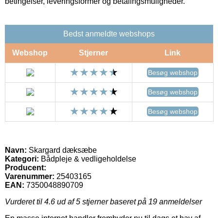
betingelser, leveringsformer og betalingsmuligheder.
Bedst anmeldte webshops
Webshop
Stjerner
Link
Besøg webshop
Besøg webshop
Besøg webshop
Navn:
Skargard dæksæbe
Kategori:
Bådpleje & vedligeholdelse
Producent:
Varenummer:
25403165
EAN:
7350048890709
Vurderet til
4.6
ud af 5 stjerner baseret på
19
anmeldelser