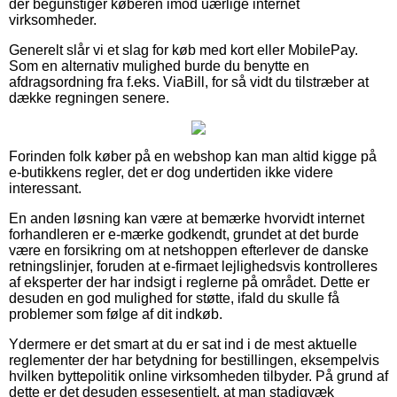
der begunstiger køberen imod uærlige internet
virksomheder.
Generelt slår vi et slag for køb med kort eller MobilePay.
Som en alternativ mulighed burde du benytte en
afdragsordning fra f.eks. ViaBill, for så vidt du tilstræber at
dække regningen senere.
Forinden folk køber på en webshop kan man altid kigge på
e-butikkens regler, det er dog undertiden ikke videre
interessant.
En anden løsning kan være at bemærke hvorvidt internet
forhandleren er e-mærke godkendt, grundet at det burde
være en forsikring om at netshoppen efterlever de danske
retningslinjer, foruden at e-firmaet lejlighedsvis kontrolleres
af eksperter der har indsigt i reglerne på området. Dette er
desuden en god mulighed for støtte, ifald du skulle få
problemer som følge af dit indkøb.
Ydermere er det smart at du er sat ind i de mest aktuelle
reglementer der har betydning for bestillingen, eksempelvis
hvilken byttepolitik online virksomheden tilbyder. På grund af
dette er det desuden essesentielt, at man stadigvæk