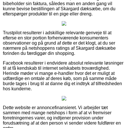
bibeholder sin faktura, således man en anden gang vil
kunne bevise bestillingen af Skargard dæksæbe, om du
efterspørger produkter til en pige eller dreng.
Trustpilot resulterer i adskillige relevante genveje til at
efterse en stor portion forhenværende konsumenters
observationer og på grund af dette er det klogt, at du ser
nærmere på netshoppens ratings af Skargard dæksæbe
forinden du færdiggør din shopping.
Facebook resulterer i endvidere absolut relevante løsninger
til at få kendskab til internet selskabets troværdighed.
Herinde møder vi mange e-handler hvor det er muligt at
udfærdige en omtale af deres køb, som på samme måde
burde tages i brug til at danne dig et indtryk af tilfredsheden
hos kunderne.
Dette website er annoncefinansieret. Vi arbejder tæt
sammen med mange netshops i form af at vi fremviser
forretningernes varer, og indtjener provision under
forudsætning af at den person vi sender videre fuldfører en