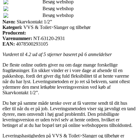
Besøg webshop
Besøg webshop
Besøg webshop
Navn:
Skarvkontakt 1/2”
Kategori:
VVS & Toilet>Slanger og tilbehør
Producent:
Varenummer:
NT-63120-2931
EAN:
4078500293105
Vurderet til
4.2
ud af 5 stjerner baseret på
6
anmeldelser
De fleste online outlets giver nu om dage mange forskellige
fragtløsninger. En sikker vinder er i vore dage at afsende til en
pakkeshop, fordi det giver dig fuld fleksibilitet til at hente varerne
når du har lyst. Leveringsmetoden er jo ret så bekvem, samt oftest
ydermere den mest letkøbte leveringsversion ved køb af
Skarvkontakt 1/2”.
Du bør på samme måde tænke over at få varerne sendt til dit hus
eller til når du er på job. Leveringsmetoden viser sig jævnligt en tand
dyrere, men omvendt i høj grad problemfri. Den prisbilligste
leveringsversion er uden tvivl selv at hente ordren, hvilket er
betinget af at du har bopæl tæt på online webshoppens tilholdssted.
Leveringshastigheden på VVS & Toilet>Slanger og tilbehør er