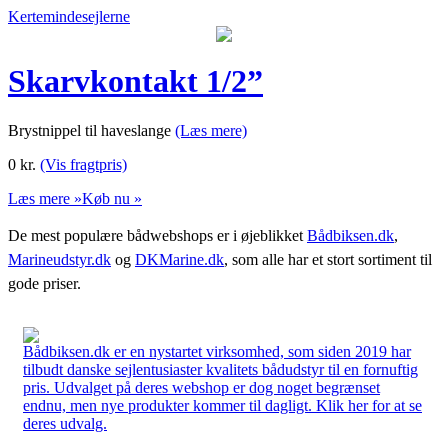
Kertemindesejlerne
Skarvkontakt 1/2”
Brystnippel til haveslange
(Læs mere)
0
kr.
(Vis fragtpris)
Læs mere »
Køb nu »
De mest populære bådwebshops er i øjeblikket
Bådbiksen.dk
,
Marineudstyr.dk
og
DKMarine.dk
, som alle har et stort sortiment til
gode priser.
Bådbiksen.dk er en nystartet virksomhed, som siden 2019 har
tilbudt danske sejlentusiaster kvalitets bådudstyr til en fornuftig
pris. Udvalget på deres webshop er dog noget begrænset
endnu, men nye produkter kommer til dagligt. Klik her for at se
deres udvalg.