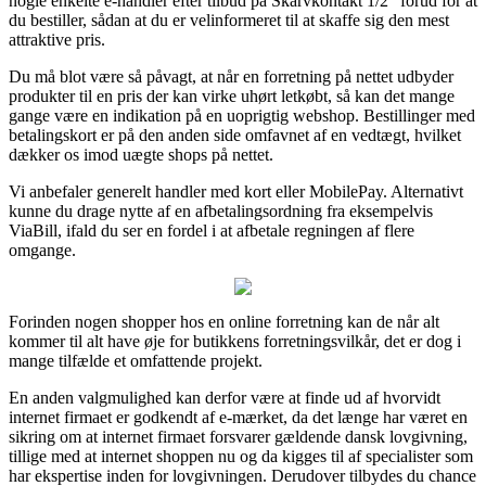
nogle enkelte e-handler efter tilbud på Skarvkontakt 1/2” forud for at
du bestiller, sådan at du er velinformeret til at skaffe sig den mest
attraktive pris.
Du må blot være så påvagt, at når en forretning på nettet udbyder
produkter til en pris der kan virke uhørt letkøbt, så kan det mange
gange være en indikation på en uoprigtig webshop. Bestillinger med
betalingskort er på den anden side omfavnet af en vedtægt, hvilket
dækker os imod uægte shops på nettet.
Vi anbefaler generelt handler med kort eller MobilePay. Alternativt
kunne du drage nytte af en afbetalingsordning fra eksempelvis
ViaBill, ifald du ser en fordel i at afbetale regningen af flere
omgange.
Forinden nogen shopper hos en online forretning kan de når alt
kommer til alt have øje for butikkens forretningsvilkår, det er dog i
mange tilfælde et omfattende projekt.
En anden valgmulighed kan derfor være at finde ud af hvorvidt
internet firmaet er godkendt af e-mærket, da det længe har været en
sikring om at internet firmaet forsvarer gældende dansk lovgivning,
tillige med at internet shoppen nu og da kigges til af specialister som
har ekspertise inden for lovgivningen. Derudover tilbydes du chance