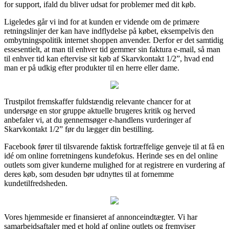
for support, ifald du bliver udsat for problemer med dit køb.
Ligeledes går vi ind for at kunden er vidende om de primære
retningslinjer der kan have indflydelse på købet, eksempelvis den
ombytningspolitik internet shoppen anvender. Derfor er det samtidig
essesentielt, at man til enhver tid gemmer sin faktura e-mail, så man
til enhver tid kan eftervise sit køb af Skarvkontakt 1/2”, hvad end
man er på udkig efter produkter til en herre eller dame.
Trustpilot fremskaffer fuldstændig relevante chancer for at
undersøge en stor gruppe aktuelle brugeres kritik og herved
anbefaler vi, at du gennemsøger e-handlens vurderinger af
Skarvkontakt 1/2” før du lægger din bestilling.
Facebook fører til tilsvarende faktisk fortræffelige genveje til at få en
idé om online forretningens kundefokus. Herinde ses en del online
outlets som giver kunderne mulighed for at registrere en vurdering af
deres køb, som desuden bør udnyttes til at fornemme
kundetilfredsheden.
Vores hjemmeside er finansieret af annonceindtægter. Vi har
samarbejdsaftaler med et hold af online outlets og fremviser