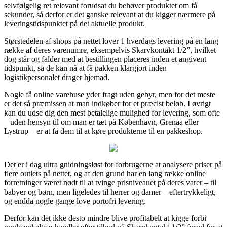
selvfølgelig ret relevant forudsat du behøver produktet om få
sekunder, så derfor er det ganske relevant at du kigger nærmere på
leveringstidspunktet på det aktuelle produkt.
Størstedelen af shops på nettet lover 1 hverdags levering på en lang
række af deres varenumre, eksempelvis Skarvkontakt 1/2”, hvilket
dog står og falder med at bestillingen placeres inden et angivent
tidspunkt, så de kan nå at få pakken klargjort inden
logistikpersonalet drager hjemad.
Nogle få online varehuse yder fragt uden gebyr, men for det meste
er det så præmissen at man indkøber for et præcist beløb. I øvrigt
kan du udse dig den mest betalelige mulighed for levering, som ofte
– uden hensyn til om man er tæt på København, Grenaa eller
Lystrup – er at få dem til at køre produkterne til en pakkeshop.
Det er i dag ultra gnidningsløst for forbrugerne at analysere priser på
flere outlets på nettet, og af den grund har en lang række online
forretninger været nødt til at tvinge prisniveauet på deres varer – til
babyer og børn, men ligeledes til herrer og damer – eftertrykkeligt,
og endda nogle gange love portofri levering.
Derfor kan det ikke desto mindre blive profitabelt at kigge forbi