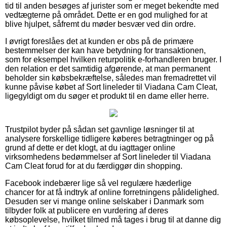
tid til anden besøges af jurister som er meget bekendte med
vedtægterne på området. Dette er en god mulighed for at
blive hjulpet, såfremt du møder besvær ved din ordre.
I øvrigt foreslåes det at kunden er obs på de primære
bestemmelser der kan have betydning for transaktionen,
som for eksempel hvilken returpolitik e-forhandleren bruger. I
den relation er det samtidig afgørende, at man permanent
beholder sin købsbekræftelse, således man fremadrettet vil
kunne påvise købet af Sort lineleder til Viadana Cam Cleat,
ligegyldigt om du søger et produkt til en dame eller herre.
Trustpilot byder på sådan set gavnlige løsninger til at
analysere forskellige tidligere køberes betragtninger og på
grund af dette er det klogt, at du iagttager online
virksomhedens bedømmelser af Sort lineleder til Viadana
Cam Cleat forud for at du færdiggør din shopping.
Facebook indebærer lige så vel regulære hæderlige
chancer for at få indtryk af online forretningens pålidelighed.
Desuden ser vi mange online selskaber i Danmark som
tilbyder folk at publicere en vurdering af deres
købsoplevelse, hvilket tilmed må tages i brug til at danne dig