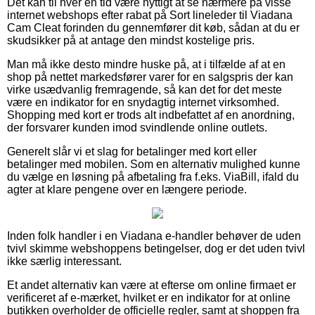
Det kan til hver en tid være nyttigt at se nærmere på visse
internet webshops efter rabat på Sort lineleder til Viadana
Cam Cleat forinden du gennemfører dit køb, sådan at du er
skudsikker på at antage den mindst kostelige pris.
Man må ikke desto mindre huske på, at i tilfælde af at en
shop på nettet markedsfører varer for en salgspris der kan
virke usædvanlig fremragende, så kan det for det meste
være en indikator for en snydagtig internet virksomhed.
Shopping med kort er trods alt indbefattet af en anordning,
der forsvarer kunden imod svindlende online outlets.
Generelt slår vi et slag for betalinger med kort eller
betalinger med mobilen. Som en alternativ mulighed kunne
du vælge en løsning på afbetaling fra f.eks. ViaBill, ifald du
agter at klare pengene over en længere periode.
Inden folk handler i en Viadana e-handler behøver de uden
tvivl skimme webshoppens betingelser, dog er det uden tvivl
ikke særlig interessant.
Et andet alternativ kan være at efterse om online firmaet er
verificeret af e-mærket, hvilket er en indikator for at online
butikken overholder de officielle regler, samt at shoppen fra