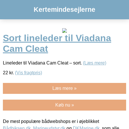
Kertemindesejlerne
Sort lineleder til Viadana
Cam Cleat
Lineleder til Viadana Cam Cleat – sort.
(Læs mere)
22
kr.
(Vis fragtpris)
Læs mere »
Køb nu »
De mest populære bådwebshops er i øjeblikket
Bådbiksen.dk
,
Marineudstyr.dk
og
DKMarine.dk
, som alle