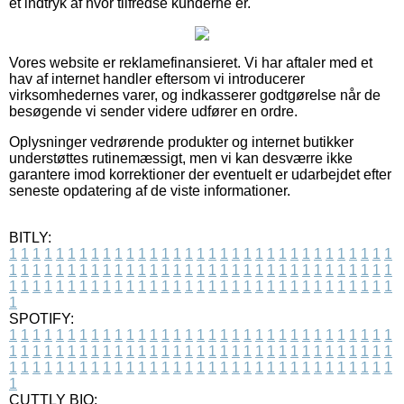
et indtryk af hvor tilfredse kunderne er.
Vores website er reklamefinansieret. Vi har aftaler med et
hav af internet handler eftersom vi introducerer
virksomhedernes varer, og indkasserer godtgørelse når de
besøgende vi sender videre udfører en ordre.
Oplysninger vedrørende produkter og internet butikker
understøttes rutinemæssigt, men vi kan desværre ikke
garantere imod korrektioner der eventuelt er udarbejdet efter
seneste opdatering af de viste informationer.
BITLY:
1
1
1
1
1
1
1
1
1
1
1
1
1
1
1
1
1
1
1
1
1
1
1
1
1
1
1
1
1
1
1
1
1
1
1
1
1
1
1
1
1
1
1
1
1
1
1
1
1
1
1
1
1
1
1
1
1
1
1
1
1
1
1
1
1
1
1
1
1
1
1
1
1
1
1
1
1
1
1
1
1
1
1
1
1
1
1
1
1
1
1
1
1
1
1
1
1
1
1
1
SPOTIFY:
1
1
1
1
1
1
1
1
1
1
1
1
1
1
1
1
1
1
1
1
1
1
1
1
1
1
1
1
1
1
1
1
1
1
1
1
1
1
1
1
1
1
1
1
1
1
1
1
1
1
1
1
1
1
1
1
1
1
1
1
1
1
1
1
1
1
1
1
1
1
1
1
1
1
1
1
1
1
1
1
1
1
1
1
1
1
1
1
1
1
1
1
1
1
1
1
1
1
1
1
CUTTLY BIO: