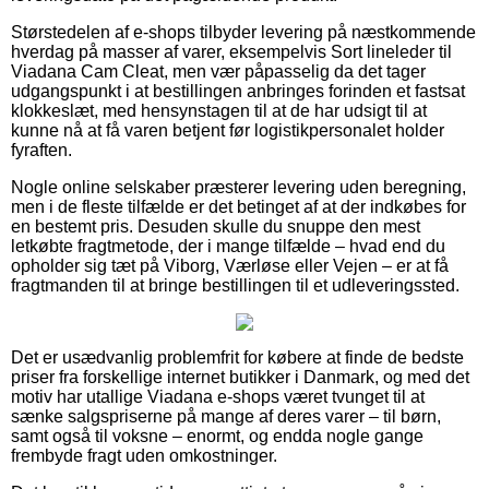
Størstedelen af e-shops tilbyder levering på næstkommende
hverdag på masser af varer, eksempelvis Sort lineleder til
Viadana Cam Cleat, men vær påpasselig da det tager
udgangspunkt i at bestillingen anbringes forinden et fastsat
klokkeslæt, med hensynstagen til at de har udsigt til at
kunne nå at få varen betjent før logistikpersonalet holder
fyraften.
Nogle online selskaber præsterer levering uden beregning,
men i de fleste tilfælde er det betinget af at der indkøbes for
en bestemt pris. Desuden skulle du snuppe den mest
letkøbte fragtmetode, der i mange tilfælde – hvad end du
opholder sig tæt på Viborg, Værløse eller Vejen – er at få
fragtmanden til at bringe bestillingen til et udleveringssted.
Det er usædvanlig problemfrit for købere at finde de bedste
priser fra forskellige internet butikker i Danmark, og med det
motiv har utallige Viadana e-shops været tvunget til at
sænke salgspriserne på mange af deres varer – til børn,
samt også til voksne – enormt, og endda nogle gange
frembyde fragt uden omkostninger.