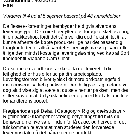
Varenummer:
40230716
EAN:
Vurderet til
4
ud af 5 stjerner baseret på
48
anmeldelser
De fleste e-forretninger frembyder heldigvis alverdens
leveringstyper. Den mest benyttede er for øjeblikket levering
til en pakkeshop, fordi det så giver dig god fleksibilitet til at
kunne afhente de købte produkter lige når det passer dig.
Fragtmetoden er altså særdeles hensigtsmæssig, samt ofte
tillige den mindst kostelige leveringsløsning ved køb af Sort
lineleder til Viadana Cam Cleat.
Du kunne omvendt foretrække at få det leveret til din
lejlighed eller hus eller ud på din arbejdsplads.
Leveringsformen bliver typisk lidt mere omkostningsfuld,
men omvendt virkelig bekvem. Den billigste fragtmetode vil
dog altid vise sig at være at du selv henter pakken, men det
stiller krav om at du fysisk befinder dig med kort afstand til e-
forhandlerens bopæl.
Fragtperioden på Default Category > Rig og dæksudstyr >
Rigtilbehør > Klamper er vældig betydningsfuld hvis du
behøver dine nye varer inden for få dage, og herved er det
fuldkommen relevant at man studerer den forventede
leveringsdato på det pågældende produkt.