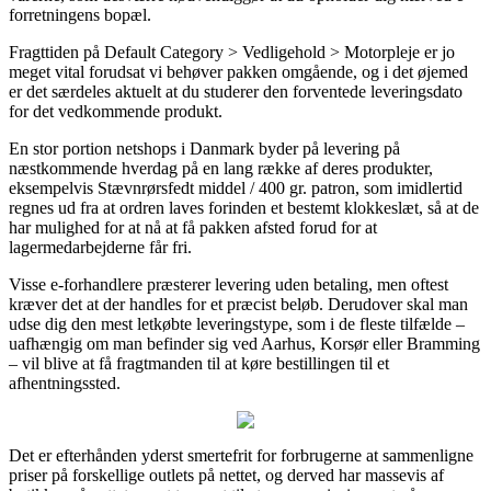
forretningens bopæl.
Fragttiden på Default Category > Vedligehold > Motorpleje er jo
meget vital forudsat vi behøver pakken omgående, og i det øjemed
er det særdeles aktuelt at du studerer den forventede leveringsdato
for det vedkommende produkt.
En stor portion netshops i Danmark byder på levering på
næstkommende hverdag på en lang række af deres produkter,
eksempelvis Stævnrørsfedt middel / 400 gr. patron, som imidlertid
regnes ud fra at ordren laves forinden et bestemt klokkeslæt, så at de
har mulighed for at nå at få pakken afsted forud for at
lagermedarbejderne får fri.
Visse e-forhandlere præsterer levering uden betaling, men oftest
kræver det at der handles for et præcist beløb. Derudover skal man
udse dig den mest letkøbte leveringstype, som i de fleste tilfælde –
uafhængig om man befinder sig ved Aarhus, Korsør eller Bramming
– vil blive at få fragtmanden til at køre bestillingen til et
afhentningssted.
Det er efterhånden yderst smertefrit for forbrugerne at sammenligne
priser på forskellige outlets på nettet, og derved har massevis af