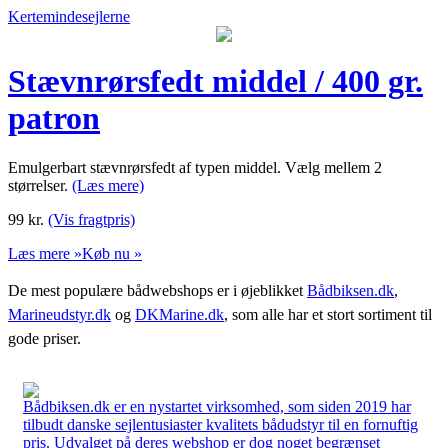
Kertemindesejlerne
Stævnrørsfedt middel / 400 gr.
patron
Emulgerbart stævnrørsfedt af typen middel. Vælg mellem 2
størrelser.
(Læs mere)
99
kr.
(Vis fragtpris)
Læs mere »
Køb nu »
De mest populære bådwebshops er i øjeblikket
Bådbiksen.dk
,
Marineudstyr.dk
og
DKMarine.dk
, som alle har et stort sortiment til
gode priser.
Bådbiksen.dk er en nystartet virksomhed, som siden 2019 har
tilbudt danske sejlentusiaster kvalitets bådudstyr til en fornuftig
pris. Udvalget på deres webshop er dog noget begrænset