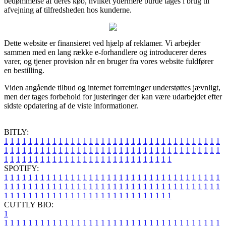
bedømmelse af deres køb, hvilket ydermere burde tages i brug til
afvejning af tilfredsheden hos kunderne.
Dette website er finansieret ved hjælp af reklamer. Vi arbejder
sammen med en lang række e-forhandlere og introducerer deres
varer, og tjener provision når en bruger fra vores website fuldfører
en bestilling.
Viden angående tilbud og internet forretninger understøttes jævnligt,
men der tages forbehold for justeringer der kan være udarbejdet efter
sidste opdatering af de viste informationer.
BITLY:
1
1
1
1
1
1
1
1
1
1
1
1
1
1
1
1
1
1
1
1
1
1
1
1
1
1
1
1
1
1
1
1
1
1
1
1
1
1
1
1
1
1
1
1
1
1
1
1
1
1
1
1
1
1
1
1
1
1
1
1
1
1
1
1
1
1
1
1
1
1
1
1
1
1
1
1
1
1
1
1
1
1
1
1
1
1
1
1
1
1
1
1
1
1
1
1
1
1
1
1
SPOTIFY:
1
1
1
1
1
1
1
1
1
1
1
1
1
1
1
1
1
1
1
1
1
1
1
1
1
1
1
1
1
1
1
1
1
1
1
1
1
1
1
1
1
1
1
1
1
1
1
1
1
1
1
1
1
1
1
1
1
1
1
1
1
1
1
1
1
1
1
1
1
1
1
1
1
1
1
1
1
1
1
1
1
1
1
1
1
1
1
1
1
1
1
1
1
1
1
1
1
1
1
1
CUTTLY BIO:
1
1
1
1
1
1
1
1
1
1
1
1
1
1
1
1
1
1
1
1
1
1
1
1
1
1
1
1
1
1
1
1
1
1
1
1
1