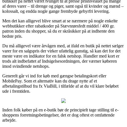
butikker på nettet været tvunget til at presse prisniveauet på mange
af deres varer – til drenge og piger, samt også til kvinder og mænd –
kolossalt, og endda nogle gange frembyde gebyrfri levering.
Men det kan alligevel blive smart at se nærmere på nogle enkelte
webbutikker efter rabatkoder på Stævnrørsfedt middel / 400 gr.
patron inden du shopper, så du er skråsikker på at indhente den
bedste pris.
Du må alligevel være årvågen med, at ifald en butik på nettet sælger
varer for en salgspris der virker ufattelig gunstig, så kan det for det
meste være en indikator for en falsk netshop. Handler med kort er
trods alt indbefattet af Indsigelsesordningen, der værner køberen
imod svindlende netshops.
Generelt går vi ind for køb med gængse betalingskort eller
MobilePay. Som et alternativ kan du drage nytte af et
afbetalingstilbud fra fx ViaBill, i tilfælde af at du vil klare beløbet
ude i fremtiden.
Inden folk køber på en e-butik bør de principielt tage stilling til e-
shoppens forretningsbetingelser, det er dog oftest et omfattende
arbejde.