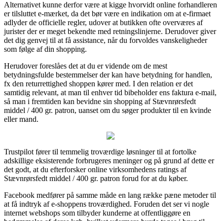
Alternativet kunne derfor være at kigge hvorvidt online forhandleren
er tilsluttet e-mærket, da det bør være en indikation om at e-firmaet
adlyder de officielle regler, udover at butikken ofte overværes af
jurister der er meget bekendte med retningslinjerne. Derudover giver
det dig genvej til at få assistance, når du forvoldes vanskeligheder
som følge af din shopping.
Herudover foreslåes det at du er vidende om de mest
betydningsfulde bestemmelser der kan have betydning for handlen,
fx den returrettighed shoppen kører med. I den relation er det
samtidig relevant, at man til enhver tid bibeholder ens faktura e-mail,
så man i fremtiden kan bevidne sin shopping af Stævnrørsfedt
middel / 400 gr. patron, uanset om du søger produkter til en kvinde
eller mand.
Trustpilot fører til temmelig troværdige løsninger til at fortolke
adskillige eksisterende forbrugeres meninger og på grund af dette er
det godt, at du efterforsker online virksomhedens ratings af
Stævnrørsfedt middel / 400 gr. patron forud for at du køber.
Facebook medfører på samme måde en lang række pæne metoder til
at få indtryk af e-shoppens troværdighed. Foruden det ser vi nogle
internet webshops som tilbyder kunderne at offentliggøre en