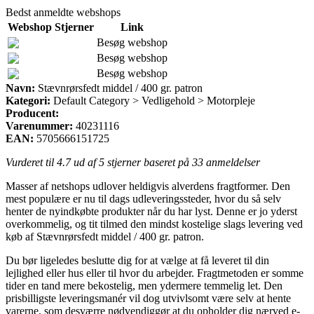
Bedst anmeldte webshops
Webshop
Stjerner
Link
Besøg webshop
Besøg webshop
Besøg webshop
Navn:
Stævnrørsfedt middel / 400 gr. patron
Kategori:
Default Category > Vedligehold > Motorpleje
Producent:
Varenummer:
40231116
EAN:
5705666151725
Vurderet til
4.7
ud af 5 stjerner baseret på
33
anmeldelser
Masser af netshops udlover heldigvis alverdens fragtformer. Den
mest populære er nu til dags udleveringssteder, hvor du så selv
henter de nyindkøbte produkter når du har lyst. Denne er jo yderst
overkommelig, og tit tilmed den mindst kostelige slags levering ved
køb af Stævnrørsfedt middel / 400 gr. patron.
Du bør ligeledes beslutte dig for at vælge at få leveret til din
lejlighed eller hus eller til hvor du arbejder. Fragtmetoden er somme
tider en tand mere bekostelig, men ydermere temmelig let. Den
prisbilligste leveringsmanér vil dog utvivlsomt være selv at hente
varerne, som desværre nødvendiggør at du opholder dig nærved e-