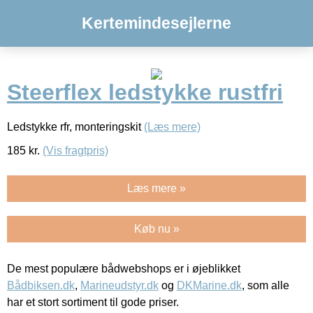
Kertemindesejlerne
Steerflex ledstykke rustfri
Ledstykke rfr, monteringskit
(Læs mere)
185
kr.
(Vis fragtpris)
Læs mere »
Køb nu »
De mest populære bådwebshops er i øjeblikket
Bådbiksen.dk
,
Marineudstyr.dk
og
DKMarine.dk
, som alle
har et stort sortiment til gode priser.