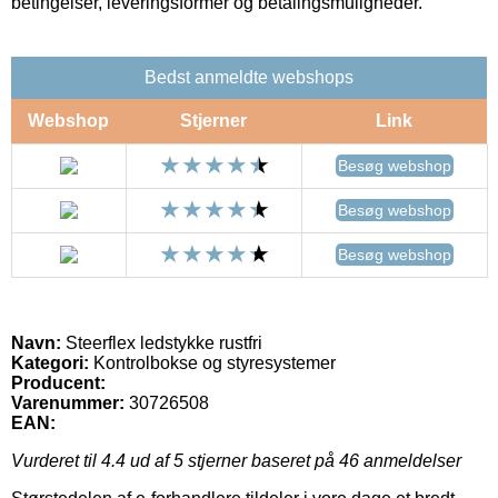
betingelser, leveringsformer og betalingsmuligheder.
Bedst anmeldte webshops
Webshop
Stjerner
Link
Besøg webshop
Besøg webshop
Besøg webshop
Navn:
Steerflex ledstykke rustfri
Kategori:
Kontrolbokse og styresystemer
Producent:
Varenummer:
30726508
EAN:
Vurderet til
4.4
ud af 5 stjerner baseret på
46
anmeldelser