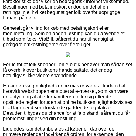
karakteristika der viser en bedragerisk internet virksomhed.
Bestillinger med betalingskort er dog en del af en
retningslinje, hvilket begunstiger folk overfor uoprigtige
firmaer på nettet.
Generelt går vi ind for køb med betalingskort eller
mobilbetaling. Som en anden løsning kan du anvende et
tilbud som f.eks. ViaBill, såfremt du har til hensigt at
godtgøre omkostningerne over flere uger.
Forud for at folk shopper i en e-butik behøver man sådan set
få overblik over butikkens handelsaftale, det er dog
naturligvis ikke videre spændende.
En anden valgmulighed kunne måske være at finde ud af
hvorvidt webshoppen er støttet af e-mærket, som kan være
en antydning af at e-forhandleren retter sig efter de
opstillede regler, foruden at online butikken lejlighedsvis ses
til af fagmænd som forstår de gældende regulativer.
Desuden tilbydes du chance for at få bistand, såfremt du får
problemstillinger ved din bestilling.
Ligeledes kan det anbefales at køber er klar over de
primære regler der indvirker på ordren, for eksempel den