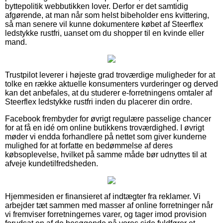
byttepolitik webbutikken lover. Derfor er det samtidig
afgørende, at man når som helst bibeholder ens kvittering,
så man senere vil kunne dokumentere købet af Steerflex
ledstykke rustfri, uanset om du shopper til en kvinde eller
mand.
Trustpilot leverer i højeste grad troværdige muligheder for at
tolke en række aktuelle konsumenters vurderinger og derved
kan det anbefales, at du studerer e-forretningens omtaler af
Steerflex ledstykke rustfri inden du placerer din ordre.
Facebook frembyder for øvrigt regulære passelige chancer
for at få en idé om online butikkens troværdighed. I øvrigt
møder vi endda forhandlere på nettet som giver kunderne
mulighed for at forfatte en bedømmelse af deres
købsoplevelse, hvilket på samme måde bør udnyttes til at
afveje kundetilfredsheden.
Hjemmesiden er finansieret af indtægter fra reklamer. Vi
arbejder tæt sammen med masser af online forretninger når
vi fremviser forretningernes varer, og tager imod provision