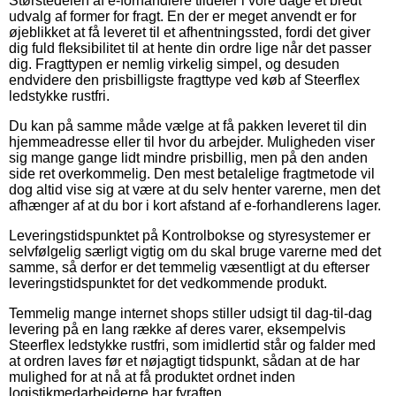
Størstedelen af e-forhandlere tildeler i vore dage et bredt
udvalg af former for fragt. En der er meget anvendt er for
øjeblikket at få leveret til et afhentningssted, fordi det giver
dig fuld fleksibilitet til at hente din ordre lige når det passer
dig. Fragttypen er nemlig virkelig simpel, og desuden
endvidere den prisbilligste fragttype ved køb af Steerflex
ledstykke rustfri.
Du kan på samme måde vælge at få pakken leveret til din
hjemmeadresse eller til hvor du arbejder. Muligheden viser
sig mange gange lidt mindre prisbillig, men på den anden
side ret overkommelig. Den mest betalelige fragtmetode vil
dog altid vise sig at være at du selv henter varerne, men det
afhænger af at du bor i kort afstand af e-forhandlerens lager.
Leveringstidspunktet på Kontrolbokse og styresystemer er
selvfølgelig særligt vigtig om du skal bruge varerne med det
samme, så derfor er det temmelig væsentligt at du efterser
leveringstidspunktet for det vedkommende produkt.
Temmelig mange internet shops stiller udsigt til dag-til-dag
levering på en lang række af deres varer, eksempelvis
Steerflex ledstykke rustfri, som imidlertid står og falder med
at ordren laves før et nøjagtigt tidspunkt, sådan at de har
mulighed for at nå at få produktet ordnet inden
logistikmedarbejderne har fyraften.