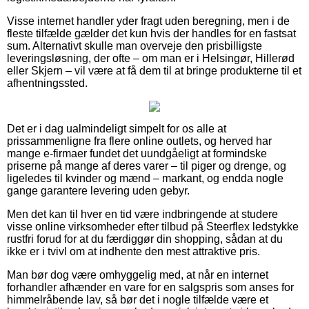
Visse internet handler yder fragt uden beregning, men i de
fleste tilfælde gælder det kun hvis der handles for en fastsat
sum. Alternativt skulle man overveje den prisbilligste
leveringsløsning, der ofte – om man er i Helsingør, Hillerød
eller Skjern – vil være at få dem til at bringe produkterne til et
afhentningssted.
Det er i dag ualmindeligt simpelt for os alle at
prissammenligne fra flere online outlets, og herved har
mange e-firmaer fundet det uundgåeligt at formindske
priserne på mange af deres varer – til piger og drenge, og
ligeledes til kvinder og mænd – markant, og endda nogle
gange garantere levering uden gebyr.
Men det kan til hver en tid være indbringende at studere
visse online virksomheder efter tilbud på Steerflex ledstykke
rustfri forud for at du færdiggør din shopping, sådan at du
ikke er i tvivl om at indhente den mest attraktive pris.
Man bør dog være omhyggelig med, at når en internet
forhandler afhænder en vare for en salgspris som anses for
himmelråbende lav, så bør det i nogle tilfælde være et