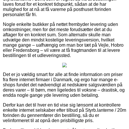
laves forud for et konkret tidspunkt, sådan at de har
mulighed for at nå at få varerne på posthuset forinden
personalet får fri.
Nogle enkelte butikker på nettet frembyder levering uden
omkostninger, men for det meste forudsætter det at du
aftager for en konkret sum. Som alternativ skulle man
udvælge den mindst kostelige leveringsversion, hvilket
mange gange – uafhængig om man bor tæt på Vejle, Hobro
eller Fredensborg – vil være at få fragtmanden til at levere
bestillingen til et udleveringssted.
Det er jo vældig smart for alle at finde information om priser
fra flere internet firmaer i Danmark, og ergo har mange e-
shops fundet det nødvendigt at nedskære salgsværdien på
deres varer – til børn, men ligeledes til voksne – drastisk, og
endda nogle gange yde levering uden betaling.
Derfor kan det til hver en tid vise sig lønsomt at kontrollere
enkelte internet selskaber efter tilbud på Styrb.lanterne / 20m
forinden du gennemfører din bestilling, så du er
velinformeret til at opnå den prisbilligste pris.