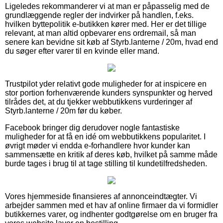
Ligeledes rekommanderer vi at man er påpasselig med de
grundlæggende regler der indvirker på handlen, f.eks.
hvilken byttepolitik e-butikken kører med. Her er det tillige
relevant, at man altid opbevarer ens ordremail, så man
senere kan bevidne sit køb af Styrb.lanterne / 20m, hvad end
du søger efter varer til en kvinde eller mand.
Trustpilot yder relativt gode muligheder for at inspicere en
stor portion forhenværende kunders synspunkter og herved
tilrådes det, at du tjekker webbutikkens vurderinger af
Styrb.lanterne / 20m før du køber.
Facebook bringer dig derudover nogle fantastiske
muligheder for at få en idé om webbutikkens popularitet. I
øvrigt møder vi endda e-forhandlere hvor kunder kan
sammensætte en kritik af deres køb, hvilket på samme måde
burde tages i brug til at tage stilling til kundetilfredsheden.
Vores hjemmeside finansieres af annonceindtægter. Vi
arbejder sammen med et hav af online firmaer da vi formidler
butikkernes varer, og indhenter godtgørelse om en bruger fra