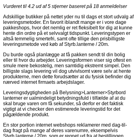
Vurderet til
4.2
ud af 5 stjerner baseret på
18
anmeldelser
Adskillige butikker på nettet yder nu til dags et stort udvalg af
leveringsmetoder. En favorit iblandt mange er i vore dage
pakkeshops, hvor det nemlig er ret fleksibelt for dig at kunne
hente din ordre på et selvvalgt tidspunkt. Leveringstypen er
altså temmelig smertefri, samt ofte tillige den prisbilligste
leveringsmetode ved køb af Styrb.lanterne / 20m.
Du burde også planlægge at få pakken sendt til din bolig
eller til hvor du arbejder. Leveringsformen viser sig oftest en
smule mere bekostelig, men samtidig ekstremt simpel. Den
billigste slags levering vil dog utvivlsomt være selv at hente
produkterne, men dette forudsætter at du fysisk befinder dig
nærved internet firmaets arbejdslager.
Leveringsdygtigheden på Belysning>Lanterner>Styrbord
lanterner er ualmindeligt betydningsfuld i tilfælde af at du
skal bruge varen om få sekunder, så derfor er det faktisk
vigtigt at vi checker den estimerede leveringstid for det
pågældende produkt.
En stor portion internet webshops reklamerer med dag-til-
dag fragt på mange af deres varenumre, eksempelvis
Styrb.lanterne / 20m, som er regnet ud fra at bestillingen