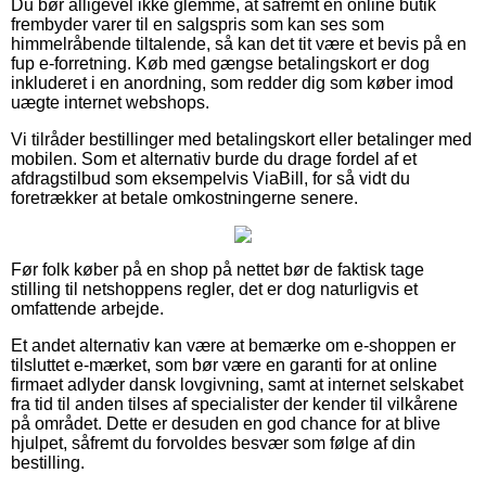
Du bør alligevel ikke glemme, at såfremt en online butik
frembyder varer til en salgspris som kan ses som
himmelråbende tiltalende, så kan det tit være et bevis på en
fup e-forretning. Køb med gængse betalingskort er dog
inkluderet i en anordning, som redder dig som køber imod
uægte internet webshops.
Vi tilråder bestillinger med betalingskort eller betalinger med
mobilen. Som et alternativ burde du drage fordel af et
afdragstilbud som eksempelvis ViaBill, for så vidt du
foretrækker at betale omkostningerne senere.
Før folk køber på en shop på nettet bør de faktisk tage
stilling til netshoppens regler, det er dog naturligvis et
omfattende arbejde.
Et andet alternativ kan være at bemærke om e-shoppen er
tilsluttet e-mærket, som bør være en garanti for at online
firmaet adlyder dansk lovgivning, samt at internet selskabet
fra tid til anden tilses af specialister der kender til vilkårene
på området. Dette er desuden en god chance for at blive
hjulpet, såfremt du forvoldes besvær som følge af din
bestilling.