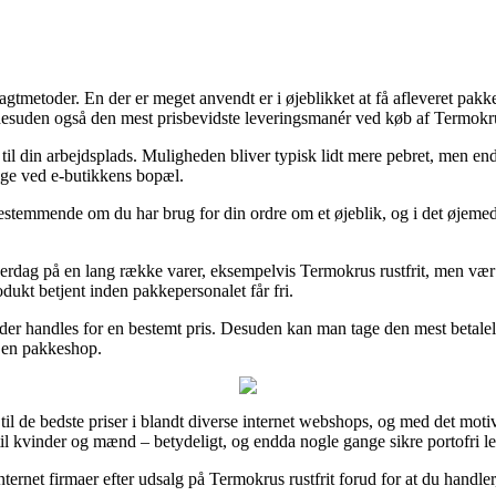
 fragtmetoder. En der er meget anvendt er i øjeblikket at få afleveret pa
 desuden også den mest prisbevidste leveringsmanér ved køb af Termokrus
il din arbejdsplads. Muligheden bliver typisk lidt mere pebret, men endd
lige ved e-butikkens bopæl.
bestemmende om du har brug for din ordre om et øjeblik, og i det øjemed
rdag på en lang række varer, eksempelvis Termokrus rustfrit, men vær p
dukt betjent inden pakkepersonalet får fri.
at der handles for en bestemt pris. Desuden kan man tage den mest betal
il en pakkeshop.
til de bedste priser i blandt diverse internet webshops, og med det motiv
 til kvinder og mænd – betydeligt, og endda nogle gange sikre portofri l
 internet firmaer efter udsalg på Termokrus rustfrit forud for at du handle