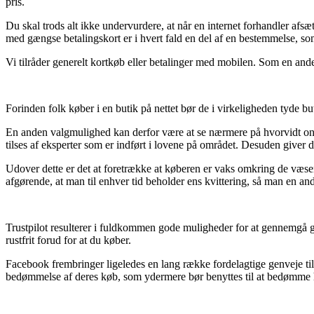
pris.
Du skal trods alt ikke undervurdere, at når en internet forhandler afsæt
med gængse betalingskort er i hvert fald en del af en bestemmelse, som
Vi tilråder generelt kortkøb eller betalinger med mobilen. Som en ande
Forinden folk køber i en butik på nettet bør de i virkeligheden tyde bu
En anden valgmulighed kan derfor være at se nærmere på hvorvidt onli
tilses af eksperter som er indført i lovene på området. Desuden giver 
Udover dette er det at foretrække at køberen er vaks omkring de væsen
afgørende, at man til enhver tid beholder ens kvittering, så man en an
Trustpilot resulterer i fuldkommen gode muligheder for at gennemgå g
rustfrit forud for at du køber.
Facebook frembringer ligeledes en lang række fordelagtige genveje til
bedømmelse af deres køb, som ydermere bør benyttes til at bedømme h