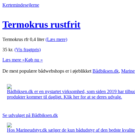
Kertemindesejlerne
Termokrus rustfrit
Termokrus rfr 0,4 liter
(Læs mere)
35
kr.
(Vis fragtpris)
Læs mere »
Køb nu »
De mest populære bådwebshops er i øjeblikket
Bådbiksen.dk
,
Marine
Bådbiksen.dk er en nystartet virksomhed, som siden 2019 har tilbud
produkter kommer til dagligt. Klik her for at se deres udvalg.
Se udvalget på Bådbiksen.dk
Hos Marineudstyr.dk sælger de kun bådudstyr af den bedste kvalitet.