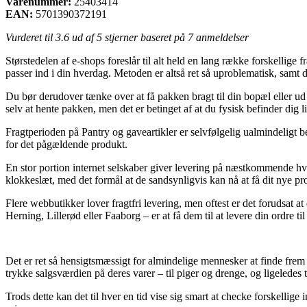
Varenummer:
25403414
EAN:
5701390372191
Vurderet til
3.6
ud af 5 stjerner baseret på
7
anmeldelser
Størstedelen af e-shops foreslår til alt held en lang række forskellige
passer ind i din hverdag. Metoden er altså ret så uproblematisk, samt
Du bør derudover tænke over at få pakken bragt til din bopæl eller ud t
selv at hente pakken, men det er betinget af at du fysisk befinder dig 
Fragtperioden på Pantry og gaveartikler er selvfølgelig ualmindeligt 
for det pågældende produkt.
En stor portion internet selskaber giver levering på næstkommende hve
klokkeslæt, med det formål at de sandsynligvis kan nå at få dit nye pro
Flere webbutikker lover fragtfri levering, men oftest er det forudsat 
Herning, Lillerød eller Faaborg – er at få dem til at levere din ordre t
Det er ret så hensigtsmæssigt for almindelige mennesker at finde frem 
trykke salgsværdien på deres varer – til piger og drenge, og ligeledes
Trods dette kan det til hver en tid vise sig smart at checke forskellige