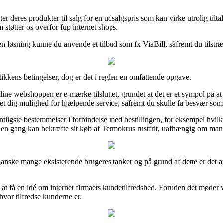
ter deres produkter til salg for en udsalgspris som kan virke utrolig tilt
 støtter os overfor fup internet shops.
n løsning kunne du anvende et tilbud som fx ViaBill, såfremt du tilstræ
tikkens betingelser, dog er det i reglen en omfattende opgave.
ne webshoppen er e-mærke tilsluttet, grundet at det er et sympol på at
det dig mulighed for hjælpende service, såfremt du skulle få besvær som
tligste bestemmelser i forbindelse med bestillingen, for eksempel hvilke
den gang kan bekræfte sit køb af Termokrus rustfrit, uafhængig om man s
anske mange eksisterende brugeres tanker og på grund af dette er det a
 at få en idé om internet firmaets kundetilfredshed. Foruden det møder v
vor tilfredse kunderne er.