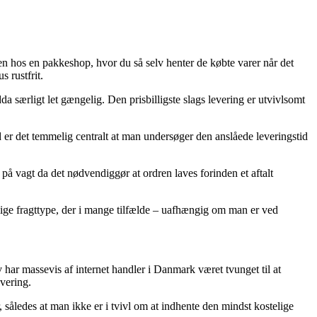
kken hos en pakkeshop, hvor du så selv henter de købte varer når det
 rustfrit.
a særligt let gængelig. Den prisbilligste slags levering er utvivlsomt
 er det temmelig centralt at man undersøger den anslåede leveringstid
å vagt da det nødvendiggør at ordren laves forinden et aftalt
elige fragttype, der i mange tilfælde – uafhængig om man er ved
 har massevis af internet handler i Danmark været tvunget til at
evering.
r, således at man ikke er i tvivl om at indhente den mindst kostelige