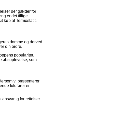
melser der gælder for
g er det tillige
t køb af Termostat t.
brugeres domme og derved
er din ordre.
oppens popularitet.
es købsoplevelse, som
ftersom vi præsenterer
ende fuldfører en
ansvarlig for rettelser