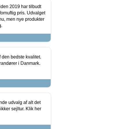
den 2019 har tilbudt
fornuftig pris. Udvalget
u, men nye produkter
g.
den bedste kvalitet.
erandører i Danmark.
de udvalg af alt det
kker sejltur. Klik her