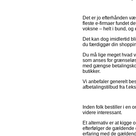
Det er jo efterhånden væl
fleste e-firmaer fundet d
voksne – helt i bund, og
Det kan dog imidlertid bl
du færdiggør din shopping
Du må lige meget hvad vær
som anses for grænseløst
med gængse betalingskort 
butikker.
Vi anbefaler generelt best
afbetalingstilbud fra f.ek
Inden folk bestiller i en 
videre interessant.
Et alternativ er at kigge 
efterfølger de gældende 
erfaring med de gældende 