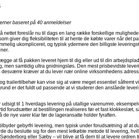
5
jerner baseret på
40
anmeldelser
nettet foreslår nu til dags en lang række forskellige muligheder fo
om giver dig fleksibiliteten til at hente de købte varer når det pa
mmelig ukompliceret, og typisk ydermere den billigste leverings
ner.
gge at få pakken leveret hjem til dig eller ud til din arbejdsplads
, men samtidig ultra gnidningsløs. Den mest prisbevidste lever
m desværre kræver at du lever nær online virksomhedens adress
g trailertilbehør kan vise sig at være meget essentiel såfremt v
grund er det fuldt ud passende at vi studerer den anslåede leveri
r udsigt til 1 hverdags levering på utallige varenumre, eksempel
id forudsætter at bestillingen realiseres før et fast klokkeslæt, 
å de nye varer klar før de lageransatte holder fyraften.
r tilbyder gebyrfri levering, men typisk under forudsætning af at du
e du beslutte sig for den mest letkøbte metode til levering, hvilk
nderborg eller Sæby – vil blive at få dem til at levere ordren 