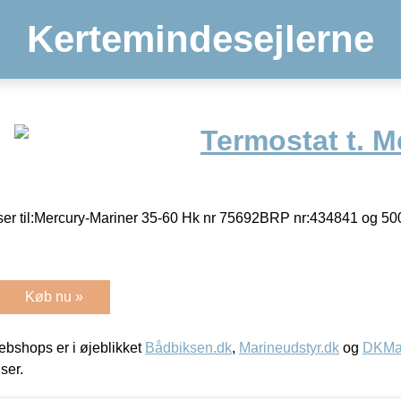
Kertemindesejlerne
Termostat t. M
ser til:Mercury-Mariner 35-60 Hk nr 75692BRP nr:434841 og 5
Køb nu »
bshops er i øjeblikket
Bådbiksen.dk
,
Marineudstyr.dk
og
DKMar
iser.