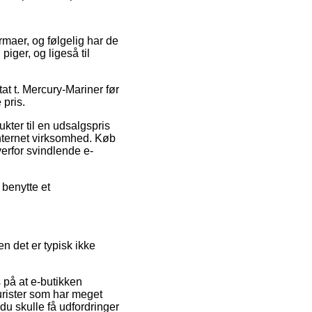
rmaer, og følgelig har de
piger, og ligeså til
at t. Mercury-Mariner før
 pris.
kter til en udsalgspris
internet virksomhed. Køb
verfor svindlende e-
 benytte et
en det er typisk ikke
s på at e-butikken
urister som har meget
du skulle få udfordringer