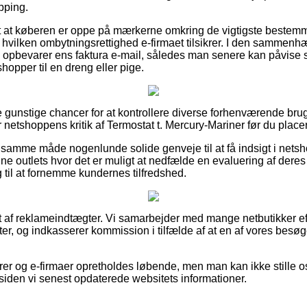
pping.
tigt at køberen er oppe på mærkerne omkring de vigtigste bestem
l hvilken ombytningsrettighed e-firmaet tilsikrer. I den sammenhæn
 opbevarer ens faktura e-mail, således man senere kan påvise si
opper til en dreng eller pige.
flere gunstige chancer for at kontrollere diverse forhenværende 
r netshoppens kritik af Termostat t. Mercury-Mariner før du placer
samme måde nogenlunde solide genveje til at få indsigt i netsh
line outlets hvor det er muligt at nedfælde en evaluering af der
 til at fornemme kundernes tilfredshed.
t af reklameindtægter. Vi samarbejder med mange netbutikker e
r, og indkasserer kommission i tilfælde af at en af vores besøg
er og e-firmaer opretholdes løbende, men man kan ikke stille os 
siden vi senest opdaterede websitets informationer.