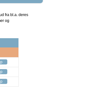
 fra bl.a. deres
mer og
op
op
op