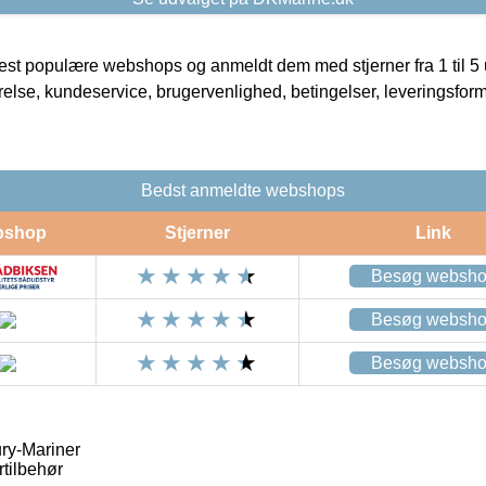
t populære webshops og anmeldt dem med stjerner fra 1 til 5 ud
rrelse, kundeservice, brugervenlighed, betingelser, leveringsfor
Bedst anmeldte webshops
bshop
Stjerner
Link
Besøg websh
Besøg websh
Besøg websh
ury-Mariner
rtilbehør