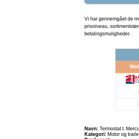
Vi har gennemgået de mes
prisniveau, sortimentstø
betalingsmuligheder.
We
Navn:
Termostat t. Merc
Kategori:
Motor og traile