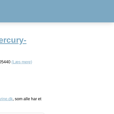
ercury-
005440
(Læs mere)
ine.dk
, som alle har et