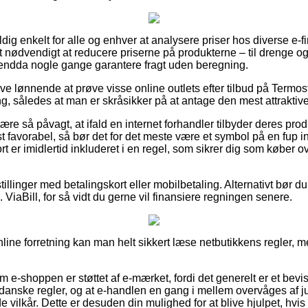
dig enkelt for alle og enhver at analysere priser hos diverse e-fi
et nødvendigt at reducere priserne på produkterne – til drenge og 
 endda nogle gange garantere fragt uden beregning.
ive lønnende at prøve visse online outlets efter tilbud på Termost
, således at man er skråsikker på at antage den mest attraktive
e så påvagt, at ifald en internet forhandler tilbyder deres produ
 favorabel, så bør det for det meste være et symbol på en fup 
er imidlertid inkluderet i en regel, som sikrer dig som køber o
illinger med betalingskort eller mobilbetaling. Alternativt bør du
s. ViaBill, for så vidt du gerne vil finansiere regningen senere.
online forretning kan man helt sikkert læse netbutikkens regler, m
om e-shoppen er støttet af e-mærket, fordi det generelt er et bevi
danske regler, og at e-handlen en gang i mellem overvåges af j
vilkår. Dette er desuden din mulighed for at blive hjulpet, hvis 