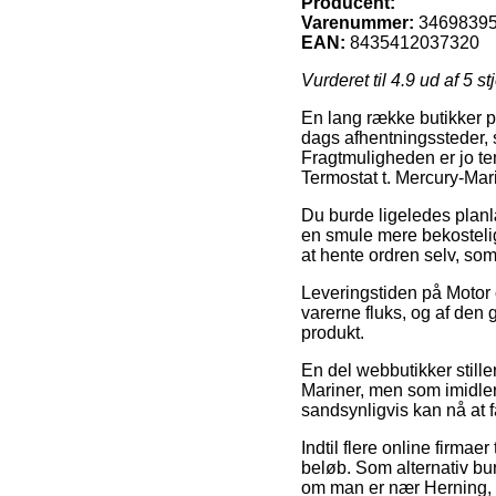
Producent:
Varenummer:
3469839
EAN:
8435412037320
Vurderet til
4.9
ud af 5 st
En lang række butikker på 
dags afhentningssteder, s
Fragtmuligheden er jo te
Termostat t. Mercury-Mari
Du burde ligeledes planlæ
en smule mere bekostelig
at hente ordren selv, so
Leveringstiden på Motor o
varerne fluks, og af den 
produkt.
En del webbutikker stille
Mariner, men som imidlert
sandsynligvis kan nå at f
Indtil flere online firmae
beløb. Som alternativ burd
om man er nær Herning, Sø