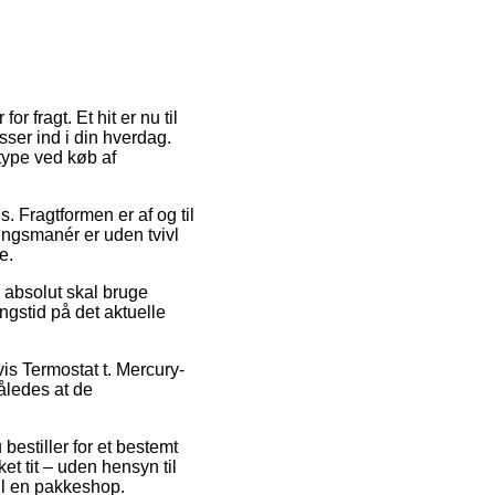
r fragt. Et hit er nu til
sser ind i din hverdag.
type ved køb af
. Fragtformen er af og til
ingsmanér er uden tvivl
e.
i absolut skal bruge
ngstid på det aktuelle
vis Termostat t. Mercury-
således at de
 bestiller for et bestemt
et tit – uden hensyn til
til en pakkeshop.