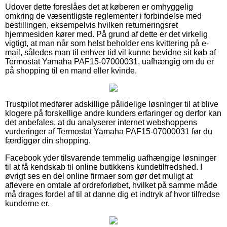
Udover dette foreslåes det at køberen er omhyggelig
omkring de væsentligste reglementer i forbindelse med
bestillingen, eksempelvis hvilken returneringsret
hjemmesiden kører med. På grund af dette er det virkelig
vigtigt, at man når som helst beholder ens kvittering på e-
mail, således man til enhver tid vil kunne bevidne sit køb af
Termostat Yamaha PAF15-07000031, uafhængig om du er
på shopping til en mand eller kvinde.
Trustpilot medfører adskillige pålidelige løsninger til at blive
klogere på forskellige andre kunders erfaringer og derfor kan
det anbefales, at du analyserer internet webshoppens
vurderinger af Termostat Yamaha PAF15-07000031 før du
færdiggør din shopping.
Facebook yder tilsvarende temmelig uafhængige løsninger
til at få kendskab til online butikkens kundetilfredshed. I
øvrigt ses en del online firmaer som gør det muligt at
aflevere en omtale af ordreforløbet, hvilket på samme måde
må drages fordel af til at danne dig et indtryk af hvor tilfredse
kunderne er.