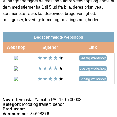
Vi har gennemgået de mest populære webshops og anmeldt
dem med stjerner fra 1 til 5 ud fra bl.a. deres prisniveau,
sortimentstørrelse, kundeservice, brugervenlighed,
betingelser, leveringsformer og betalingsmuligheder.
Bedst anmeldte webshops
Webshop
Stjerner
Link
Besøg webshop
Besøg webshop
Besøg webshop
Navn:
Termostat Yamaha PAF15-07000031
Kategori:
Motor og trailertilbehør
Producent:
Varenummer:
34698376