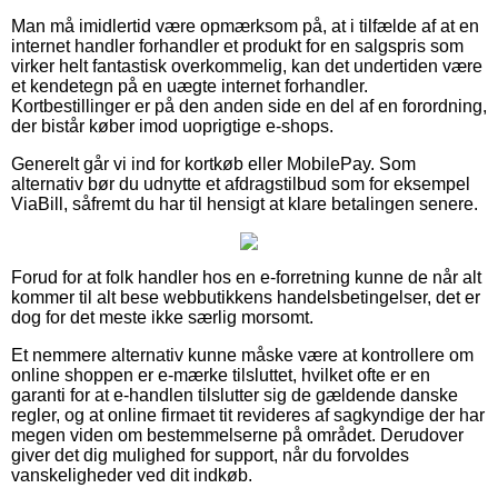
Man må imidlertid være opmærksom på, at i tilfælde af at en
internet handler forhandler et produkt for en salgspris som
virker helt fantastisk overkommelig, kan det undertiden være
et kendetegn på en uægte internet forhandler.
Kortbestillinger er på den anden side en del af en forordning,
der bistår køber imod uoprigtige e-shops.
Generelt går vi ind for kortkøb eller MobilePay. Som
alternativ bør du udnytte et afdragstilbud som for eksempel
ViaBill, såfremt du har til hensigt at klare betalingen senere.
Forud for at folk handler hos en e-forretning kunne de når alt
kommer til alt bese webbutikkens handelsbetingelser, det er
dog for det meste ikke særlig morsomt.
Et nemmere alternativ kunne måske være at kontrollere om
online shoppen er e-mærke tilsluttet, hvilket ofte er en
garanti for at e-handlen tilslutter sig de gældende danske
regler, og at online firmaet tit revideres af sagkyndige der har
megen viden om bestemmelserne på området. Derudover
giver det dig mulighed for support, når du forvoldes
vanskeligheder ved dit indkøb.