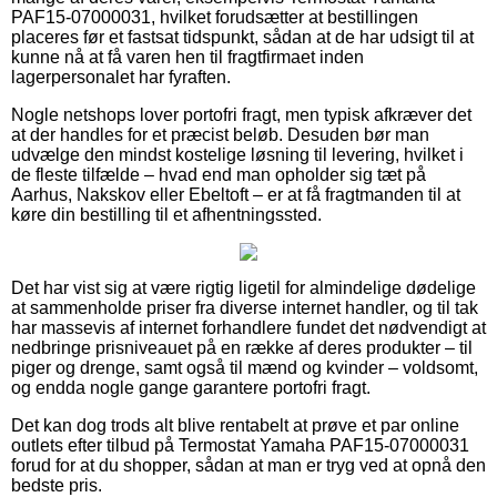
PAF15-07000031, hvilket forudsætter at bestillingen
placeres før et fastsat tidspunkt, sådan at de har udsigt til at
kunne nå at få varen hen til fragtfirmaet inden
lagerpersonalet har fyraften.
Nogle netshops lover portofri fragt, men typisk afkræver det
at der handles for et præcist beløb. Desuden bør man
udvælge den mindst kostelige løsning til levering, hvilket i
de fleste tilfælde – hvad end man opholder sig tæt på
Aarhus, Nakskov eller Ebeltoft – er at få fragtmanden til at
køre din bestilling til et afhentningssted.
Det har vist sig at være rigtig ligetil for almindelige dødelige
at sammenholde priser fra diverse internet handler, og til tak
har massevis af internet forhandlere fundet det nødvendigt at
nedbringe prisniveauet på en række af deres produkter – til
piger og drenge, samt også til mænd og kvinder – voldsomt,
og endda nogle gange garantere portofri fragt.
Det kan dog trods alt blive rentabelt at prøve et par online
outlets efter tilbud på Termostat Yamaha PAF15-07000031
forud for at du shopper, sådan at man er tryg ved at opnå den
bedste pris.