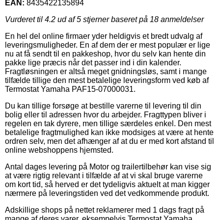
EAN:
8435422135894
Vurderet til
4.2
ud af 5 stjerner baseret på
18
anmeldelser
En hel del online firmaer yder heldigvis et bredt udvalg af
leveringsmuligheder. En af dem der er mest populær er lige
nu at få sendt til en pakkeshop, hvor du selv kan hente din
pakke lige præcis når det passer ind i din kalender.
Fragtløsningen er altså meget gnidningsløs, samt i mange
tilfælde tillige den mest betalelige leveringsform ved køb af
Termostat Yamaha PAF15-07000031.
Du kan tillige forsøge at bestille varerne til levering til din
bolig eller til adressen hvor du arbejder. Fragttypen bliver i
regelen en tak dyrere, men tillige særdeles enkel. Den mest
betalelige fragtmulighed kan ikke modsiges at være at hente
ordren selv, men det afhænger af at du er med kort afstand til
online webshoppens hjemsted.
Antal dages levering på Motor og trailertilbehør kan vise sig
at være rigtig relevant i tilfælde af at vi skal bruge varerne
om kort tid, så herved er det tydeligvis aktuelt at man kigger
nærmere på leveringstiden ved det vedkommende produkt.
Adskillige shops på nettet reklamerer med 1 dags fragt på
mange af deres varer, eksempelvis Termostat Yamaha