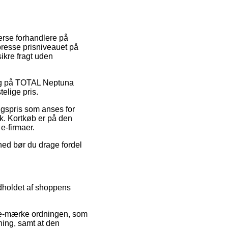
verse forhandlere på
 presse prisniveauet på
ikre fragt uden
salg på TOTAL Neptuna
elige pris.
lgspris som anses for
ik. Kortkøb er på den
e-firmaer.
ghed bør du drage fordel
ndholdet af shoppens
f e-mærke ordningen, som
ning, samt at den