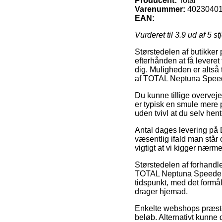
Producent:
Total
Varenummer:
4023040
EAN:
Vurderet til
3.9
ud af 5 st
Størstedelen af butikker
efterhånden at få leveret
dig. Muligheden er altså
af TOTAL Neptuna Spee
Du kunne tillige overveje 
er typisk en smule mere 
uden tvivl at du selv hen
Antal dages levering på D
væsentlig ifald man står 
vigtigt at vi kigger nærm
Størstedelen af forhandle
TOTAL Neptuna Speeder 1
tidspunkt, med det formål
drager hjemad.
Enkelte webshops præster
beløb. Alternativt kunne 