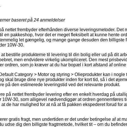
1
jerner baseret på
24
anmeldelser
 på nettet frembyder efterhånden diverse leveringsmetoder. Det 
 til en pakkeshop, hvor det er meget fleksibelt at kunne hente or
 temmelig let gængelig, og mange gange desuden den billigste f
der 10W-30.
at bestille produkterne til levering til din bolig eller ud på dit
pebret, men endvidere virkelig ukompliceret. Den mest prisbevi
ter ordren, som jo kræver at du har bopæl i kort afstand af online
efault Category > Motor og styring > Olieprodukter kan i nogle 
og skal bruge dine nye produkter inden for kort tid, så i det øjem
ere på den estimerede leveringstid ved det relevante produkt.
re på nettet frembyder levering efter en enkelt hverdag på utall
0W-30, som alligevel nødvendiggør at ordren gennemføres tidl
 at de har mulighed for at nå at få pakken ekspederet forud for
er gratis fragt, men undertiden er det under betingelse af at m
du udse dig den billigste fragtmetode, hvilket tit – om du befinde