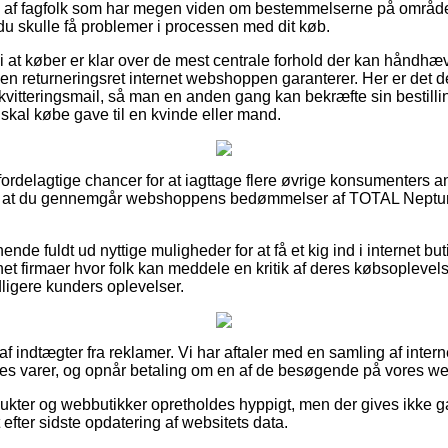
 af fagfolk som har megen viden om bestemmelserne på området
 du skulle få problemer i processen med dit køb.
i at køber er klar over de mest centrale forhold der kan håndhæ
ken returneringsret internet webshoppen garanterer. Her er det d
kvitteringsmail, så man en anden gang kan bekræfte sin bestil
kal købe gave til en kvinde eller mand.
vt fordelagtige chancer for at iagttage flere øvrige konsumenters
t, at du gennemgår webshoppens bedømmelser af TOTAL Nept
ende fuldt ud nyttige muligheder for at få et kig ind i internet b
et firmaer hvor folk kan meddele en kritik af deres købsoplevels
dligere kunders oplevelser.
af indtægter fra reklamer. Vi har aftaler med en samling af interne
es varer, og opnår betaling om en af de besøgende på vores web
ukter og webbutikker opretholdes hyppigt, men der gives ikke g
 efter sidste opdatering af websitets data.