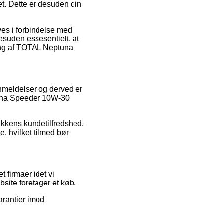
. Dette er desuden din
ves i forbindelse med
esuden essesentielt, at
ling af TOTAL Neptuna
 anmeldelser og derved er
una Speeder 10W-30
utikkens kundetilfredshed.
e, hvilket tilmed bør
t firmaer idet vi
site foretager et køb.
arantier imod