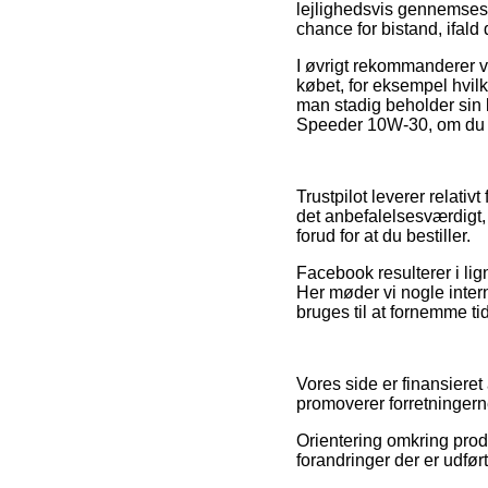
lejlighedsvis gennemses
chance for bistand, ifald
I øvrigt rekommanderer v
købet, for eksempel hvil
man stadig beholder sin 
Speeder 10W-30, om du s
Trustpilot leverer relati
det anbefalelsesværdig
forud for at du bestiller.
Facebook resulterer i lign
Her møder vi nogle intern
bruges til at fornemme ti
Vores side er finansieret 
promoverer forretningern
Orientering omkring prod
forandringer der er udført