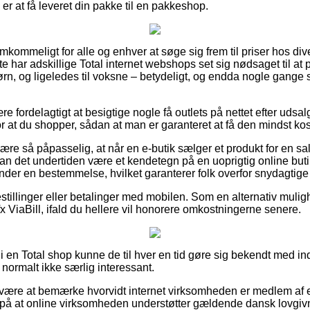
– er at få leveret din pakke til en pakkeshop.
remkommeligt for alle og enhver at søge sig frem til priser hos di
tte har adskillige Total internet webshops set sig nødsaget til at
ørn, og ligeledes til voksne – betydeligt, og endda nogle gange s
re fordelagtigt at besigtige nogle få outlets på nettet efter ud
 at du shopper, sådan at man er garanteret at få den mindst kost
re så påpasselig, at når en e-butik sælger et produkt for en sa
kan det undertiden være et kendetegn på en uoprigtig online but
der en bestemmelse, hvilket garanterer folk overfor snydagtige 
bestillinger eller betalinger med mobilen. Som en alternativ muli
fx ViaBill, ifald du hellere vil honorere omkostningerne senere.
 i en Total shop kunne de til hver en tid gøre sig bekendt med i
 normalt ikke særlig interessant.
an være at bemærke hvorvidt internet virksomheden er medlem a
s på at online virksomheden understøtter gældende dansk lovgiv