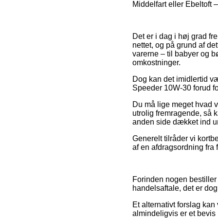
Middelfart eller Ebeltoft 
Det er i dag i høj grad f
nettet, og på grund af de
varerne – til babyer og b
omkostninger.
Dog kan det imidlertid væ
Speeder 10W-30 forud for
Du må lige meget hvad væ
utrolig fremragende, så 
anden side dækket ind un
Generelt tilråder vi kort
af en afdragsordning fra 
Forinden nogen bestiller
handelsaftale, det er dog
Et alternativt forslag k
almindeligvis er et bevi