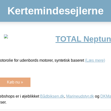
Kertemindesejlerne
TOTAL Neptun
otorolie for udenbords motorer, syntetisk baseret
(Læs mere)
Køb nu »
bshops er i øjeblikket
Bådbiksen.dk
,
Marineudstyr.dk
og
DKMar
iser.