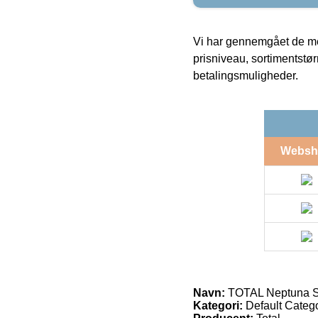
Vi har gennemgået de mes
prisniveau, sortimentstø
betalingsmuligheder.
Websh
Navn:
TOTAL Neptuna S
Kategori:
Default Catego