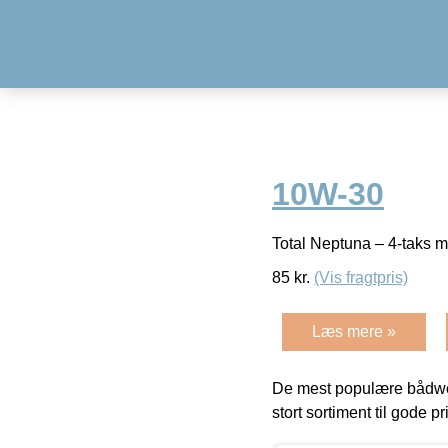
10W-30
Total Neptuna – 4-taks m
85
kr.
(Vis fragtpris)
Læs mere »
De mest populære bådwe
stort sortiment til gode pr