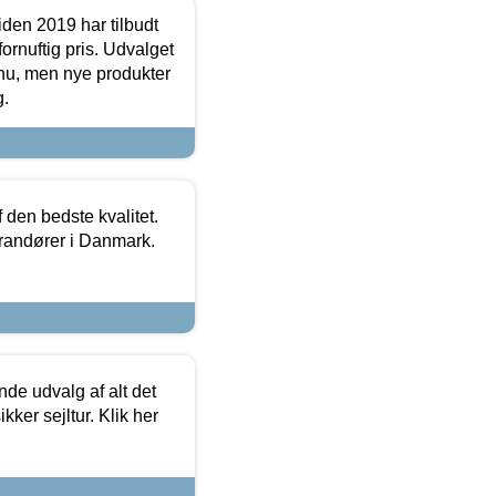
den 2019 har tilbudt
fornuftig pris. Udvalget
u, men nye produkter
g.
den bedste kvalitet.
erandører i Danmark.
de udvalg af alt det
kker sejltur. Klik her