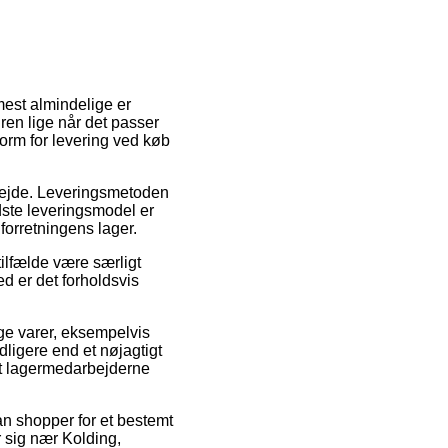
mest almindelige er
dren lige når det passer
orm for levering ved køb
 arbejde. Leveringsmetoden
dste leveringsmodel er
 forretningens lager.
tilfælde være særligt
ed er det forholdsvis
ige varer, eksempelvis
igere end et nøjagtigt
 at lagermedarbejderne
an shopper for et bestemt
r sig nær Kolding,