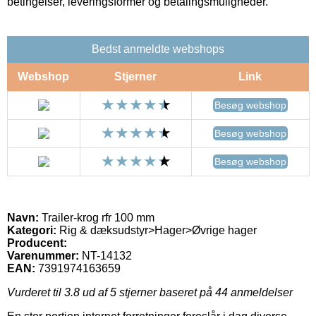
betingelser, leveringsformer og betalingsmuligheder.
Bedst anmeldte webshops
Webshop
Stjerner
Link
Besøg webshop
Besøg webshop
Besøg webshop
Navn:
Trailer-krog rfr 100 mm
Kategori:
Rig & dæksudstyr>Hager>Øvrige hager
Producent:
Varenummer:
NT-14132
EAN:
7391974163659
Vurderet til
3.8
ud af 5 stjerner baseret på
44
anmeldelser