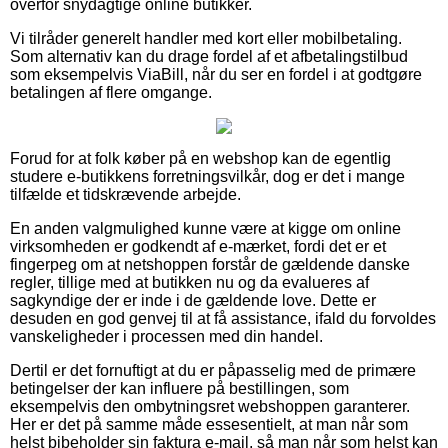
overfor snydagtige online butikker.
Vi tilråder generelt handler med kort eller mobilbetaling.
Som alternativ kan du drage fordel af et afbetalingstilbud
som eksempelvis ViaBill, når du ser en fordel i at godtgøre
betalingen af flere omgange.
Forud for at folk køber på en webshop kan de egentlig
studere e-butikkens forretningsvilkår, dog er det i mange
tilfælde et tidskrævende arbejde.
En anden valgmulighed kunne være at kigge om online
virksomheden er godkendt af e-mærket, fordi det er et
fingerpeg om at netshoppen forstår de gældende danske
regler, tillige med at butikken nu og da evalueres af
sagkyndige der er inde i de gældende love. Dette er
desuden en god genvej til at få assistance, ifald du forvoldes
vanskeligheder i processen med din handel.
Dertil er det fornuftigt at du er påpasselig med de primære
betingelser der kan influere på bestillingen, som
eksempelvis den ombytningsret webshoppen garanterer.
Her er det på samme måde essesentielt, at man når som
helst bibeholder sin faktura e-mail, så man når som helst kan