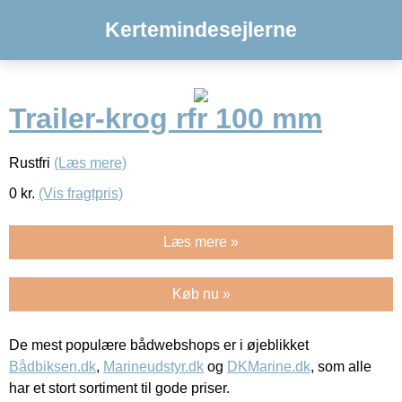
Kertemindesejlerne
Trailer-krog rfr 100 mm
Rustfri
(Læs mere)
0
kr.
(Vis fragtpris)
Læs mere »
Køb nu »
De mest populære bådwebshops er i øjeblikket
Bådbiksen.dk
,
Marineudstyr.dk
og
DKMarine.dk
, som alle
har et stort sortiment til gode priser.