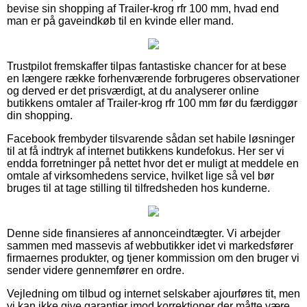
bevise sin shopping af Trailer-krog rfr 100 mm, hvad end
man er på gaveindkøb til en kvinde eller mand.
Trustpilot fremskaffer tilpas fantastiske chancer for at bese
en længere række forhenværende forbrugeres observationer
og derved er det prisværdigt, at du analyserer online
butikkens omtaler af Trailer-krog rfr 100 mm før du færdiggør
din shopping.
Facebook frembyder tilsvarende sådan set habile løsninger
til at få indtryk af internet butikkens kundefokus. Her ser vi
endda forretninger på nettet hvor det er muligt at meddele en
omtale af virksomhedens service, hvilket lige så vel bør
bruges til at tage stilling til tilfredsheden hos kunderne.
Denne side finansieres af annonceindtægter. Vi arbejder
sammen med massevis af webbutikker idet vi markedsfører
firmaernes produkter, og tjener kommission om den bruger vi
sender videre gennemfører en ordre.
Vejledning om tilbud og internet selskaber ajourføres tit, men
vi kan ikke give garantier imod korrektioner der måtte være