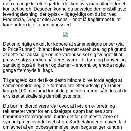
men i mange tilfælde gælder det kun hvis man aftager for et
konkret beløb. Desuden kunne du udvælge den prisbilligste
leveringsløsning, der typisk – ligegyldigt om du bor ved
Fredericia, Dragør eller Assens – er at få fragtfirmaet til at
køre ordren til et afhentningssted.
Det er jo rigtig enkelt for købere at sammenligne priser (via
fx PriceRunner) i blandt flere internet varehuse, og på grund
af dette har adskillige online varehuse set sig tvunget til at
presse salgsværdien på deres varer – til børn og babyer, og
samtidig også til herrer og damer – enormt, og endda nogle
gange frembyde fri fragt.
Til gengæld kan det ikke desto mindre blive fordelagtigt at
sammenholde nogle e-forhandlere efter udsalg på Trailer-
krog rfr 100 mm forud for at du placerer ordren, således at du
er sikret at skaffe sig den billigste pris.
Du bør imidlertid være klar over, at hvis en e-forretning
reklamerer varer for en udsalgspris som kan ses som
hamrende fremragende, burde det for det meste være et
symbol på en svindel webshop. Kortbetalinger er i hvert fald
omfavnet af en lovbestemmelse, som begunstiger kunden