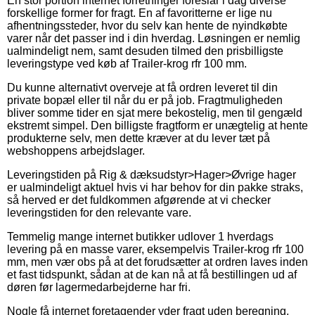
En stor portion internet forretninger foreslår i dag diverse
forskellige former for fragt. En af favoritterne er lige nu
afhentningssteder, hvor du selv kan hente de nyindkøbte
varer når det passer ind i din hverdag. Løsningen er nemlig
ualmindeligt nem, samt desuden tilmed den prisbilligste
leveringstype ved køb af Trailer-krog rfr 100 mm.
Du kunne alternativt overveje at få ordren leveret til din
private bopæl eller til når du er på job. Fragtmuligheden
bliver somme tider en sjat mere bekostelig, men til gengæld
ekstremt simpel. Den billigste fragtform er unægtelig at hente
produkterne selv, men dette kræver at du lever tæt på
webshoppens arbejdslager.
Leveringstiden på Rig & dæksudstyr>Hager>Øvrige hager
er ualmindeligt aktuel hvis vi har behov for din pakke straks,
så herved er det fuldkommen afgørende at vi checker
leveringstiden for den relevante vare.
Temmelig mange internet butikker udlover 1 hverdags
levering på en masse varer, eksempelvis Trailer-krog rfr 100
mm, men vær obs på at det forudsætter at ordren laves inden
et fast tidspunkt, sådan at de kan nå at få bestillingen ud af
døren før lagermedarbejderne har fri.
Nogle få internet foretagender yder fragt uden beregning,