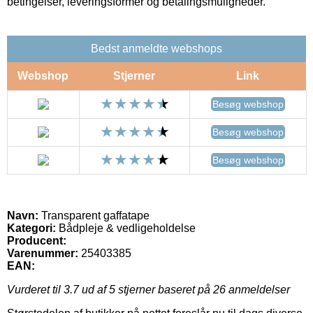
betingelser, leveringsformer og betalingsmuligheder.
Bedst anmeldte webshops
Webshop
Stjerner
Link
Besøg webshop
Besøg webshop
Besøg webshop
Navn:
Transparent gaffatape
Kategori:
Bådpleje & vedligeholdelse
Producent:
Varenummer:
25403385
EAN:
Vurderet til
3.7
ud af 5 stjerner baseret på
26
anmeldelser