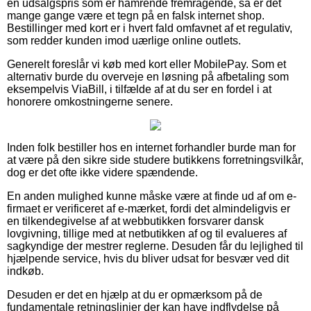
en udsalgspris som er hamrende fremragende, så er det
mange gange være et tegn på en falsk internet shop.
Bestillinger med kort er i hvert fald omfavnet af et regulativ,
som redder kunden imod uærlige online outlets.
Generelt foreslår vi køb med kort eller MobilePay. Som et
alternativ burde du overveje en løsning på afbetaling som
eksempelvis ViaBill, i tilfælde af at du ser en fordel i at
honorere omkostningerne senere.
Inden folk bestiller hos en internet forhandler burde man for
at være på den sikre side studere butikkens forretningsvilkår,
dog er det ofte ikke videre spændende.
En anden mulighed kunne måske være at finde ud af om e-
firmaet er verificeret af e-mærket, fordi det almindeligvis er
en tilkendegivelse af at webbutikken forsvarer dansk
lovgivning, tillige med at netbutikken af og til evalueres af
sagkyndige der mestrer reglerne. Desuden får du lejlighed til
hjælpende service, hvis du bliver udsat for besvær ved dit
indkøb.
Desuden er det en hjælp at du er opmærksom på de
fundamentale retningslinjer der kan have indflydelse på