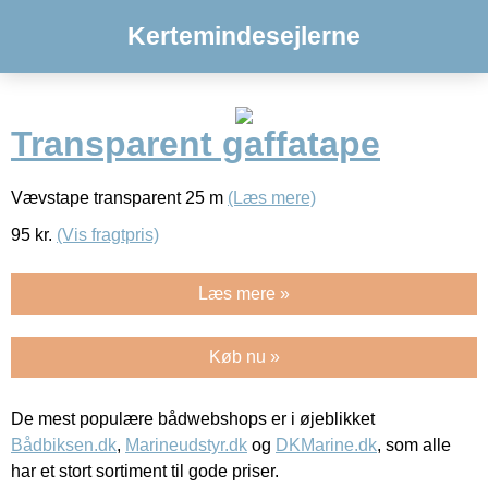
Kertemindesejlerne
Transparent gaffatape
Vævstape transparent 25 m
(Læs mere)
95
kr.
(Vis fragtpris)
Læs mere »
Køb nu »
De mest populære bådwebshops er i øjeblikket
Bådbiksen.dk
,
Marineudstyr.dk
og
DKMarine.dk
, som alle
har et stort sortiment til gode priser.