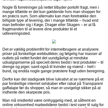
Nogle få forretninger på nettet tilbyder portofri fragt, men i
mange tilfælde er det kun gældende hvis man shopper for
en præcis sum. Som alternativ kan man foretrække den
billigste type af levering, der i mange tilfælde – hvad end
man befinder sig i Køge, Dragør eller Skagen – er at få
fragtmanden til at levere dine produkter til et
udleveringssted.
Det er vældig problemfrit for internetbrugere at analysere
priser på forskellige webbutikker, og følgelig har masser af
outlets på nettet fundet det uundgåeligt at mindske
udsalgspriserne på specielt deres bedst i test produkter – til
drenge og piger, samt også til kvinder og mænd – helt i
bund, og endda nogle gange præstere fragt uden beregning.
Derfor kan det stadigvæk blive lukrativt at se nærmere på et
par forskellige internet selskaber efter rabat på Transparent
gaffatape før du shopper, så man er usvigeligt sikker på at
indhente den skarpeste pris.
Man må imidlertid være omhyggelig med, at såfremt en
online virksomhed markedsfører bedst i test varer til salg for