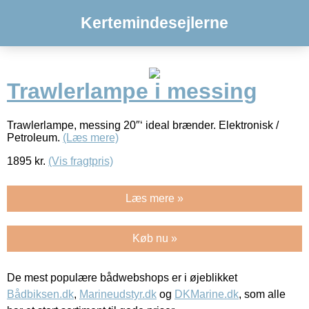
Kertemindesejlerne
Trawlerlampe i messing
Trawlerlampe, messing 20″‘ ideal brænder. Elektronisk /
Petroleum.
(Læs mere)
1895
kr.
(Vis fragtpris)
Læs mere »
Køb nu »
De mest populære bådwebshops er i øjeblikket
Bådbiksen.dk
,
Marineudstyr.dk
og
DKMarine.dk
, som alle