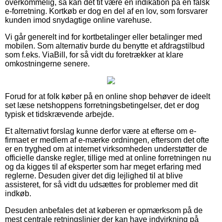
overkommelig, så kan det tit være en indikation på en falsk
e-forretning. Kortkøb er dog en del af en lov, som forsvarer
kunden imod snydagtige online varehuse.
Vi går generelt ind for kortbetalinger eller betalinger med
mobilen. Som alternativ burde du benytte et afdragstilbud
som f.eks. ViaBill, for så vidt du foretrækker at klare
omkostningerne senere.
Forud for at folk køber på en online shop behøver de ideelt
set læse netshoppens forretningsbetingelser, det er dog
typisk et tidskrævende arbejde.
Et alternativt forslag kunne derfor være at efterse om e-
firmaet er medlem af e-mærke ordningen, eftersom det ofte
er en tryghed om at internet virksomheden understøtter de
officielle danske regler, tillige med at online forretningen nu
og da kigges til af eksperter som har meget erfaring med
reglerne. Desuden giver det dig lejlighed til at blive
assisteret, for så vidt du udsættes for problemer med dit
indkøb.
Desuden anbefales det at køberen er opmærksom på de
mest centrale retningslinjer der kan have indvirkning på