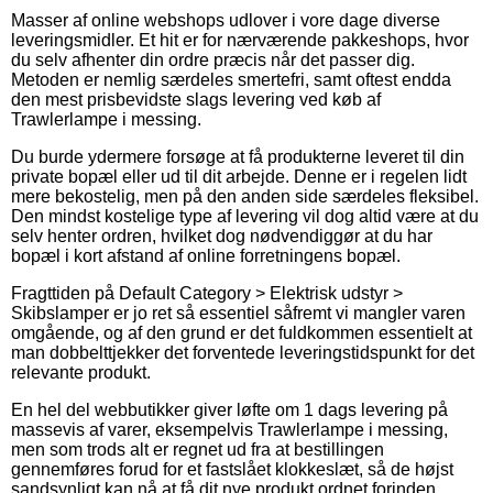
Masser af online webshops udlover i vore dage diverse
leveringsmidler. Et hit er for nærværende pakkeshops, hvor
du selv afhenter din ordre præcis når det passer dig.
Metoden er nemlig særdeles smertefri, samt oftest endda
den mest prisbevidste slags levering ved køb af
Trawlerlampe i messing.
Du burde ydermere forsøge at få produkterne leveret til din
private bopæl eller ud til dit arbejde. Denne er i regelen lidt
mere bekostelig, men på den anden side særdeles fleksibel.
Den mindst kostelige type af levering vil dog altid være at du
selv henter ordren, hvilket dog nødvendiggør at du har
bopæl i kort afstand af online forretningens bopæl.
Fragttiden på Default Category > Elektrisk udstyr >
Skibslamper er jo ret så essentiel såfremt vi mangler varen
omgående, og af den grund er det fuldkommen essentielt at
man dobbelttjekker det forventede leveringstidspunkt for det
relevante produkt.
En hel del webbutikker giver løfte om 1 dags levering på
massevis af varer, eksempelvis Trawlerlampe i messing,
men som trods alt er regnet ud fra at bestillingen
gennemføres forud for et fastslået klokkeslæt, så de højst
sandsynligt kan nå at få dit nye produkt ordnet forinden