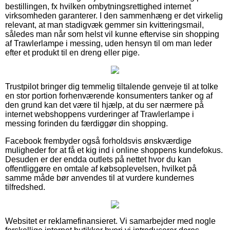
bestillingen, fx hvilken ombytningsrettighed internet
virksomheden garanterer. I den sammenhæng er det virkelig
relevant, at man stadigvæk gemmer sin kvitteringsmail,
således man når som helst vil kunne eftervise sin shopping
af Trawlerlampe i messing, uden hensyn til om man leder
efter et produkt til en dreng eller pige.
Trustpilot bringer dig temmelig tiltalende genveje til at tolke
en stor portion forhenværende konsumenters tanker og af
den grund kan det være til hjælp, at du ser nærmere på
internet webshoppens vurderinger af Trawlerlampe i
messing forinden du færdiggør din shopping.
Facebook frembyder også forholdsvis ønskværdige
muligheder for at få et kig ind i online shoppens kundefokus.
Desuden er der endda outlets på nettet hvor du kan
offentliggøre en omtale af købsoplevelsen, hvilket på
samme måde bør anvendes til at vurdere kundernes
tilfredshed.
Websitet er reklamefinansieret. Vi samarbejder med nogle