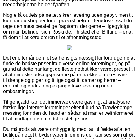
medarbejderne holder fyraften.
Nogle få outlets på nettet sikrer levering uden gebyr, men tit
kun når du shopper for et præcist beløb. Derudover skal du
tage den mest betalelige fragtform, der gerne – ligegyldigt
om man befinder sig i Roskilde, Thisted eller Billund – er at
få dem til at køre ordren til et afhentningssted.
Det er efterhånden ret så hensigtsmæssigt for forbrugerne at
finde de bedste priser fra diverse online forretninger, og på
grund af dette har langt de fleste netbutikker været presset til
at at mindske udsalgspriserne på en række af deres varer –
til drenge og piger, og tillige også til damer og herrer –
enormt, og endda nogle gange love levering uden
omkostninger.
Til gengæld kan det immervæk være gavnligt at analysere
forskellige internet forretninger efter tilbud på Trawlerlampe i
messing forinden du handler, sådan at man er velinformeret
til at modtage den mindst kostelige pris.
Du må trods alt være omhyggelig med, at i tilfælde af at en
butik på nettet tilbyder varer til en pris der kan ses som uhørt