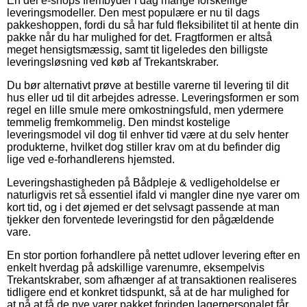
En del e-shops frembyder i dag mange forskellige
leveringsmodeller. Den mest populære er nu til dags
pakkeshoppen, fordi du så har fuld fleksibilitet til at hente din
pakke når du har mulighed for det. Fragtformen er altså
meget hensigtsmæssig, samt tit ligeledes den billigste
leveringsløsning ved køb af Trekantskraber.
Du bør alternativt prøve at bestille varerne til levering til dit
hus eller ud til dit arbejdes adresse. Leveringsformen er som
regel en lille smule mere omkostningsfuld, men ydermere
temmelig fremkommelig. Den mindst kostelige
leveringsmodel vil dog til enhver tid være at du selv henter
produkterne, hvilket dog stiller krav om at du befinder dig
lige ved e-forhandlerens hjemsted.
Leveringshastigheden på Bådpleje & vedligeholdelse er
naturligvis ret så essentiel ifald vi mangler dine nye varer om
kort tid, og i det øjemed er det selvsagt passende at man
tjekker den forventede leveringstid for den pågældende
vare.
En stor portion forhandlere på nettet udlover levering efter en
enkelt hverdag på adskillige varenumre, eksempelvis
Trekantskraber, som afhænger af at transaktionen realiseres
tidligere end et konkret tidspunkt, så at de har mulighed for
at nå at få de nye varer pakket forinden lagerpersonalet får