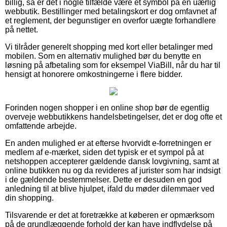
billig, så er det i nogle tilfælde være et symbol på en uærlig
webbutik. Bestillinger med betalingskort er dog omfavnet af
et reglement, der begunstiger en overfor uægte forhandlere
på nettet.
Vi tilråder generelt shopping med kort eller betalinger med
mobilen. Som en alternativ mulighed bør du benytte en
løsning på afbetaling som for eksempel ViaBill, når du har til
hensigt at honorere omkostningerne i flere bidder.
Forinden nogen shopper i en online shop bør de egentlig
overveje webbutikkens handelsbetingelser, det er dog ofte et
omfattende arbejde.
En anden mulighed er at efterse hvorvidt e-forretningen er
medlem af e-mærket, siden det typisk er et sympol på at
netshoppen accepterer gældende dansk lovgivning, samt at
online butikken nu og da revideres af jurister som har indsigt
i de gældende bestemmelser. Dette er desuden en god
anledning til at blive hjulpet, ifald du møder dilemmaer ved
din shopping.
Tilsvarende er det at foretrække at køberen er opmærksom
på de grundlæggende forhold der kan have indflydelse på