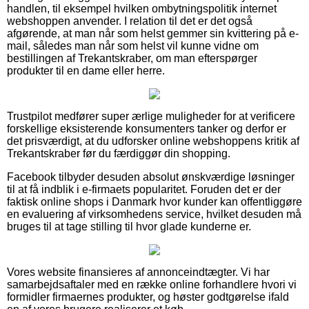
handlen, til eksempel hvilken ombytningspolitik internet
webshoppen anvender. I relation til det er det også
afgørende, at man når som helst gemmer sin kvittering på e-
mail, således man når som helst vil kunne vidne om
bestillingen af Trekantskraber, om man efterspørger
produkter til en dame eller herre.
Trustpilot medfører super ærlige muligheder for at verificere
forskellige eksisterende konsumenters tanker og derfor er
det prisværdigt, at du udforsker online webshoppens kritik af
Trekantskraber før du færdiggør din shopping.
Facebook tilbyder desuden absolut ønskværdige løsninger
til at få indblik i e-firmaets popularitet. Foruden det er der
faktisk online shops i Danmark hvor kunder kan offentliggøre
en evaluering af virksomhedens service, hvilket desuden må
bruges til at tage stilling til hvor glade kunderne er.
Vores website finansieres af annonceindtægter. Vi har
samarbejdsaftaler med en række online forhandlere hvori vi
formidler firmaernes produkter, og høster godtgørelse ifald