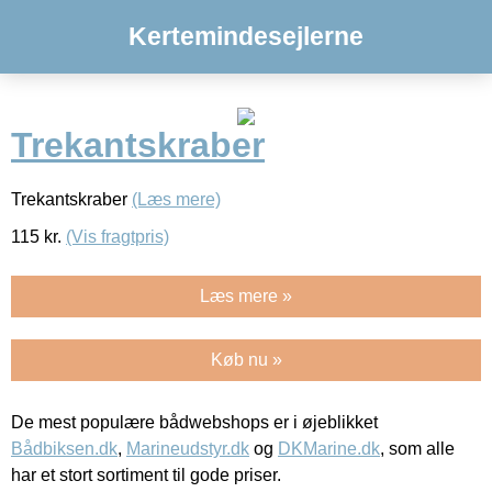
Kertemindesejlerne
Trekantskraber
Trekantskraber
(Læs mere)
115
kr.
(Vis fragtpris)
Læs mere »
Køb nu »
De mest populære bådwebshops er i øjeblikket
Bådbiksen.dk
,
Marineudstyr.dk
og
DKMarine.dk
, som alle
har et stort sortiment til gode priser.