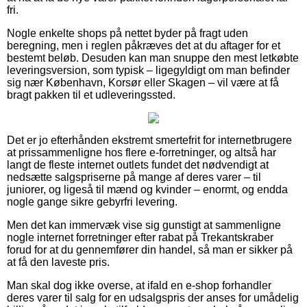
fri.
Nogle enkelte shops på nettet byder på fragt uden
beregning, men i reglen påkræves det at du aftager for et
bestemt beløb. Desuden kan man snuppe den mest letkøbte
leveringsversion, som typisk – ligegyldigt om man befinder
sig nær København, Korsør eller Skagen – vil være at få
bragt pakken til et udleveringssted.
Det er jo efterhånden ekstremt smertefrit for internetbrugere
at prissammenligne hos flere e-forretninger, og altså har
langt de fleste internet outlets fundet det nødvendigt at
nedsætte salgspriserne på mange af deres varer – til
juniorer, og ligeså til mænd og kvinder – enormt, og endda
nogle gange sikre gebyrfri levering.
Men det kan immervæk vise sig gunstigt at sammenligne
nogle internet forretninger efter rabat på Trekantskraber
forud for at du gennemfører din handel, så man er sikker på
at få den laveste pris.
Man skal dog ikke overse, at ifald en e-shop forhandler
deres varer til salg for en udsalgspris der anses for umådelig