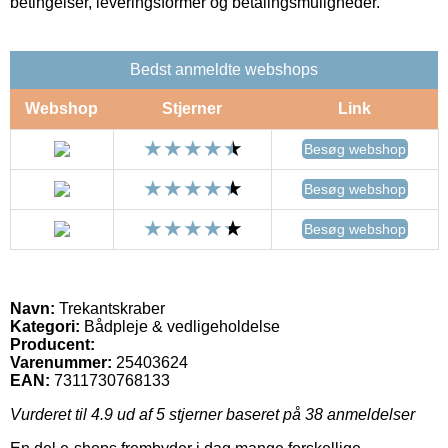
betingelser, leveringsformer og betalingsmuligheder.
Bedst anmeldte webshops
Webshop
Stjerner
Link
Besøg webshop
Besøg webshop
Besøg webshop
Navn:
Trekantskraber
Kategori:
Bådpleje & vedligeholdelse
Producent:
Varenummer:
25403624
EAN:
7311730768133
Vurderet til
4.9
ud af 5 stjerner baseret på
38
anmeldelser