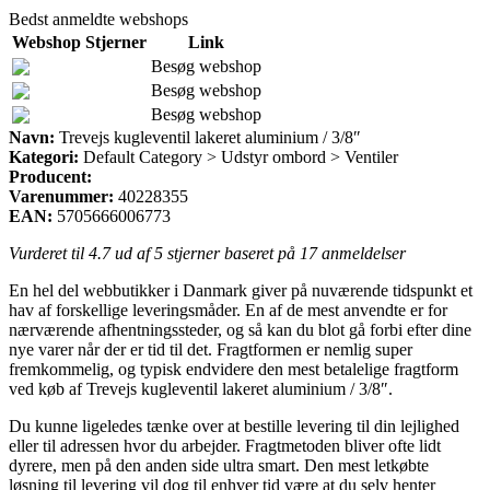
Bedst anmeldte webshops
Webshop
Stjerner
Link
Besøg webshop
Besøg webshop
Besøg webshop
Navn:
Trevejs kugleventil lakeret aluminium / 3/8″
Kategori:
Default Category > Udstyr ombord > Ventiler
Producent:
Varenummer:
40228355
EAN:
5705666006773
Vurderet til
4.7
ud af 5 stjerner baseret på
17
anmeldelser
En hel del webbutikker i Danmark giver på nuværende tidspunkt et
hav af forskellige leveringsmåder. En af de mest anvendte er for
nærværende afhentningssteder, og så kan du blot gå forbi efter dine
nye varer når der er tid til det. Fragtformen er nemlig super
fremkommelig, og typisk endvidere den mest betalelige fragtform
ved køb af Trevejs kugleventil lakeret aluminium / 3/8″.
Du kunne ligeledes tænke over at bestille levering til din lejlighed
eller til adressen hvor du arbejder. Fragtmetoden bliver ofte lidt
dyrere, men på den anden side ultra smart. Den mest letkøbte
løsning til levering vil dog til enhver tid være at du selv henter