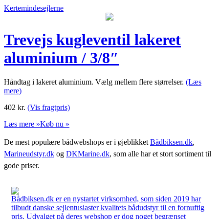
Kertemindesejlerne
Trevejs kugleventil lakeret
aluminium / 3/8″
Håndtag i lakeret aluminium. Vælg mellem flere størrelser.
(Læs
mere)
402
kr.
(Vis fragtpris)
Læs mere »
Køb nu »
De mest populære bådwebshops er i øjeblikket
Bådbiksen.dk
,
Marineudstyr.dk
og
DKMarine.dk
, som alle har et stort sortiment til
gode priser.
Bådbiksen.dk er en nystartet virksomhed, som siden 2019 har
tilbudt danske sejlentusiaster kvalitets bådudstyr til en fornuftig
pris. Udvalget på deres webshop er dog noget begrænset