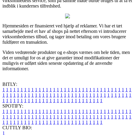
virksomhedens service, som på samme måde burde bruges til at få et
indblik i kundernes tilfredshed.
Hjemmesiden er finansieret ved hjælp af reklamer. Vi har et tæt
samarbejde med et hav af shops på nettet eftersom vi introducerer
virksomhedernes tilbud, og tager imod betaling om vores brugere
fuldfører en transaktion.
Viden vedrørende produkter og e-shops værnes om hele tiden, men
det er umuligt for os at give garantier imod modifikationer der
muligvis er udført siden seneste opdatering af de anvendte
informationer.
BITLY:
1
1
1
1
1
1
1
1
1
1
1
1
1
1
1
1
1
1
1
1
1
1
1
1
1
1
1
1
1
1
1
1
1
1
1
1
1
1
1
1
1
1
1
1
1
1
1
1
1
1
1
1
1
1
1
1
1
1
1
1
1
1
1
1
1
1
1
1
1
1
1
1
1
1
1
1
1
1
1
1
1
1
1
1
1
1
1
1
1
1
1
1
1
1
1
1
1
1
1
1
SPOTIFY:
1
1
1
1
1
1
1
1
1
1
1
1
1
1
1
1
1
1
1
1
1
1
1
1
1
1
1
1
1
1
1
1
1
1
1
1
1
1
1
1
1
1
1
1
1
1
1
1
1
1
1
1
1
1
1
1
1
1
1
1
1
1
1
1
1
1
1
1
1
1
1
1
1
1
1
1
1
1
1
1
1
1
1
1
1
1
1
1
1
1
1
1
1
1
1
1
1
1
1
1
CUTTLY BIO:
1