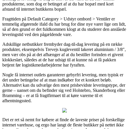
produkterne, som dog er betinget af at du har bopæl med kort
afstand til internet butikkens bopæl.
Fragttiden på Default Category > Udstyr ombord > Ventiler er
temmelig afgørende ifald du har brug for dine nye varer lige om lidt,
så af den grund er det fuldkommen klogt at du studerer den anslåede
leveringstid ved den pågældende vare.
Adskillige netbutikker frembyder dag-til-dag levering på en række
produkter, eksempelvis Trevejs kugleventil lakeret aluminium / 3/8″,
men vær obs på at det afhænger af at du bestiller forinden et givent
klokkeslæt, således at de har udsigt til at kunne nå at få pakken
betjent før logistikmedarbejderne har fyraften.
Nogle få internet outlets garanterer gebyrfri levering, men typisk er
det under betingelse af at man indkøber for et konkret beløb.
Alternativt kan du udvælge den mest prisbevidste leveringstype, der
gerne – uanset om du befinder sig ved Holstebro, Skanderborg eller
Bramming – er at få fragtfirmaet til at køre varerne til et
afhentningssted.
Det er ret så nemt for købere at finde de laveste priser på forskellige
internet varehuse, og ergo har langt de fleste butikker på nettet ikke