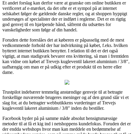
Et andet forslag kan derfor være at granske om online butikken er
verificeret af e-mærket, da det ofte er et sympol på at internet
selskabet følger de gældende danske regler, og at shoppen hyppigt
undersøges af specialister der er indført i reglerne. Det er en rigtig
god genvej til en hjælpende hånd, såfremt du udsættes for
vanskeligheder som følge af din handel.
Foruden dette foreslåes det at køberen er påpasselig med de mest
vedkommende forhold der har indvirkning på købet, f.eks. hvilken
bytteret internet butikken benytter. I relation til det er det også
vigtigt, at man stadigvæk bevarer ens kvittering, så man i fremtiden
kan vidne om købet af Trevejs kugleventil lakeret aluminium / 3/8″,
uafhængig om man er på udkig efter et produkt til en herre eller
dame.
Trustpilot indebærer temmelig anstændige genveje til at betragte
forskellige nuværende brugeres meninger og af den grund slår vi et
slag for, at du betragter webbutikkens vurderinger af Trevejs
kugleventil lakeret aluminium / 3/8″ inden du bestiller.
Facebook byder på på samme måde absolut hensigtsmæssige
metoder til at få et kig ind i netshoppens kundefokus. Foruden det er
der endda webshops hvor man kan meddele en bedømmelse af