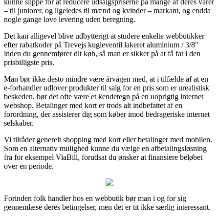
kunne slippe for at reducere udsalgspriserne på mange af deres varer
– til juniorer, og ligeledes til mænd og kvinder – markant, og endda
nogle gange love levering uden beregning.
Det kan alligevel blive udbytterigt at studere enkelte webbutikker
efter rabatkoder på Trevejs kugleventil lakeret aluminium / 3/8″
inden du gennemfører dit køb, så man er sikker på at få fat i den
prisbilligste pris.
Man bør ikke desto mindre være årvågen med, at i tilfælde af at en
e-forhandler udlover produkter til salg for en pris som er urealistisk
beskeden, bør det ofte være et kendetegn på en uoprigtig internet
webshop. Betalinger med kort er trods alt indbefattet af en
forordning, der assisterer dig som køber imod bedrageriske internet
selskaber.
Vi tilråder generelt shopping med kort eller betalinger med mobilen.
Som en alternativ mulighed kunne du vælge en afbetalingsløsning
fra for eksempel ViaBill, forudsat du ønsker at finansiere beløbet
over en periode.
Forinden folk handler hos en webbutik bør man i og for sig
gennemlæse deres betingelser, men det er tit ikke særlig interessant.