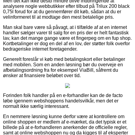
Men det kan ikke desto mindre blive indbringende at
analysere nogle webbutikker efter tilbud på Trilux 200 black
0,75l forud for at du gennemfører dit køb, sådan at du er
velinformeret til at modtage den mest betalelige pris.
Man skal bare være så påvagt, at i tilfælde af at en internet
handler sælger varer til salg for en pris der er helt fantastisk
lav, kan det mange gange være et fingerpeg om en fup shop.
Kortbetalinger er dog en del af en lov, der støtter folk overfor
bedrageriske internet foretagender.
Generelt foreslår vi køb med betalingskort eller betalinger
med mobilen. Som en anden løsning bør du overveje en
afbetalingsordning fra for eksempel ViaBill, såfremt du
ønsker at finansiere beløbet over tid.
Forinden folk handler på en e-forhandler kan de de facto
løbe igennem webshoppens handelsvilkår, men det er
normalt ikke særlig interessant.
En nemmere løsning kunne derfor være at kontrollere om
online shoppen er medlem af e-mærket, da det typisk er et
billede på at e-forhandleren anerkender de officielle regler,
samt at online webshoppen nu og da kigges til af eksperter