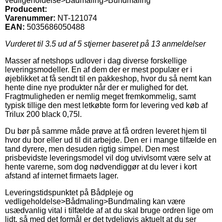
vedligeholdelse>Bådmaling>Bundmaling
Producent:
Varenummer:
NT-121074
EAN:
5035686050488
Vurderet til
3.5
ud af 5 stjerner baseret på
13
anmeldelser
Masser af netshops udlover i dag diverse forskellige
leveringsmodeller. En af dem der er mest populær er i
øjeblikket at få sendt til en pakkeshop, hvor du så nemt kan
hente dine nye produkter når der er mulighed for det.
Fragtmuligheden er nemlig meget fremkommelig, samt
typisk tillige den mest letkøbte form for levering ved køb af
Trilux 200 black 0,75l.
Du bør på samme måde prøve at få ordren leveret hjem til
hvor du bor eller ud til dit arbejde. Den er i mange tilfælde en
tand dyrere, men desuden rigtig simpel. Den mest
prisbevidste leveringsmodel vil dog utvivlsomt være selv at
hente varerne, som dog nødvendiggør at du lever i kort
afstand af internet firmaets lager.
Leveringstidspunktet på Bådpleje og
vedligeholdelse>Bådmaling>Bundmaling kan være
usædvanlig vital i tilfælde af at du skal bruge ordren lige om
lidt, så med det formål er det tydeligvis aktuelt at du ser