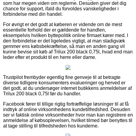
som har megen viden om reglerne. Desuden giver det dig
chance for support, ifald du forvoldes vanskeligheder i
forbindelse med din handel.
For øvrigt er det godt at køberen er vidende om de mest
essentielle forhold der er gældende for handlen,
eksempelvis hvilken byttepolitik online firmaet kører med. I
den forbindelse er det ligeledes vigtigt, at man stadigvæk
gemmer ens købsbekræftelse, så man en anden gang vil
kunne bevise sit køb af Trilux 200 black 0,75l, hvad end man
leder efter et produkt til en herre eller dame.
Trustpilot frembyder egentlig fine genveje til at betragte
diverse tidligere konsumenters evalueringer og herved er
det godt, at du undersøger internet butikkens anmeldelser af
Trilux 200 black 0,75l før du handler.
Facebook fører til tillige rigtig fortræffelige løsninger til at få
indtryk af online virksomhedens kundetilfredshed. Desuden
ser vi faktisk online virksomheder hvor man kan registrere en
anmeldelse af købsoplevelsen, hvilket tilmed bør benyttes til
at tage stilling til tilfredsheden hos kunderne.