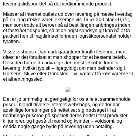
leveringstidspunktet på det vedkommende produkt.
Masser af internet outlets udlover levering på næste hverdag
på en lang række varer, eksempelvis Trilux 200 black 0,75l,
men som trods alt beroer på at bestillingen anbringes inden
et fastslået tidspunkt, så at de højst sandsynligt kan nå at få
pakken hen til fragtfirmaet forinden logistikpersonalet holder
fyraften.
Visse e-shops i Danmark garanterer fragtfri levering, men
oftest er det forudsat at man shopper for et bestemt beløb.
Desuden burde du udvælge den mest letkøbte form for
levering, hvilket typisk – ligegyldigt om man befinder sig i
Horsens, Skive eller Grindsted – vil være at få kørt varerne til
et afhentningssted.
Det er jo temmelig let gængeligt for os alle at sammenholde
priser i blandt diverse internet webshops, og derfor har
adskillige forretninger på nettet set sig nødsaget til at
nedbringe priserne på specielt deres bedst i test produkter –
til juniorer, og ligeså til mænd og kvinder – voldsomt, og
endda nogle gange byde på levering uden betaling.