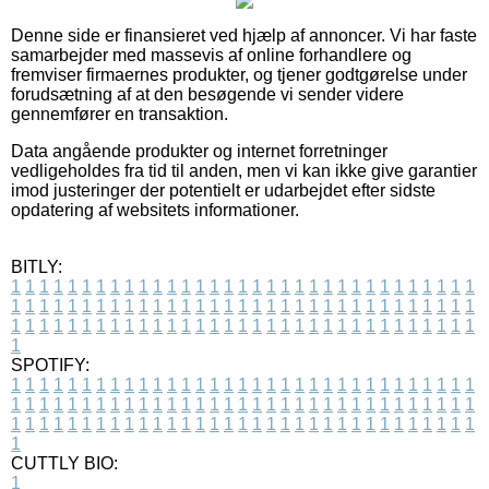
Denne side er finansieret ved hjælp af annoncer. Vi har faste
samarbejder med massevis af online forhandlere og
fremviser firmaernes produkter, og tjener godtgørelse under
forudsætning af at den besøgende vi sender videre
gennemfører en transaktion.
Data angående produkter og internet forretninger
vedligeholdes fra tid til anden, men vi kan ikke give garantier
imod justeringer der potentielt er udarbejdet efter sidste
opdatering af websitets informationer.
BITLY:
1
1
1
1
1
1
1
1
1
1
1
1
1
1
1
1
1
1
1
1
1
1
1
1
1
1
1
1
1
1
1
1
1
1
1
1
1
1
1
1
1
1
1
1
1
1
1
1
1
1
1
1
1
1
1
1
1
1
1
1
1
1
1
1
1
1
1
1
1
1
1
1
1
1
1
1
1
1
1
1
1
1
1
1
1
1
1
1
1
1
1
1
1
1
1
1
1
1
1
1
SPOTIFY:
1
1
1
1
1
1
1
1
1
1
1
1
1
1
1
1
1
1
1
1
1
1
1
1
1
1
1
1
1
1
1
1
1
1
1
1
1
1
1
1
1
1
1
1
1
1
1
1
1
1
1
1
1
1
1
1
1
1
1
1
1
1
1
1
1
1
1
1
1
1
1
1
1
1
1
1
1
1
1
1
1
1
1
1
1
1
1
1
1
1
1
1
1
1
1
1
1
1
1
1
CUTTLY BIO:
1