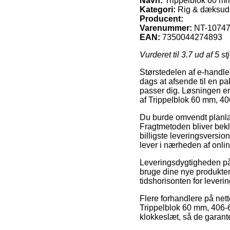
Navn:
Trippelblok 60 mm
Kategori:
Rig & dæksud
Producent:
Varenummer:
NT-1074
EAN:
7350044274893
Vurderet til
3.7
ud af 5 st
Størstedelen af e-handler
dags at afsende til en pa
passer dig. Løsningen er 
af Trippelblok 60 mm, 40
Du burde omvendt planlægg
Fragtmetoden bliver bek
billigste leveringsversion
lever i nærheden af onli
Leveringsdygtigheden p
bruge dine nye produkter
tidshorisonten for lever
Flere forhandlere på nett
Trippelblok 60 mm, 406-6
klokkeslæt, så de garante