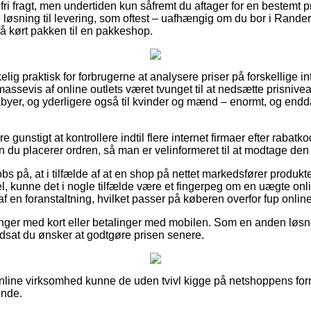
 fri fragt, men undertiden kun såfremt du aftager for en bestemt 
e løsning til levering, som oftest – uafhængig om du bor i Rande
få kørt pakken til en pakkeshop.
elig praktisk for forbrugerne at analysere priser på forskellige int
assevis af online outlets været tvunget til at nedsætte prisniv
babyer, og yderligere også til kvinder og mænd – enormt, og end
.
 gunstigt at kontrollere indtil flere internet firmaer efter rabatk
 du placerer ordren, så man er velinformeret til at modtage den 
s på, at i tilfælde af at en shop på nettet markedsfører produkte
el, kunne det i nogle tilfælde være et fingerpeg om en uægte onli
t af en foranstaltning, hvilket passer på køberen overfor fup onlin
alinger med kort eller betalinger med mobilen. Som en anden løsn
rudsat du ønsker at godtgøre prisen senere.
online virksomhed kunne de uden tvivl kigge på netshoppens forr
ende.