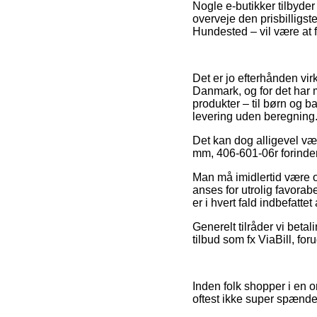
Nogle e-butikker tilbyder
overveje den prisbilligst
Hundested – vil være at 
Det er jo efterhånden virk
Danmark, og for det har m
produkter – til børn og 
levering uden beregning
Det kan dog alligevel være
mm, 406-601-06r forinden
Man må imidlertid være ob
anses for utrolig favorab
er i hvert fald indbefatte
Generelt tilråder vi bet
tilbud som fx ViaBill, fo
Inden folk shopper i en 
oftest ikke super spænd