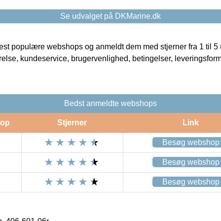
Se udvalget på DKMarine.dk
t populære webshops og anmeldt dem med stjerner fra 1 til 5 ud
rrelse, kundeservice, brugervenlighed, betingelser, leveringsfor
Bedst anmeldte webshops
op
Stjerner
Link
Besøg webshop
Besøg webshop
Besøg webshop