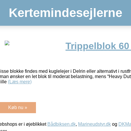
Kertemindesejlerne
Trippelblok 60
se blokke findes med kuglelejer i Delrin eller alternativt i rustfr
man ønsker en let blok til moderat belastning, mens “Heavy Duty”
ille
(Læs mere)
Køb nu »
bshops er i øjeblikket
Bådbiksen.dk
,
Marineudstyr.dk
og
DKMar