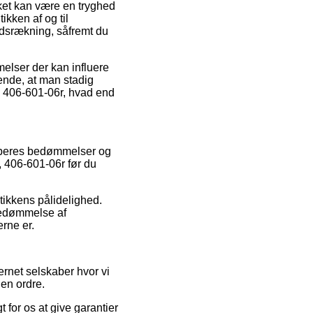
lket kan være en tryghed
ikken af og til
ndsrækning, såfremt du
elser der kan influere
rende, at man stadig
, 406-601-06r, hvad end
køberes bedømmelser og
, 406-601-06r før du
tikkens pålidelighed.
bedømmelse af
rne er.
ernet selskaber hvor vi
 en ordre.
 for os at give garantier