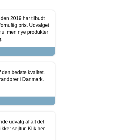
den 2019 har tilbudt
fornuftig pris. Udvalget
u, men nye produkter
g.
den bedste kvalitet.
erandører i Danmark.
de udvalg af alt det
kker sejltur. Klik her