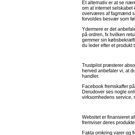
Et alternativ er at se n
om at internet selskabet 
overværes af fagmænd som
forvoldes besvær som føl
Ydermere er det anbefale
på ordren, fx hvilken retu
gemmer sin købsbekræfte
du leder efter et produkt t
Trustpilot præsterer abs
herved anbefaler vi, at 
handler.
Facebook fremskaffer på 
Derudover ses nogle onl
virksomhedens service, s
Websitet er finansieret a
fremviser deres produkter
Fakta omkring varer og fi