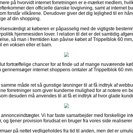
ærmere på hvorvidt internet forretningen er e-mærket medlem, hvi
efterkommer den officielle danske lovgivning, samt at internet but
 forstår vilkårene. Derudover giver det dig lejlighed til en hå
ge af din shopping.
lsesværdigt at køberen er påpasselig med de vigtigste bestemm
rpolitik hjemmesiden lover. I relation til det er det samtidig afgø
lse, så man i fremtiden kan påvise købet af Trippelblok 60 mm
il en voksen eller et barn.
olut fortræffelige chancer for at finde ud af mange nuværende 
du gennemsøger internet shoppens omtaler af Trippelblok 60 mm
samme måde ret så gunstige løsninger til at få indtryk af webbu
ine forretninger som giver kunderne mulighed for at notere en 
om desuden må anvendes til at få et indtryk af hvor glade kunde
f annonceindtægter. Vi har faste samarbejder med forskellige int
, og tjener provision forudsat en bruger fra vores side realiserer
rmaer på nettet vedligeholdes fra tid til anden, men det er umuligt