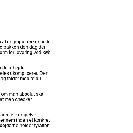
n af de populære er nu til
ente pakken den dag der
form for levering ved køb
 dit arbejde.
eles ukompliceret. Den
r og falder med at du
 om man absolut skal
 at man checker
 varer, eksempelvis
igennem inden et konkret
bejderne holder fyraften.