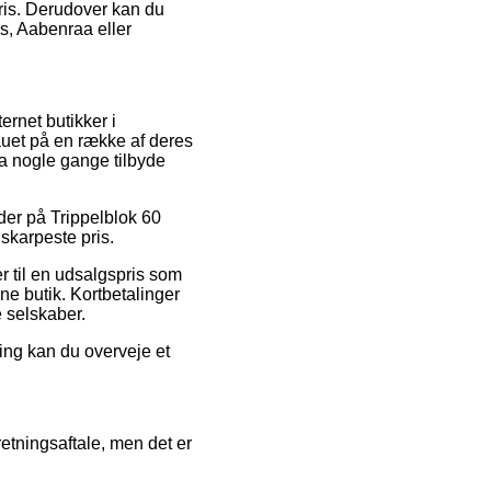
pris. Derudover kan du
rs, Aabenraa eller
ernet butikker i
eauet på en række af deres
da nogle gange tilbyde
oder på Trippelblok 60
skarpeste pris.
r til en udsalgspris som
ne butik. Kortbetalinger
e selskaber.
ing kan du overveje et
etningsaftale, men det er