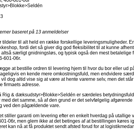
, 406-601-06r
styr>Blokke>Seldén
73
jerner baseret på
13
anmeldelser
 tildeler til alt held en række forskellige leveringsmuligheder. E
kkeshop, fordi det så giver dig god fleksibilitet til at kunne afh
altså særligt gnidningsløs, og typisk også den mest betalelige 
6-601-06r.
e at bestille ordren til levering hjem til hvor du bor eller ud på
lageligvis en kende mere omkostningsfuld, men endvidere særd
 vil dog altid vise sig at være at hente varerne selv, men det stå
ne firmaets adresse.
å Rig & dæksudstyr>Blokke>Seldén er særdeles betydningsfuld
 med det samme, så af den grund er det selvfølgelig afgørende
ing ved den pågældende vare.
et stiller garanti om levering efter en enkelt hverdag på utallige
01-06r, men glem ikke at det betinges af at bestillingen køres 
ret kan nå at få produktet sendt afsted forud for at logistikmedar