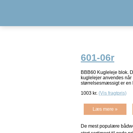
601-06r
BBB60 Kugleleje blok. Dis
kuglelejer anvendes når 
størrelsesmæssigt er en l
1003
kr.
(Vis fragtpris)
Læs mere »
De mest populære bådwe