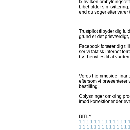
fx hvilken ombytningsrett
bibeholder sin kvitterin
end du søger efter varer t
Trustpilot tilbyder dig f
grund er det prisværdigt
Facebook forærer dig till
ser vi faktisk internet 
bør benyttes til at vurde
Vores hjemmeside finansi
eftersom vi præsenterer 
bestilling.
Oplysninger omkring pro
imod korrektioner der eve
BITLY:
1
1
1
1
1
1
1
1
1
1
1
1
1
1
1
1
1
1
1
1
1
1
1
1
1
1