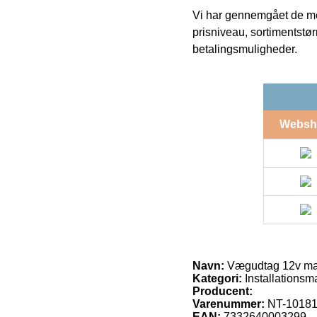
Vi har gennemgået de mes
prisniveau, sortimentstø
betalingsmuligheder.
Websh
Navn:
Vægudtag 12v mat
Kategori:
Installationsm
Producent:
Varenummer:
NT-1018
EAN:
7332640003299