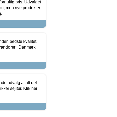
fornuftig pris. Udvalget
u, men nye produkter
g.
den bedste kvalitet.
erandører i Danmark.
de udvalg af alt det
kker sejltur. Klik her