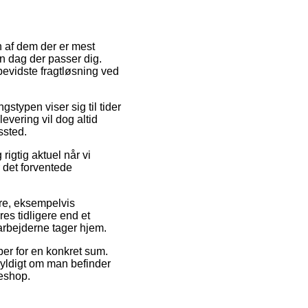
n af dem der er mest
n dag der passer dig.
evidste fragtløsning ved
gstypen viser sig til tider
evering vil dog altid
ssted.
igtig aktuel når vi
r det forventede
mre, eksempelvis
es tidligere end et
arbejderne tager hjem.
øber for en konkret sum.
gyldigt om man befinder
keshop.