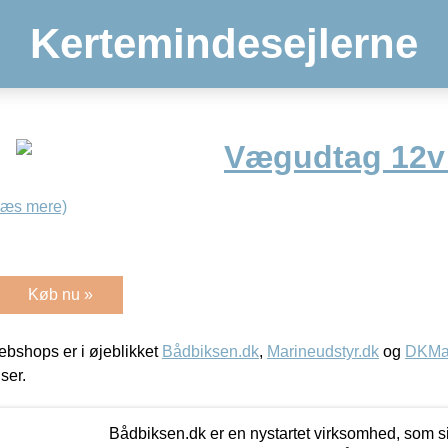
Kertemindesejlerne
Vægudtag 12v 
Læs mere)
Køb nu »
bshops er i øjeblikket
Bådbiksen.dk
,
Marineudstyr.dk
og
DKMar
iser.
Bådbiksen.dk er en nystartet virksomhed, som si