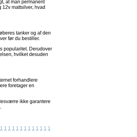
tigt, at man permanent
 12v mattsilver, hvad
køberes tanker og af den
r før du bestiller.
ets popularitet. Derudover
velsen, hvilket desuden
ternet forhandlere
ere foretager en
desværre ikke garantere
.
1
1
1
1
1
1
1
1
1
1
1
1
1