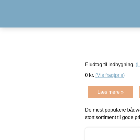
Eludtag til indbygning.
(
0
kr.
(Vis fragtpris)
Læs mere »
De mest populære bådwe
stort sortiment til gode pr