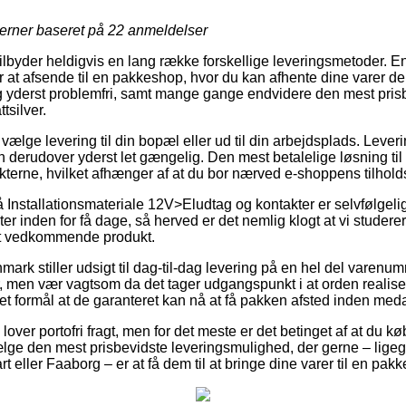
jerner baseret på
22
anmeldelser
tilbyder heldigvis en lang række forskellige leveringsmetoder. E
 at afsende til en pakkeshop, hvor du kan afhente dine varer de
 yderst problemfri, samt mange gange endvidere den mest prisb
silver.
vælge levering til din bopæl eller ud til din arbejdsplads. Leverin
n derudover yderst let gængelig. Den mest betalelige løsning til l
kterne, hvilket afhænger af at du bor nærved e-shoppens tilhold
nstallationsmateriale 12V>Eludtag og kontakter er selvfølgelig r
r inden for få dage, så herved er det nemlig klogt at vi studere
et vedkommende produkt.
ark stiller udsigt til dag-til-dag levering på en hel del varenu
 men vær vagtsom da det tager udgangspunkt i at orden realiser
et formål at de garanteret kan nå at få pakken afsted inden med
lover portofri fragt, men for det meste er det betinget af at du k
lge den mest prisbevidste leveringsmulighed, der gerne – lige
t eller Faaborg – er at få dem til at bringe dine varer til en pak