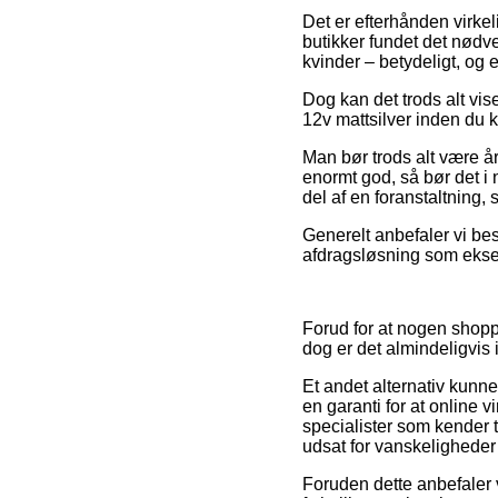
Det er efterhånden virkel
butikker fundet det nødve
kvinder – betydeligt, og 
Dog kan det trods alt vis
12v mattsilver inden du k
Man bør trods alt være år
enormt god, så bør det i 
del af en foranstaltning,
Generelt anbefaler vi be
afdragsløsning som eksem
Forud for at nogen shopp
dog er det almindeligvi
Et andet alternativ kunne
en garanti for at online 
specialister som kender t
udsat for vanskeligheder
Foruden dette anbefaler v