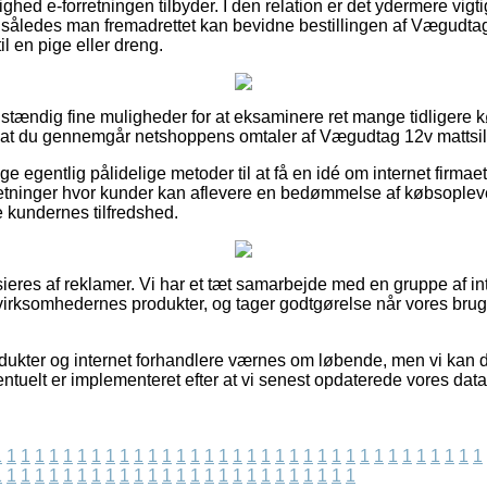
ighed e-forretningen tilbyder. I den relation er det ydermere vig
g, således man fremadrettet kan bevidne bestillingen af Vægudtag
il en pige eller dreng.
uldstændig fine muligheder for at eksaminere ret mange tidligere 
, at du gennemgår netshoppens omtaler af Vægudtag 12v mattsilve
ige egentlig pålidelige metoder til at få en idé om internet firma
forretninger hvor kunder kan aflevere en bedømmelse af købsople
re kundernes tilfredshed.
eres af reklamer. Vi har et tæt samarbejde med en gruppe af in
virksomhedernes produkter, og tager godtgørelse når vores brug
dukter og internet forhandlere værnes om løbende, men vi kan 
ntuelt er implementeret efter at vi senest opdaterede vores data
1
1
1
1
1
1
1
1
1
1
1
1
1
1
1
1
1
1
1
1
1
1
1
1
1
1
1
1
1
1
1
1
1
1
1
1
1
1
1
1
1
1
1
1
1
1
1
1
1
1
1
1
1
1
1
1
1
1
1
1
1