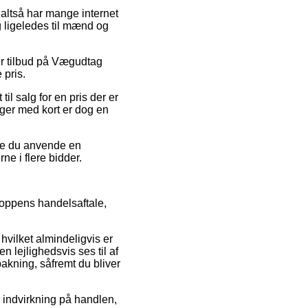
 altså har mange internet
g ligeledes til mænd og
ter tilbud på Vægudtag
 pris.
il salg for en pris der er
nger med kort er dog en
nne du anvende en
e i flere bidder.
hoppens handelsaftale,
 hvilket almindeligvis er
 lejlighedsvis ses til af
bakning, såfremt du bliver
r indvirkning på handlen,