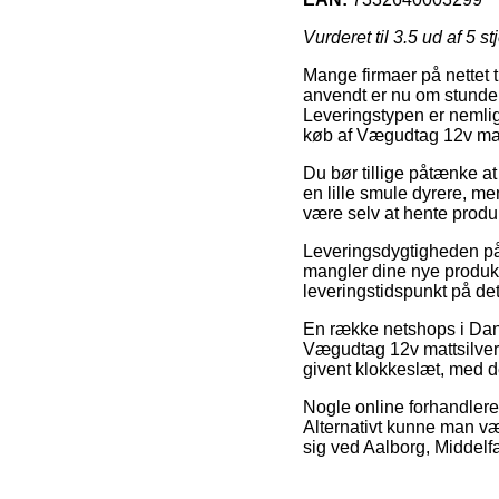
Vurderet til
3.5
ud af 5 st
Mange firmaer på nettet 
anvendt er nu om stunder
Leveringstypen er nemlig
køb af Vægudtag 12v matt
Du bør tillige påtænke at 
en lille smule dyrere, me
være selv at hente produ
Leveringsdygtigheden på I
mangler dine nye produkte
leveringstidspunkt på d
En række netshops i Danm
Vægudtag 12v mattsilver,
givent klokkeslæt, med d
Nogle online forhandlere 
Alternativt kunne man væ
sig ved Aalborg, Middelfar