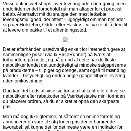
Visse online webshops lover levering uden beregning, men
undertiden er det forbeholdt når man aftager for et præcist
beløb. Alternativt må du snuppe den mest letkøbte
leveringsmulighed, der oftest – ligegyldigt om man befinder
sig nær Holstebro, Odder eller Haslev – vil være at få dem til
at levere din pakke til et afhentningssted.
Det er efterhånden usædvanlig enkelt for internetbrugere at
sammenligne priser (via fx PriceRunner) på tværs af
forhandlere på nettet, og på grund af dette har de fleste
netbutikker fundet det uundgåeligt at mindske salgspriserne
på produkterne – til piger og drenge, samt også til mænd og
kvinder – betydeligt, og endda nogle gange tilbyde levering
uden omkostninger.
Dog kan det trods alt vise sig lønsomt at kontrollere diverse
netbutikker efter rabatkoder på Værktøjstaske mini forinden
du placerer ordren, så du er sikret at opnå den skarpeste
pris.
Man må dog ikke glemme, at såfremt en online forretning
annoncerer en vare til salg for en pris der er hamrende
favorabel, så kunne det for det meste være en indikator for