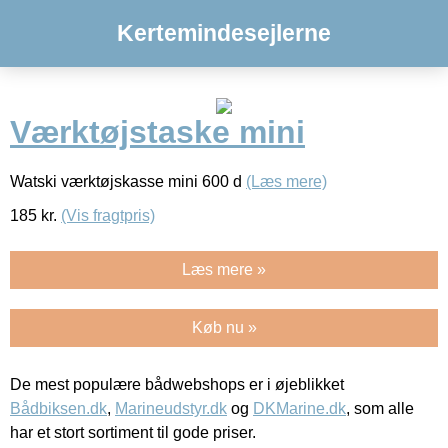
Kertemindesejlerne
Værktøjstaske mini
Watski værktøjskasse mini 600 d
(Læs mere)
185
kr.
(Vis fragtpris)
Læs mere »
Køb nu »
De mest populære bådwebshops er i øjeblikket
Bådbiksen.dk
,
Marineudstyr.dk
og
DKMarine.dk
, som alle
har et stort sortiment til gode priser.