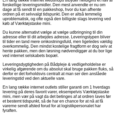
En lang række internet webshops tilbyder heldigvis et hav af
forskellige leveringsmidler. Den mest anvendte er nu om
dage at få sendt til en pakkeshop, hvor du kan afhente
ordren på et selvvalgt tidspunkt. Den er altså temmelig
uproblematisk, og ofte også den billigste slags levering ved
køb af Værktøjstaske mini.
Du kunne alternativt vælge at vælge udbringning til din
adresse eller til dit arbejdes adresse. Leveringstypen bliver
til tider en tand mere omkostningsfuld, men ligeledes vældig
overkommelig. Den mindst kostelige fragtform er dog selv at
hente pakken, men den løsning nødvendiggør at du bor lige
ved internet selskabets bopæl.
Leveringsdygtigheden på Bådpleje & vedligeholdelse er
virkelig afgørende om du absolut skal bruge pakken fluks, så
derfor er det forholdsvis centralt at man ser den anslåede
leveringstid ved den aktuelle vare.
En lang række internet outlets stiller garanti om 1 hverdags
levering på deres favorit varer, eksempelvis Værktøjstaske
mini, men vær på vagt da det betinges af at ordren laves før
et bestemt tidspunkt, så de har en chance for at nå at få
varerne sendt afsted forud for at logistikpersonalet har
fyraften.