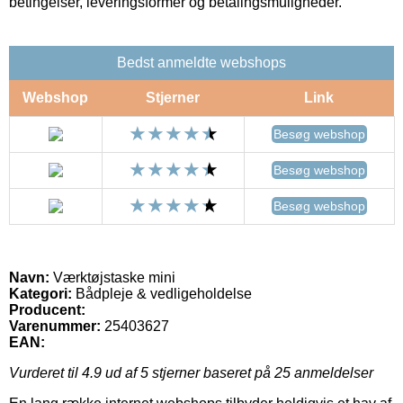
betingelser, leveringsformer og betalingsmuligheder.
Bedst anmeldte webshops
Webshop
Stjerner
Link
Besøg webshop
Besøg webshop
Besøg webshop
Navn:
Værktøjstaske mini
Kategori:
Bådpleje & vedligeholdelse
Producent:
Varenummer:
25403627
EAN:
Vurderet til
4.9
ud af 5 stjerner baseret på
25
anmeldelser