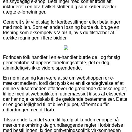
en snydagtig e-shop. Betalinger med kort er trods alt
inkluderet i en lov, hvilket støtter dig som køber overfor
uægte e-forretninger.
Generelt slår vi et slag for kortbestillinger eller betalinger
med mobilen. Som en anden løsning burde du bruge en
løsning som eksempelvis ViaBill, hvis du tilstræber at
dække regningen i flere bidder.
Forinden folk handler i en e-handler burde de i og for sig
gennemløbe shoppens forretningsaftale, det er dog
almindeligvis ikke videre spændende.
En nem løsning kan være at se om webshoppen er e-
mærket medlem, fordi det typisk er en tilkendegivelse af at
online virksomheden efterlever de gældende danske regler,
tillige med at webbutikken rutinemæssigt tilses af eksperter
der har nøje kendskab til de gældende bestemmelser. Dette
er en god lejlighed til at blive hjulpet, såfremt du får
udfordringer med dit køb.
Tilsvarende kan det være til hjælp at kunden er oppe på
mærkerne omkring de grundlæggende regler i forbindelse
med bestillingen, fx den ombytningspolitik virksomheden