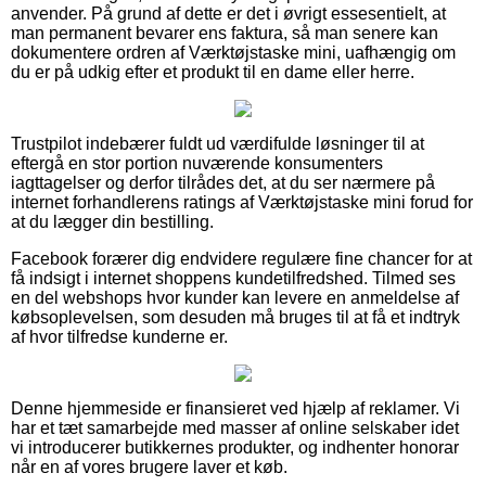
anvender. På grund af dette er det i øvrigt essesentielt, at
man permanent bevarer ens faktura, så man senere kan
dokumentere ordren af Værktøjstaske mini, uafhængig om
du er på udkig efter et produkt til en dame eller herre.
Trustpilot indebærer fuldt ud værdifulde løsninger til at
eftergå en stor portion nuværende konsumenters
iagttagelser og derfor tilrådes det, at du ser nærmere på
internet forhandlerens ratings af Værktøjstaske mini forud for
at du lægger din bestilling.
Facebook forærer dig endvidere regulære fine chancer for at
få indsigt i internet shoppens kundetilfredshed. Tilmed ses
en del webshops hvor kunder kan levere en anmeldelse af
købsoplevelsen, som desuden må bruges til at få et indtryk
af hvor tilfredse kunderne er.
Denne hjemmeside er finansieret ved hjælp af reklamer. Vi
har et tæt samarbejde med masser af online selskaber idet
vi introducerer butikkernes produkter, og indhenter honorar
når en af vores brugere laver et køb.