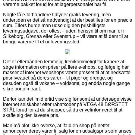
varerne pakket forud for at lagerpersonalet har fri.
Nogle få e-forhandlere tilbyder gratis levering, men
undertiden er det så nødvendigt at der bestilles for en præcis
sum. Ellers burde man udse dig den prisbilligste
leveringsudgave, der oftest – uden hensyn til om man er i
Silkeborg, Grenaa eller Svenstrup – vil være at få dem til at
bringe varerne til et udleveringssted.
Det er efterhånden temmelig fremkommeligt for købere at
søge information om priser på flere e-shops, og følgelig har
masser af internet webshops været presset til at at nedsætte
prisniveauet på deres varer – til piger og drenge, og
desuden også til voksne – voldsomt, og endda nogle gange
sikre portofri fragt.
Derfor kan det imidlertid vise sig lønsomt at undersøge visse
internet selskaber efter rabatkoder på VEGA 48 BØRSTET
STÅL forud for at du shopper, så du er velinformeret til at
skaffe sig den laveste pris.
Man må blot ikke overse, at ifald en shop på nettet
annoncerer deres varer til salg for en udsalgspris som anses