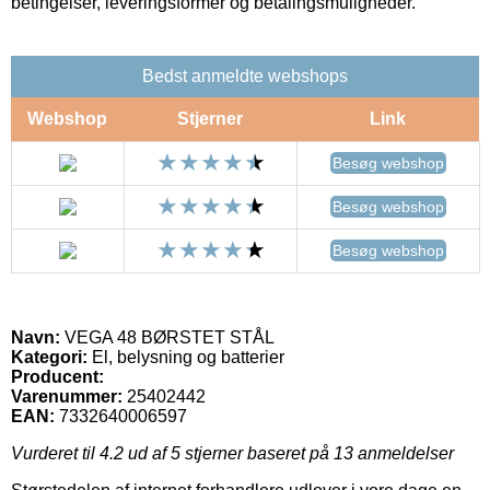
betingelser, leveringsformer og betalingsmuligheder.
Bedst anmeldte webshops
Webshop
Stjerner
Link
Besøg webshop
Besøg webshop
Besøg webshop
Navn:
VEGA 48 BØRSTET STÅL
Kategori:
El, belysning og batterier
Producent:
Varenummer:
25402442
EAN:
7332640006597
Vurderet til
4.2
ud af 5 stjerner baseret på
13
anmeldelser