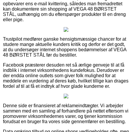
opbevarer ens e-mail kvittering, således man fremadrettet
kan dokumentere sin shopping af VEGA 48 BØRSTET
STÅL, uafhængig om du efterspørger produkter til en dreng
eller pige.
Trustpilot medfører ganske hensigtsmæssige chancer for at
studere mange aktuelle kunders kritik og derfor er det godt,
at du undersøger internet shoppens bedømmelser af VEGA
48 BØRSTET STÅL før du bestiller.
Facebook præsterer desuden ret så ærlige genveje til at få
indblik i internet virksomhedens kundefokus. Derudover er
der endda online outlets som giver folk mulighed for at
meddele en vurdering af deres køb, hvilket tillige kan drages
fordel af til at få et indtryk af hvor glade kunderne er.
Denne side er finansieret af reklameindtægter. Vi arbejder
sammen med en samling af forhandlere på nettet eftersom vi
promoverer virksomhedernes varer, og tjener kommission
forudsat en bruger fra vores side gennemfører en bestilling.
Data omkring tilbud og online shops vedligeholdes ofte, men