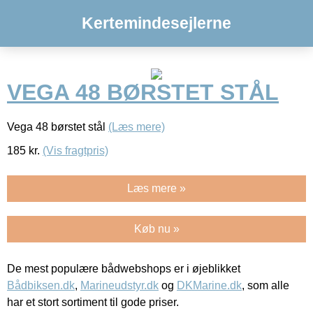
Kertemindesejlerne
VEGA 48 BØRSTET STÅL
Vega 48 børstet stål
(Læs mere)
185
kr.
(Vis fragtpris)
Læs mere »
Køb nu »
De mest populære bådwebshops er i øjeblikket
Bådbiksen.dk
,
Marineudstyr.dk
og
DKMarine.dk
, som alle
har et stort sortiment til gode priser.