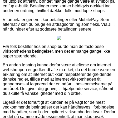
for utopisk attraktiv, bør det mange gange være et symbol på
en fup e-butik. Betalinger med kort er heldigvis dækket ind
under en ordning, hvilket dækker folk imod fup e-shops.
Vi anbefaler generelt kortbetalinger eller MobilePay. Som
alternativ kan du bruge en afdragsordning som f.eks. ViaBill,
når du higer efter at godtgøre betalingen senere.
Før folk bestiller hos en shop burde man de facto bese
virksomhedens betingelser, men det er mange gange ikke
super spændende.
En anden løsning kunne derfor være at efterse om internet
webshoppen er godkendt af e-mærket, da det burde være en
erklæring om at internet butikken respekterer de gældende
danske regler, tillige med at internet virksomheden tit
gennemses af fagmænd der er indført i bestemmelserne på
området. Det giver dig genvej til hjælpende service, såfremt
du skulle få vanskeligheder med din ordre.
Ligeså er det fornuftigt at kunden er på vagt for de mest
vedkommende betingelser der kan håndhæves i forbindelse
med handlen, som fx den bytteret virksomheden lover. Derfor
er det på samme måde essesentielt, at man stadigvæk