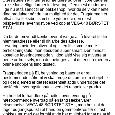
Størstedelen af internet forhandlere udlover i vore dage en
række forskellige former for levering. Den mest moderne er
lige nu at få sendt til en pakkeshop, hvor du selv kan hente
dine produkter når du har mulighed for det. Fragtformen er
altså ultra fleksibel, samt ofte ydermere den mest
prisbevidste leveringstype ved køb af VEGA 48 BØRSTET
STÅL.
Du burde omvendt tænke over at vælge at få leveret til din
hjemmeadresse eller til dit arbejdes adresse.
Leveringsmetoden bliver af og til en lille smule mere
omkostningsfuld, men desuden super smart. Den mindst
kostelige leveringsmetode vil dog altid vise sig at være at
hente ordren selv, men det betinges af at du er i nærheden af
online shoppens tilholdssted.
Fragtperioden på El, belysning og batterier er ret
bestemmende såfremt vi skal bruge din ordre om et øjeblik,
og i det øjemed er det ret essentielt at du undersøger det
anslåede leveringstidspunkt ved det respektive produkt.
En hel del forhandlere på nettet lover levering på
næstkommende hverdag på en lang række varer,
eksempelvis VEGA 48 BØRSTET STÅL, men husk at det
tager udgangspunkt i at handlen gemmenføres før et fast
klokkeslæt, med det formål at de har mulighed for at nå at få