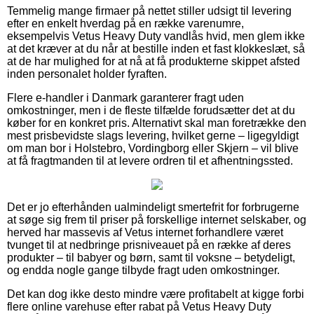
Temmelig mange firmaer på nettet stiller udsigt til levering
efter en enkelt hverdag på en række varenumre,
eksempelvis Vetus Heavy Duty vandlås hvid, men glem ikke
at det kræver at du når at bestille inden et fast klokkeslæt, så
at de har mulighed for at nå at få produkterne skippet afsted
inden personalet holder fyraften.
Flere e-handler i Danmark garanterer fragt uden
omkostninger, men i de fleste tilfælde forudsætter det at du
køber for en konkret pris. Alternativt skal man foretrække den
mest prisbevidste slags levering, hvilket gerne – ligegyldigt
om man bor i Holstebro, Vordingborg eller Skjern – vil blive
at få fragtmanden til at levere ordren til et afhentningssted.
Det er jo efterhånden ualmindeligt smertefrit for forbrugerne
at søge sig frem til priser på forskellige internet selskaber, og
herved har massevis af Vetus internet forhandlere været
tvunget til at nedbringe prisniveauet på en række af deres
produkter – til babyer og børn, samt til voksne – betydeligt,
og endda nogle gange tilbyde fragt uden omkostninger.
Det kan dog ikke desto mindre være profitabelt at kigge forbi
flere online varehuse efter rabat på Vetus Heavy Duty