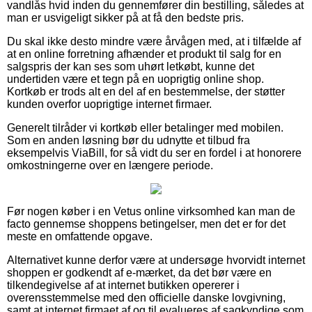
vandlås hvid inden du gennemfører din bestilling, således at
man er usvigeligt sikker på at få den bedste pris.
Du skal ikke desto mindre være årvågen med, at i tilfælde af
at en online forretning afhænder et produkt til salg for en
salgspris der kan ses som uhørt letkøbt, kunne det
undertiden være et tegn på en uoprigtig online shop.
Kortkøb er trods alt en del af en bestemmelse, der støtter
kunden overfor uoprigtige internet firmaer.
Generelt tilråder vi kortkøb eller betalinger med mobilen.
Som en anden løsning bør du udnytte et tilbud fra
eksempelvis ViaBill, for så vidt du ser en fordel i at honorere
omkostningerne over en længere periode.
Før nogen køber i en Vetus online virksomhed kan man de
facto gennemse shoppens betingelser, men det er for det
meste en omfattende opgave.
Alternativet kunne derfor være at undersøge hvorvidt internet
shoppen er godkendt af e-mærket, da det bør være en
tilkendegivelse af at internet butikken opererer i
overensstemmelse med den officielle danske lovgivning,
samt at internet firmaet af og til evalueres af sagkyndige som