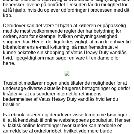
behersker lovene på området. Desuden får du mulighed for
at få hjælp, hvis du oplever udfordringer i processen med dit
køb.
Derudover kan det være til hjælp at køberen er påpasselig
med de mest vedkommende regler der har betydning for
ordren, som for eksempel hvilken ombytningsrettighed
shoppen har. Her er det ligeledes vigtigt, at man til enhver tid
bibeholder ens e-mail kvittering, så man fremadrettet vil
kunne bekræfte sin shopping af Vetus Heavy Duty vandlås
hvid, ligegyldigt om man søger en vare til en dame eller
herre.
Trustpilot medfører nogenlunde tiltalende muligheder for at
undersøge diverse aktuelle brugeres betragtninger og derfor
tilråder vi, at du sonderer internet forretningens
bedømmelser af Vetus Heavy Duty vandlås hvid før du
bestiller.
Facebook forærer dig derudover visse fornemme løsninger
til at få kendskab til online webshoppens popularitet. Her ser
vi faktisk online forretninger hvor kunder kan meddele en
anmeldelse af ordreforløbet, hvilket ydermere burde