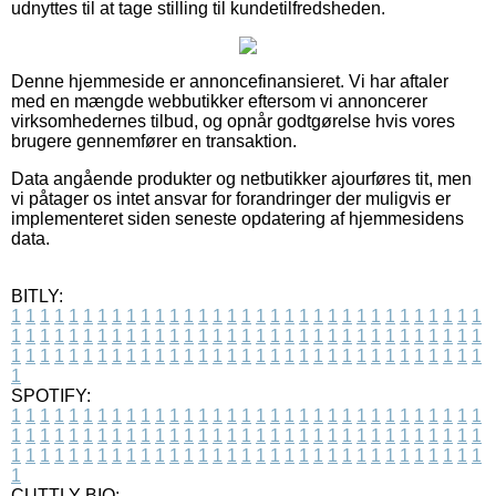
udnyttes til at tage stilling til kundetilfredsheden.
Denne hjemmeside er annoncefinansieret. Vi har aftaler
med en mængde webbutikker eftersom vi annoncerer
virksomhedernes tilbud, og opnår godtgørelse hvis vores
brugere gennemfører en transaktion.
Data angående produkter og netbutikker ajourføres tit, men
vi påtager os intet ansvar for forandringer der muligvis er
implementeret siden seneste opdatering af hjemmesidens
data.
BITLY:
1
1
1
1
1
1
1
1
1
1
1
1
1
1
1
1
1
1
1
1
1
1
1
1
1
1
1
1
1
1
1
1
1
1
1
1
1
1
1
1
1
1
1
1
1
1
1
1
1
1
1
1
1
1
1
1
1
1
1
1
1
1
1
1
1
1
1
1
1
1
1
1
1
1
1
1
1
1
1
1
1
1
1
1
1
1
1
1
1
1
1
1
1
1
1
1
1
1
1
1
SPOTIFY:
1
1
1
1
1
1
1
1
1
1
1
1
1
1
1
1
1
1
1
1
1
1
1
1
1
1
1
1
1
1
1
1
1
1
1
1
1
1
1
1
1
1
1
1
1
1
1
1
1
1
1
1
1
1
1
1
1
1
1
1
1
1
1
1
1
1
1
1
1
1
1
1
1
1
1
1
1
1
1
1
1
1
1
1
1
1
1
1
1
1
1
1
1
1
1
1
1
1
1
1
CUTTLY BIO: