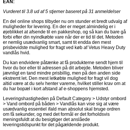
EAN:
Vurderet til
3.8
ud af 5 stjerner baseret på
31
anmeldelser
En del online shops tilbyder nu om stunder et bredt udvalg af
muligheder for levering. En der er meget almindelig er i
øjeblikket at afsende til en pakkeshop, og så kan du bare gå
forbi efter din nyindkøbte vare når der er tid til det. Metoden
er nemlig usædvanlig smart, samt tit endda den mest
prisbevidste mulighed for fragt ved køb af Vetus Heavy Duty
vandlås hvid.
Du kan endvidere påtænke at få produkterne sendt hjem til
hvor du bor eller til adressen på dit arbejde. Metoden bliver
jævnligt en tand mindre prisbillig, men på den anden side
ekstremt let. Den mest letkøbte mulighed for fragt vil dog
altid være at du selv henter varerne, hvilket stiller krav om at
du har bopæl i kort afstand af e-shoppens hjemsted.
Leveringshastigheden på Default Category > Udstyr ombord
> Vand ombord på båden > Vandlås kan vise sig at være
usædvanlig essentiel ifald man absolut skal bruge ordren
om få sekunder, og med det formål er det forholdsvis
meningsfuldt at du besigtiger det anslåede
leveringstidspunkt for det pågældende produkt.